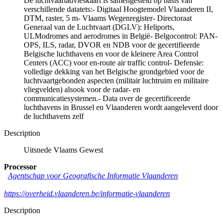
De luchtvaartadvieskaart is samengesteld op basis van
verschillende datatets:- Digitaal Hoogtemodel Vlaanderen II,
DTM, raster, 5 m- Vlaams Wegenregister- Directoraat
Generaal van de Luchtvaart (DGLV): Heliports,
ULModromes and aerodromes in België- Belgocontrol: PAN-
OPS, ILS, radar, DVOR en NDB voor de gecertifieerde
Belgische luchthavens en voor de kleinere Area Control
Centers (ACC) voor en-route air traffic control- Defensie:
volledige dekking van het Belgische grondgebied voor de
luchtvaartgebonden aspecten (militair luchtruim en militaire
vliegvelden) alsook voor de radar- en
communicatiesystemen.- Data over de gecertificeerde
luchthavens in Brussel en Vlaanderen wordt aangeleverd door
de luchthavens zelf
Description
Uitsnede Vlaams Gewest
Processor
Agentschap voor Geografische Informatie Vlaanderen
https://overheid.vlaanderen.be/informatie-vlaanderen
Description