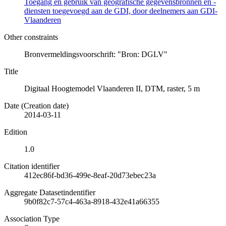
Toegang en gebruik van geografische gegevensbronnen en -
diensten toegevoegd aan de GDI, door deelnemers aan GDI-
Vlaanderen
Other constraints
Bronvermeldingsvoorschrift: "Bron: DGLV"
Title
Digitaal Hoogtemodel Vlaanderen II, DTM, raster, 5 m
Date (Creation date)
2014-03-11
Edition
1.0
Citation identifier
412ec86f-bd36-499e-8eaf-20d73ebec23a
Aggregate Datasetindentifier
9b0f82c7-57c4-463a-8918-432e41a66355
Association Type