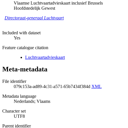
Vlaamse Luchtvaartadvieskaart inclusief Brussels
Hoofdstedelijk Gewest
Directoraat-generaal Luchtvaart
Included with dataset
Yes
Feature catalogue citation
Luchtvaartadvieskaart
Meta-metadata
File identifier
079c153a-ad89-4c31-a571-65b7434f384d
XML
Metadata language
Nederlands; Vlaams
Character set
UTF8
Parent identifier