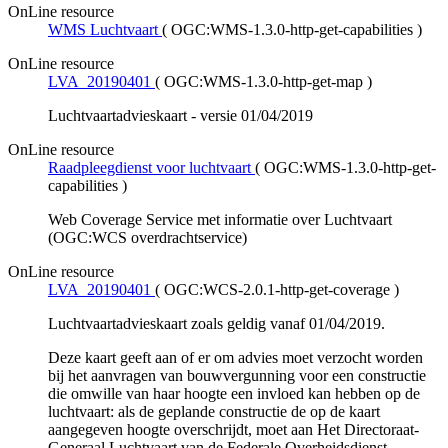
OnLine resource
WMS Luchtvaart
(
OGC:WMS-1.3.0-http-get-capabilities
)
OnLine resource
LVA_20190401
(
OGC:WMS-1.3.0-http-get-map
)
Luchtvaartadvieskaart - versie 01/04/2019
OnLine resource
Raadpleegdienst voor luchtvaart
(
OGC:WMS-1.3.0-http-get-
capabilities
)
Web Coverage Service met informatie over Luchtvaart
(OGC:WCS overdrachtservice)
OnLine resource
LVA_20190401
(
OGC:WCS-2.0.1-http-get-coverage
)
Luchtvaartadvieskaart zoals geldig vanaf 01/04/2019.
Deze kaart geeft aan of er om advies moet verzocht worden
bij het aanvragen van bouwvergunning voor een constructie
die omwille van haar hoogte een invloed kan hebben op de
luchtvaart: als de geplande constructie de op de kaart
aangegeven hoogte overschrijdt, moet aan Het Directoraat-
Generaal Luchtvaart van de Federale Overheidsdienst