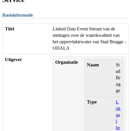
Basisinformatie
Titel
Linked Data Event Stream van de
metingen over de waterkwaliteit van
het oppervlaktewater van Stad Brugge -
ODALA
Uitgever
Organisatie
Naam
St
ad
Br
ug
ge
Type
L
ok
aa
l
be