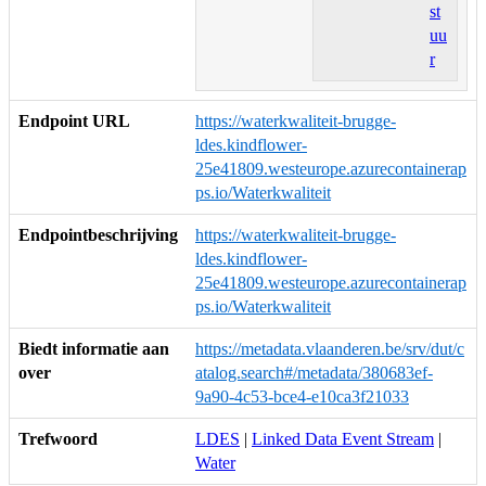
st
uu
r
Endpoint URL
https://waterkwaliteit-brugge-
ldes.kindflower-
25e41809.westeurope.azurecontainerap
ps.io/Waterkwaliteit
Endpointbeschrijving
https://waterkwaliteit-brugge-
ldes.kindflower-
25e41809.westeurope.azurecontainerap
ps.io/Waterkwaliteit
Biedt informatie aan
https://metadata.vlaanderen.be/srv/dut/c
over
atalog.search#/metadata/380683ef-
9a90-4c53-bce4-e10ca3f21033
Trefwoord
LDES
|
Linked Data Event Stream
|
Water