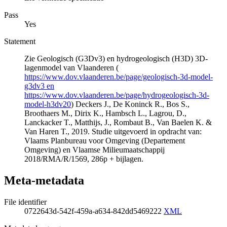
Pass
Yes
Statement
Zie Geologisch (G3Dv3) en hydrogeologisch (H3D) 3D-
lagenmodel van Vlaanderen (
https://www.dov.vlaanderen.be/page/geologisch-3d-model-
g3dv3 en
https://www.dov.vlaanderen.be/page/hydrogeologisch-3d-
model-h3dv20
) Deckers J., De Koninck R., Bos S.,
Broothaers M., Dirix K., Hambsch L., Lagrou, D.,
Lanckacker T., Matthijs, J., Rombaut B., Van Baelen K. &
Van Haren T., 2019. Studie uitgevoerd in opdracht van:
Vlaams Planbureau voor Omgeving (Departement
Omgeving) en Vlaamse Milieumaatschappij
2018/RMA/R/1569, 286p + bijlagen.
Meta-metadata
File identifier
0722643d-542f-459a-a634-842dd5469222
XML