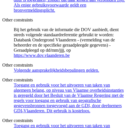
Als enige gebruiksvoorwaarde geldt een
bronvermeldingsplicht.
Other constraints
Bij het gebruik van de informatie die DOV aanbiedt, dient
steeds volgende standaardreferentie gebruikt te worden:
Databank Ondergrond Vlaanderen - (vermelding van de
beheerder en de specifieke geraadpleegde gegevens) -
Geraadpleegd op dd/mm/jjjj, op
https://www.dov.vlaanderen.be
Other constraints
Volgende aansprakelijkheidsbepalingen gelden.
Other constraints
Toegang en gebruik voor het uitvoeren van taken van
algemeen belang, op niveau van Vlaamse overheidsinstanties
is geregeld door het Besluit van de Vlaamse Regering met de
regels voor toegang en gebruik van geografische
gegevensbronnen toegevoegd aan de GDI, door deelnemers
GDI-Vlaanderen. Dit gebruik is kosteloos.
Other constraints
Toegang en gebruik voor het uitvoeren van taken van