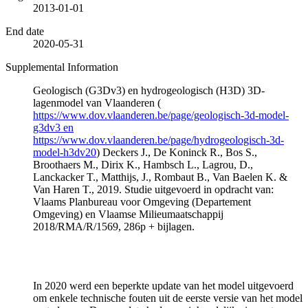
2013-01-01
End date
2020-05-31
Supplemental Information
Geologisch (G3Dv3) en hydrogeologisch (H3D) 3D-
lagenmodel van Vlaanderen (
https://www.dov.vlaanderen.be/page/geologisch-3d-model-
g3dv3 en
https://www.dov.vlaanderen.be/page/hydrogeologisch-3d-
model-h3dv20
) Deckers J., De Koninck R., Bos S.,
Broothaers M., Dirix K., Hambsch L., Lagrou, D.,
Lanckacker T., Matthijs, J., Rombaut B., Van Baelen K. &
Van Haren T., 2019. Studie uitgevoerd in opdracht van:
Vlaams Planbureau voor Omgeving (Departement
Omgeving) en Vlaamse Milieumaatschappij
2018/RMA/R/1569, 286p + bijlagen.
In 2020 werd een beperkte update van het model uitgevoerd
om enkele technische fouten uit de eerste versie van het model