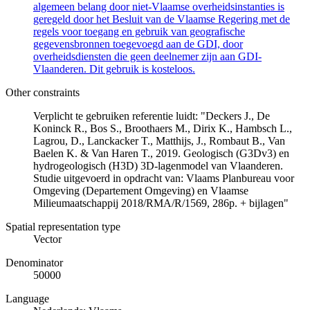
algemeen belang door niet-Vlaamse overheidsinstanties is
geregeld door het Besluit van de Vlaamse Regering met de
regels voor toegang en gebruik van geografische
gegevensbronnen toegevoegd aan de GDI, door
overheidsdiensten die geen deelnemer zijn aan GDI-
Vlaanderen. Dit gebruik is kosteloos.
Other constraints
Verplicht te gebruiken referentie luidt: "Deckers J., De
Koninck R., Bos S., Broothaers M., Dirix K., Hambsch L.,
Lagrou, D., Lanckacker T., Matthijs, J., Rombaut B., Van
Baelen K. & Van Haren T., 2019. Geologisch (G3Dv3) en
hydrogeologisch (H3D) 3D-lagenmodel van Vlaanderen.
Studie uitgevoerd in opdracht van: Vlaams Planbureau voor
Omgeving (Departement Omgeving) en Vlaamse
Milieumaatschappij 2018/RMA/R/1569, 286p. + bijlagen"
Spatial representation type
Vector
Denominator
50000
Language