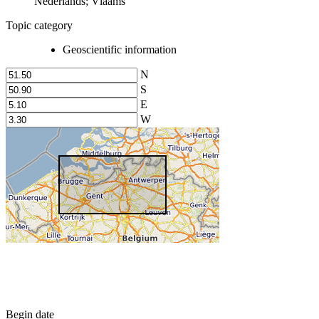
Nederlands; Vlaams
Topic category
Geoscientific information
N
S
E
W
Begin date