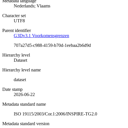
Metadata language
Nederlands; Vlaams
Character set
UTF8
Parent identifier
G3Dv3.1 Voorkomensgrenzen
707a27d5-c988-4159-b70d-1eebaa2b6d9d
Hierarchy level
Dataset
Hierarchy level name
dataset
Date stamp
2026-06-22
Metadata standard name
ISO 19115/2003/Cor.1:2006/INSPIRE-TG2.0
Metadata standard version