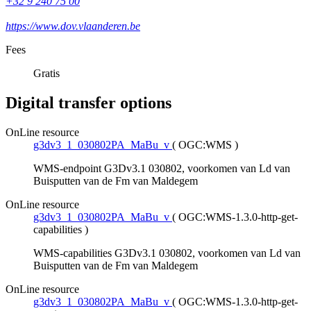
+32 9 240 75 00
https://www.dov.vlaanderen.be
Fees
Gratis
Digital transfer options
OnLine resource
g3dv3_1_030802PA_MaBu_v
(
OGC:WMS
)
WMS-endpoint G3Dv3.1 030802, voorkomen van Ld van
Buisputten van de Fm van Maldegem
OnLine resource
g3dv3_1_030802PA_MaBu_v
(
OGC:WMS-1.3.0-http-get-
capabilities
)
WMS-capabilities G3Dv3.1 030802, voorkomen van Ld van
Buisputten van de Fm van Maldegem
OnLine resource
g3dv3_1_030802PA_MaBu_v
(
OGC:WMS-1.3.0-http-get-