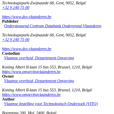
Technologiepark-Zwijnaarde 68
,
Gent
,
9052
,
België
+32 9 240 75 00
https://www.dov.vlaanderen.be
Publisher
Ondersteunend Centrum Databank Ondergrond Vlaanderen
Technologiepark-Zwijnaarde 68
,
Gent
,
9052
,
België
+32 9 240 75 00
https://www.dov.vlaanderen.be
Custodian
Vlaamse overheid, Departement Omgeving
Koning Albert II-laan 15 bus 553
,
Brussel
,
1210
,
België
https://www.omgevingvlaanderen.be
Owner
Vlaamse overheid, Departement Omgeving
Koning Albert II-laan 15 bus 553
,
Brussel
,
1210
,
België
https://www.omgevingvlaanderen.be
Author
Vlaamse Instelling voor Technologisch Onderzoek (VITO)
Boeretang 200
,
Mol
,
2400
,
België