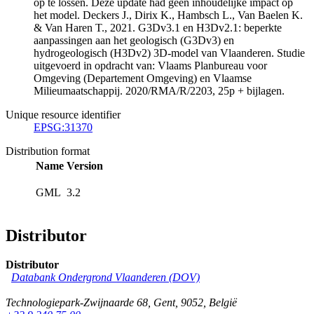
op te lossen. Deze update had geen inhoudelijke impact op
het model. Deckers J., Dirix K., Hambsch L., Van Baelen K.
& Van Haren T., 2021. G3Dv3.1 en H3Dv2.1: beperkte
aanpassingen aan het geologisch (G3Dv3) en
hydrogeologisch (H3Dv2) 3D-model van Vlaanderen. Studie
uitgevoerd in opdracht van: Vlaams Planbureau voor
Omgeving (Departement Omgeving) en Vlaamse
Milieumaatschappij. 2020/RMA/R/2203, 25p + bijlagen.
Unique resource identifier
EPSG:31370
Distribution format
Name
Version
GML
3.2
Distributor
Distributor
Databank Ondergrond Vlaanderen (DOV)
Technologiepark-Zwijnaarde 68
,
Gent
,
9052
,
België