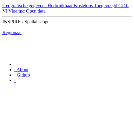
Geografische gegevens
Herbruikbaar
Kosteloos
Toegevoegd GDI-
Vl
Vlaamse Open data
INSPIRE - Spatial scope
Regionaal
About
Github