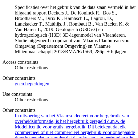
Specificaties over het gebruik van de data staan vermeld in het
bijgaand rapport Deckers J., De Koninck R., Bos S.,
Broothaers M., Dirix K., Hambsch L., Lagrou, D.,
Lanckacker T., Matthijs, J., Rombaut B., Van Baelen K. &
Van Haren T., 2019. Geologisch (G3Dv3) en
hydrogeologisch (H3D) 3D-lagenmodel van Vlaanderen.
Studie uitgevoerd in opdracht van: Vlaams Planbureau voor
Omgeving (Departement Omgeving) en Vlaamse
Milieumaatschappij 2018/RMA/R/1569, 286p. + bijlagen
Access constraints
Other restrictions
Other constraints
geen beperkingen
Use constraints
Other restrictions
Other constraints
In uitvoering van het Vlaamse decreet voor hergebruik van
overheidsinformatie, is het hergebruik geregeld d.m.v. de
Modellicentie voor gratis hergebruik. Dit betekent dat elk
commercieel of niet-commercieel hergebruik voor onbepaalde
duur is toegelaten, zonder dat daar kosten aan verbonden zijn.