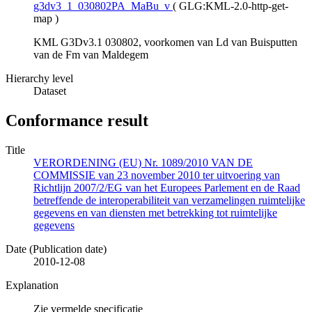
g3dv3_1_030802PA_MaBu_v
(
GLG:KML-2.0-http-get-
map
)
KML G3Dv3.1 030802, voorkomen van Ld van Buisputten
van de Fm van Maldegem
Hierarchy level
Dataset
Conformance result
Title
VERORDENING (EU) Nr. 1089/2010 VAN DE
COMMISSIE van 23 november 2010 ter uitvoering van
Richtlijn 2007/2/EG van het Europees Parlement en de Raad
betreffende de interoperabiliteit van verzamelingen ruimtelijke
gegevens en van diensten met betrekking tot ruimtelijke
gegevens
Date (Publication date)
2010-12-08
Explanation
Zie vermelde specificatie