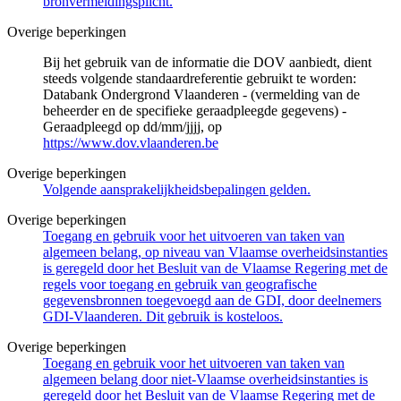
bronvermeldingsplicht.
Overige beperkingen
Bij het gebruik van de informatie die DOV aanbiedt, dient
steeds volgende standaardreferentie gebruikt te worden:
Databank Ondergrond Vlaanderen - (vermelding van de
beheerder en de specifieke geraadpleegde gegevens) -
Geraadpleegd op dd/mm/jjjj, op
https://www.dov.vlaanderen.be
Overige beperkingen
Volgende aansprakelijkheidsbepalingen gelden.
Overige beperkingen
Toegang en gebruik voor het uitvoeren van taken van
algemeen belang, op niveau van Vlaamse overheidsinstanties
is geregeld door het Besluit van de Vlaamse Regering met de
regels voor toegang en gebruik van geografische
gegevensbronnen toegevoegd aan de GDI, door deelnemers
GDI-Vlaanderen. Dit gebruik is kosteloos.
Overige beperkingen
Toegang en gebruik voor het uitvoeren van taken van
algemeen belang door niet-Vlaamse overheidsinstanties is
geregeld door het Besluit van de Vlaamse Regering met de