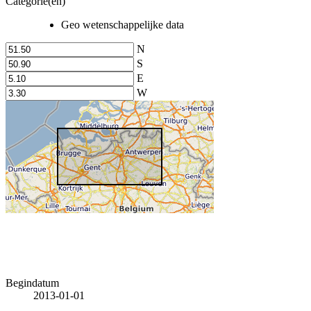
Categorie(en)
Geo wetenschappelijke data
N
S
E
W
Begindatum
2013-01-01