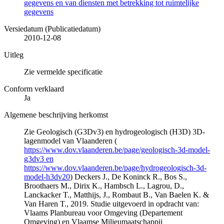
gegevens en van diensten met betrekking tot ruimtelijke
gegevens
Versiedatum (Publicatiedatum)
2010-12-08
Uitleg
Zie vermelde specificatie
Conform verklaard
Ja
Algemene beschrijving herkomst
Zie Geologisch (G3Dv3) en hydrogeologisch (H3D) 3D-
lagenmodel van Vlaanderen (
https://www.dov.vlaanderen.be/page/geologisch-3d-model-
g3dv3 en
https://www.dov.vlaanderen.be/page/hydrogeologisch-3d-
model-h3dv20
) Deckers J., De Koninck R., Bos S.,
Broothaers M., Dirix K., Hambsch L., Lagrou, D.,
Lanckacker T., Matthijs, J., Rombaut B., Van Baelen K. &
Van Haren T., 2019. Studie uitgevoerd in opdracht van:
Vlaams Planbureau voor Omgeving (Departement
Omgeving) en Vlaamse Milieumaatschappij