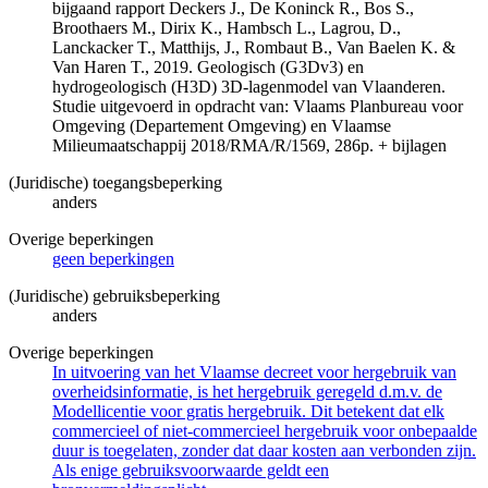
bijgaand rapport Deckers J., De Koninck R., Bos S.,
Broothaers M., Dirix K., Hambsch L., Lagrou, D.,
Lanckacker T., Matthijs, J., Rombaut B., Van Baelen K. &
Van Haren T., 2019. Geologisch (G3Dv3) en
hydrogeologisch (H3D) 3D-lagenmodel van Vlaanderen.
Studie uitgevoerd in opdracht van: Vlaams Planbureau voor
Omgeving (Departement Omgeving) en Vlaamse
Milieumaatschappij 2018/RMA/R/1569, 286p. + bijlagen
(Juridische) toegangsbeperking
anders
Overige beperkingen
geen beperkingen
(Juridische) gebruiksbeperking
anders
Overige beperkingen
In uitvoering van het Vlaamse decreet voor hergebruik van
overheidsinformatie, is het hergebruik geregeld d.m.v. de
Modellicentie voor gratis hergebruik. Dit betekent dat elk
commercieel of niet-commercieel hergebruik voor onbepaalde
duur is toegelaten, zonder dat daar kosten aan verbonden zijn.
Als enige gebruiksvoorwaarde geldt een