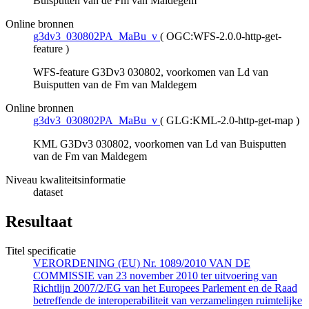
Buisputten van de Fm van Maldegem
Online bronnen
g3dv3_030802PA_MaBu_v
(
OGC:WFS-2.0.0-http-get-
feature
)
WFS-feature G3Dv3 030802, voorkomen van Ld van
Buisputten van de Fm van Maldegem
Online bronnen
g3dv3_030802PA_MaBu_v
(
GLG:KML-2.0-http-get-map
)
KML G3Dv3 030802, voorkomen van Ld van Buisputten
van de Fm van Maldegem
Niveau kwaliteitsinformatie
dataset
Resultaat
Titel specificatie
VERORDENING (EU) Nr. 1089/2010 VAN DE
COMMISSIE van 23 november 2010 ter uitvoering van
Richtlijn 2007/2/EG van het Europees Parlement en de Raad
betreffende de interoperabiliteit van verzamelingen ruimtelijke