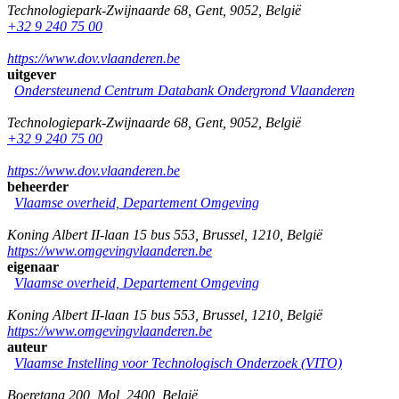
Technologiepark-Zwijnaarde 68
,
Gent
,
9052
,
België
+32 9 240 75 00
https://www.dov.vlaanderen.be
uitgever
Ondersteunend Centrum Databank Ondergrond Vlaanderen
Technologiepark-Zwijnaarde 68
,
Gent
,
9052
,
België
+32 9 240 75 00
https://www.dov.vlaanderen.be
beheerder
Vlaamse overheid, Departement Omgeving
Koning Albert II-laan 15 bus 553
,
Brussel
,
1210
,
België
https://www.omgevingvlaanderen.be
eigenaar
Vlaamse overheid, Departement Omgeving
Koning Albert II-laan 15 bus 553
,
Brussel
,
1210
,
België
https://www.omgevingvlaanderen.be
auteur
Vlaamse Instelling voor Technologisch Onderzoek (VITO)
Boeretang 200
,
Mol
,
2400
,
België