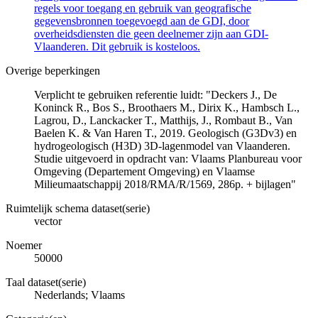
regels voor toegang en gebruik van geografische
gegevensbronnen toegevoegd aan de GDI, door
overheidsdiensten die geen deelnemer zijn aan GDI-
Vlaanderen. Dit gebruik is kosteloos.
Overige beperkingen
Verplicht te gebruiken referentie luidt: "Deckers J., De
Koninck R., Bos S., Broothaers M., Dirix K., Hambsch L.,
Lagrou, D., Lanckacker T., Matthijs, J., Rombaut B., Van
Baelen K. & Van Haren T., 2019. Geologisch (G3Dv3) en
hydrogeologisch (H3D) 3D-lagenmodel van Vlaanderen.
Studie uitgevoerd in opdracht van: Vlaams Planbureau voor
Omgeving (Departement Omgeving) en Vlaamse
Milieumaatschappij 2018/RMA/R/1569, 286p. + bijlagen"
Ruimtelijk schema dataset(serie)
vector
Noemer
50000
Taal dataset(serie)
Nederlands; Vlaams