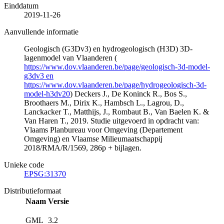
Einddatum
2019-11-26
Aanvullende informatie
Geologisch (G3Dv3) en hydrogeologisch (H3D) 3D-
lagenmodel van Vlaanderen (
https://www.dov.vlaanderen.be/page/geologisch-3d-model-
g3dv3 en
https://www.dov.vlaanderen.be/page/hydrogeologisch-3d-
model-h3dv20
) Deckers J., De Koninck R., Bos S.,
Broothaers M., Dirix K., Hambsch L., Lagrou, D.,
Lanckacker T., Matthijs, J., Rombaut B., Van Baelen K. &
Van Haren T., 2019. Studie uitgevoerd in opdracht van:
Vlaams Planbureau voor Omgeving (Departement
Omgeving) en Vlaamse Milieumaatschappij
2018/RMA/R/1569, 286p + bijlagen.
Unieke code
EPSG:31370
Distributieformaat
Naam
Versie
GML
3.2