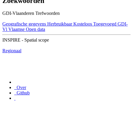
Zoekwoorden
GDI-Vlaanderen Trefwoorden
Geografische gegevens
Herbruikbaar
Kosteloos
Toegevoegd GDI-
Vl
Vlaamse Open data
INSPIRE - Spatial scope
Regionaal
Over
Github