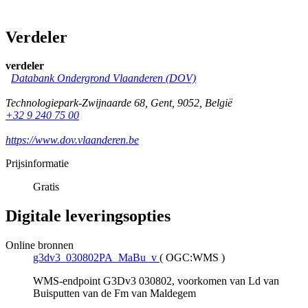
Verdeler
verdeler
Databank Ondergrond Vlaanderen (DOV)
Technologiepark-Zwijnaarde 68
,
Gent
,
9052
,
België
+32 9 240 75 00
https://www.dov.vlaanderen.be
Prijsinformatie
Gratis
Digitale leveringsopties
Online bronnen
g3dv3_030802PA_MaBu_v
(
OGC:WMS
)
WMS-endpoint G3Dv3 030802, voorkomen van Ld van
Buisputten van de Fm van Maldegem