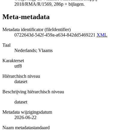
2018/RMA/R/1569, 286p + bijlagen.
Meta-metadata
Metadata identificator (fileIdentifier)
0722643d-542f-459a-a634-842dd5469221
XML
Taal
Nederlands; Vlaams
Karakterset
utf8
Hiërarchisch niveau
dataset
Beschrijving hiërarchisch niveau
dataset
Metadata wijzigingsdatum
2026-06-22
Naam metadatastandaard