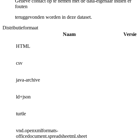
Gelieve contact op te nemen met de data-eigenaar indien er
fouten
teruggevonden worden in deze dataset.
Distributieformaat
Naam
Versie
HTML
csv
java-archive
ld+json
turtle
vnd.openxmlformats-
officedocument.spreadsheetml.sheet