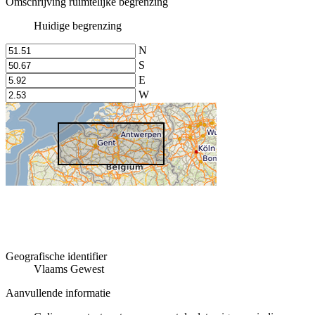
Omschrijving ruimtelijke begrenzing
Huidige begrenzing
N
S
E
W
Geografische identifier
Vlaams Gewest
Aanvullende informatie