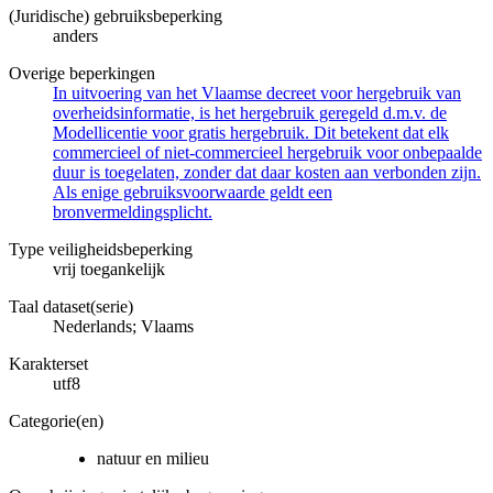
(Juridische) gebruiksbeperking
anders
Overige beperkingen
In uitvoering van het Vlaamse decreet voor hergebruik van
overheidsinformatie, is het hergebruik geregeld d.m.v. de
Modellicentie voor gratis hergebruik. Dit betekent dat elk
commercieel of niet-commercieel hergebruik voor onbepaalde
duur is toegelaten, zonder dat daar kosten aan verbonden zijn.
Als enige gebruiksvoorwaarde geldt een
bronvermeldingsplicht.
Type veiligheidsbeperking
vrij toegankelijk
Taal dataset(serie)
Nederlands; Vlaams
Karakterset
utf8
Categorie(en)
natuur en milieu