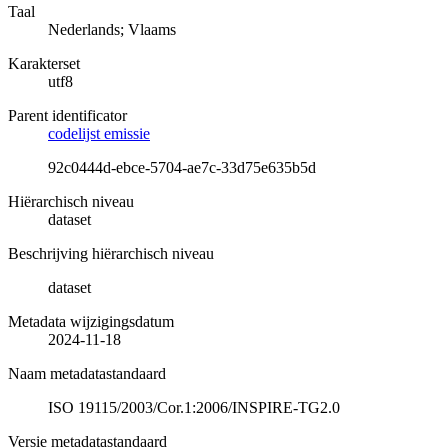
Taal
Nederlands; Vlaams
Karakterset
utf8
Parent identificator
codelijst emissie
92c0444d-ebce-5704-ae7c-33d75e635b5d
Hiërarchisch niveau
dataset
Beschrijving hiërarchisch niveau
dataset
Metadata wijzigingsdatum
2024-11-18
Naam metadatastandaard
ISO 19115/2003/Cor.1:2006/INSPIRE-TG2.0
Versie metadatastandaard