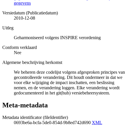
gegevens
Versiedatum (Publicatiedatum)
2010-12-08
Uitleg
Geharmoniseerd volgens INSPIRE verordening
Conform verklaard
Nee
Algemene beschrijving herkomst
We beheren deze codelijst volgens afgesproken principes van
gecontrolleerde verandering. Dit houdt ondermeer in dat we
voor elke wijziging de impact inschatten, een beslissing
nemen, en de verandering loggen. Elke verandering wordt
gedocumenteerd in het git(hub) versiebeheersysteem.
Meta-metadata
Metadata identificator (fileIdentifier)
0693be6a-bcfa-5de0-854d-9b8ed742d690
XML