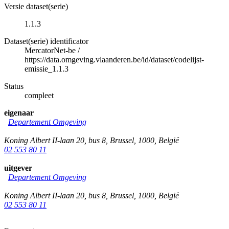
Versie dataset(serie)
1.1.3
Dataset(serie) identificator
MercatorNet-be
/
https://data.omgeving.vlaanderen.be/id/dataset/codelijst-
emissie_1.1.3
Status
compleet
eigenaar
Departement Omgeving
Koning Albert II-laan 20, bus 8
,
Brussel
,
1000
,
België
02 553 80 11
uitgever
Departement Omgeving
Koning Albert II-laan 20, bus 8
,
Brussel
,
1000
,
België
02 553 80 11