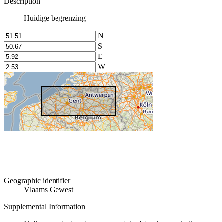
Description
Huidige begrenzing
N
S
E
W
Geographic identifier
Vlaams Gewest
Supplemental Information