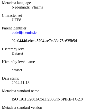
Metadata language
Nederlands; Vlaams
Character set
UTF8
Parent identifier
codelijst emissie
92c0444d-ebce-5704-ae7c-33d75e635b5d
Hierarchy level
Dataset
Hierarchy level name
dataset
Date stamp
2024-11-18
Metadata standard name
ISO 19115/2003/Cor.1:2006/INSPIRE-TG2.0
Metadata standard version