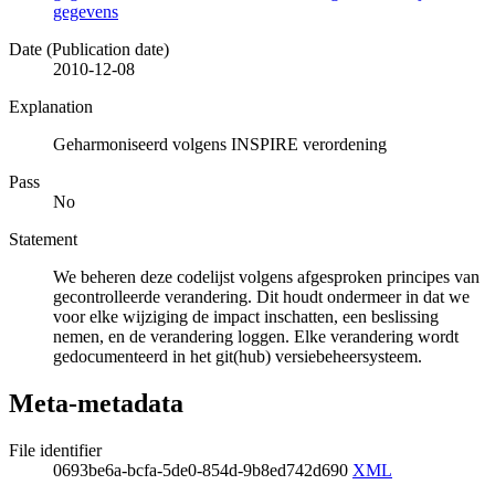
gegevens
Date (Publication date)
2010-12-08
Explanation
Geharmoniseerd volgens INSPIRE verordening
Pass
No
Statement
We beheren deze codelijst volgens afgesproken principes van
gecontrolleerde verandering. Dit houdt ondermeer in dat we
voor elke wijziging de impact inschatten, een beslissing
nemen, en de verandering loggen. Elke verandering wordt
gedocumenteerd in het git(hub) versiebeheersysteem.
Meta-metadata
File identifier
0693be6a-bcfa-5de0-854d-9b8ed742d690
XML