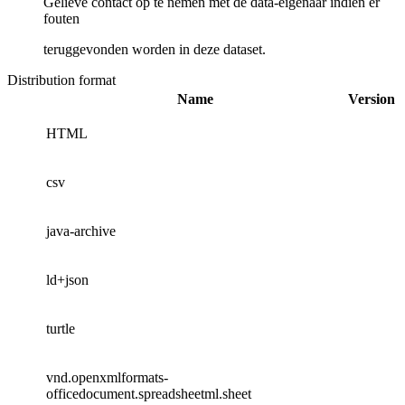
Gelieve contact op te nemen met de data-eigenaar indien er
fouten
teruggevonden worden in deze dataset.
Distribution format
Name
Version
HTML
csv
java-archive
ld+json
turtle
vnd.openxmlformats-
officedocument.spreadsheetml.sheet