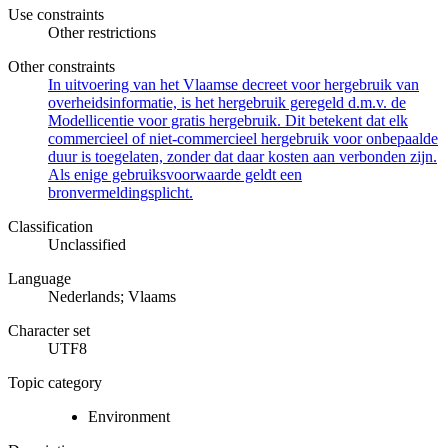
Use constraints
Other restrictions
Other constraints
In uitvoering van het Vlaamse decreet voor hergebruik van
overheidsinformatie, is het hergebruik geregeld d.m.v. de
Modellicentie voor gratis hergebruik. Dit betekent dat elk
commercieel of niet-commercieel hergebruik voor onbepaalde
duur is toegelaten, zonder dat daar kosten aan verbonden zijn.
Als enige gebruiksvoorwaarde geldt een
bronvermeldingsplicht.
Classification
Unclassified
Language
Nederlands; Vlaams
Character set
UTF8
Topic category
Environment