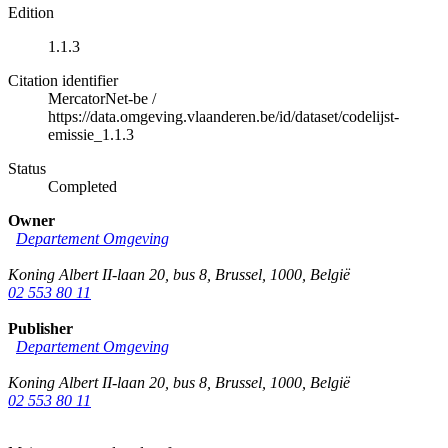
Edition
1.1.3
Citation identifier
MercatorNet-be
/
https://data.omgeving.vlaanderen.be/id/dataset/codelijst-
emissie_1.1.3
Status
Completed
Owner
Departement Omgeving
Koning Albert II-laan 20, bus 8
,
Brussel
,
1000
,
België
02 553 80 11
Publisher
Departement Omgeving
Koning Albert II-laan 20, bus 8
,
Brussel
,
1000
,
België
02 553 80 11