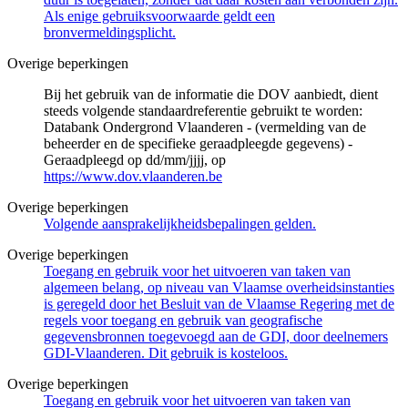
Als enige gebruiksvoorwaarde geldt een
bronvermeldingsplicht.
Overige beperkingen
Bij het gebruik van de informatie die DOV aanbiedt, dient
steeds volgende standaardreferentie gebruikt te worden:
Databank Ondergrond Vlaanderen - (vermelding van de
beheerder en de specifieke geraadpleegde gegevens) -
Geraadpleegd op dd/mm/jjjj, op
https://www.dov.vlaanderen.be
Overige beperkingen
Volgende aansprakelijkheidsbepalingen gelden.
Overige beperkingen
Toegang en gebruik voor het uitvoeren van taken van
algemeen belang, op niveau van Vlaamse overheidsinstanties
is geregeld door het Besluit van de Vlaamse Regering met de
regels voor toegang en gebruik van geografische
gegevensbronnen toegevoegd aan de GDI, door deelnemers
GDI-Vlaanderen. Dit gebruik is kosteloos.
Overige beperkingen
Toegang en gebruik voor het uitvoeren van taken van