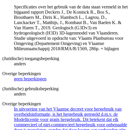
Specificaties over het gebruik van de data staan vermeld in het
bijgaand rapport Deckers J., De Koninck R., Bos S.,
Broothaers M., Dirix K., Hambsch L., Lagrou, D.,
Lanckacker T., Matthijs, J., Rombaut B., Van Baelen K. &
Van Haren T., 2019. Geologisch (G3Dv3) en
hydrogeologisch (H3D) 3D-lagenmodel van Vlaanderen.
Studie uitgevoerd in opdracht van: Vlaams Planbureau voor
Omgeving (Departement Omgeving) en Vlaamse
Milieumaatschappij 2018/RMA/R/1569, 286p. + bijlagen
(Juridische) toegangsbeperking
anders
Overige beperkingen
geen beperkingen
(Juridische) gebruiksbeperking
anders
Overige beperkingen
In uitvoering van het Vlaamse decreet voor hergebruik van
overheidsinformatie, is het hergebruik geregeld d.m.v. de
Modellicentie voor gratis hergebruik. Dit betekent dat elk
commercieel of niet-commercieel hergebruik voor onbepaalde
duur is toegelaten, zonder dat daar kosten aan verbonden zijn.