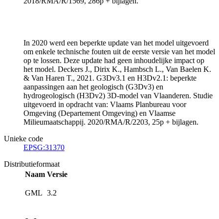
2018/RMA/R/1569, 286p + bijlagen.
In 2020 werd een beperkte update van het model uitgevoerd
om enkele technische fouten uit de eerste versie van het model
op te lossen. Deze update had geen inhoudelijke impact op
het model. Deckers J., Dirix K., Hambsch L., Van Baelen K.
& Van Haren T., 2021. G3Dv3.1 en H3Dv2.1: beperkte
aanpassingen aan het geologisch (G3Dv3) en
hydrogeologisch (H3Dv2) 3D-model van Vlaanderen. Studie
uitgevoerd in opdracht van: Vlaams Planbureau voor
Omgeving (Departement Omgeving) en Vlaamse
Milieumaatschappij. 2020/RMA/R/2203, 25p + bijlagen.
Unieke code
EPSG:31370
Distributieformaat
Naam
Versie
GML
3.2