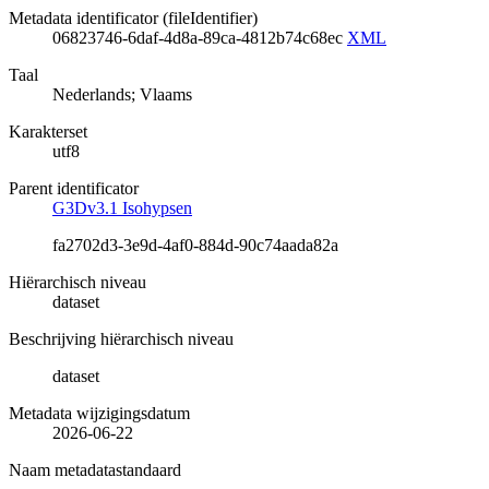
Metadata identificator (fileIdentifier)
06823746-6daf-4d8a-89ca-4812b74c68ec
XML
Taal
Nederlands; Vlaams
Karakterset
utf8
Parent identificator
G3Dv3.1 Isohypsen
fa2702d3-3e9d-4af0-884d-90c74aada82a
Hiërarchisch niveau
dataset
Beschrijving hiërarchisch niveau
dataset
Metadata wijzigingsdatum
2026-06-22
Naam metadatastandaard