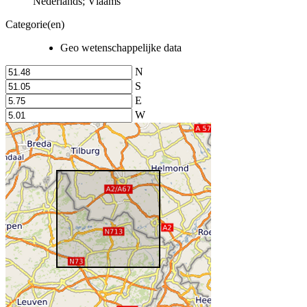
Nederlands; Vlaams
Categorie(en)
Geo wetenschappelijke data
N
S
E
W