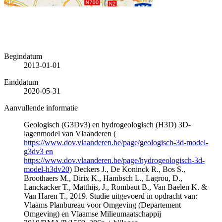
Begindatum
2013-01-01
Einddatum
2020-05-31
Aanvullende informatie
Geologisch (G3Dv3) en hydrogeologisch (H3D) 3D-
lagenmodel van Vlaanderen (
https://www.dov.vlaanderen.be/page/geologisch-3d-model-
g3dv3 en
https://www.dov.vlaanderen.be/page/hydrogeologisch-3d-
model-h3dv20
) Deckers J., De Koninck R., Bos S.,
Broothaers M., Dirix K., Hambsch L., Lagrou, D.,
Lanckacker T., Matthijs, J., Rombaut B., Van Baelen K. &
Van Haren T., 2019. Studie uitgevoerd in opdracht van:
Vlaams Planbureau voor Omgeving (Departement
Omgeving) en Vlaamse Milieumaatschappij