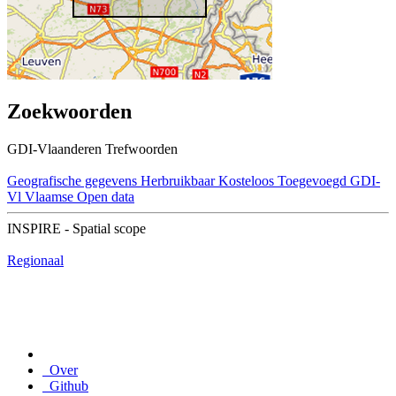
Zoekwoorden
GDI-Vlaanderen Trefwoorden
Geografische gegevens
Herbruikbaar
Kosteloos
Toegevoegd GDI-
Vl
Vlaamse Open data
INSPIRE - Spatial scope
Regionaal
Over
Github