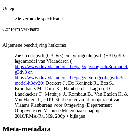
Uitleg
Zie vermelde specificatie
Conform verklaard
Ja
Algemene beschrijving herkomst
Zie Geologisch (G3Dv3) en hydrogeologisch (H3D) 3D-
lagenmodel van Vlaanderen (
https://www.dov.vlaanderen.be/page/geologisch-3d-model-
g3dv3 en
https://www.dov.vlaanderen.be/page/hydrogeologisch-3d-
model-h3dv20
) Deckers J., De Koninck R., Bos S.,
Broothaers M., Dirix K., Hambsch L., Lagrou, D.,
Lanckacker T., Matthijs, J., Rombaut B., Van Baelen K. &
Van Haren T., 2019. Studie uitgevoerd in opdracht van:
Vlaams Planbureau voor Omgeving (Departement
Omgeving) en Vlaamse Milieumaatschappij
2018/RMA/R/1569, 286p + bijlagen.
Meta-metadata