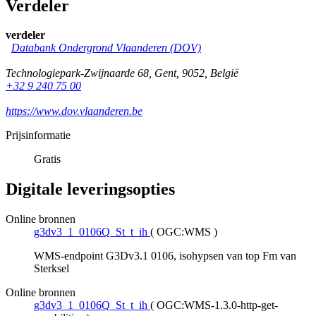
Verdeler
verdeler
Databank Ondergrond Vlaanderen (DOV)
Technologiepark-Zwijnaarde 68
,
Gent
,
9052
,
België
+32 9 240 75 00
https://www.dov.vlaanderen.be
Prijsinformatie
Gratis
Digitale leveringsopties
Online bronnen
g3dv3_1_0106Q_St_t_ih
(
OGC:WMS
)
WMS-endpoint G3Dv3.1 0106, isohypsen van top Fm van
Sterksel
Online bronnen
g3dv3_1_0106Q_St_t_ih
(
OGC:WMS-1.3.0-http-get-