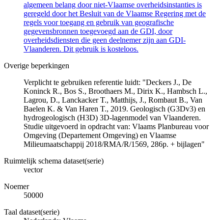
algemeen belang door niet-Vlaamse overheidsinstanties is
geregeld door het Besluit van de Vlaamse Regering met de
regels voor toegang en gebruik van geografische
gegevensbronnen toegevoegd aan de GDI, door
overheidsdiensten die geen deelnemer zijn aan GDI-
Vlaanderen. Dit gebruik is kosteloos.
Overige beperkingen
Verplicht te gebruiken referentie luidt: "Deckers J., De
Koninck R., Bos S., Broothaers M., Dirix K., Hambsch L.,
Lagrou, D., Lanckacker T., Matthijs, J., Rombaut B., Van
Baelen K. & Van Haren T., 2019. Geologisch (G3Dv3) en
hydrogeologisch (H3D) 3D-lagenmodel van Vlaanderen.
Studie uitgevoerd in opdracht van: Vlaams Planbureau voor
Omgeving (Departement Omgeving) en Vlaamse
Milieumaatschappij 2018/RMA/R/1569, 286p. + bijlagen"
Ruimtelijk schema dataset(serie)
vector
Noemer
50000
Taal dataset(serie)