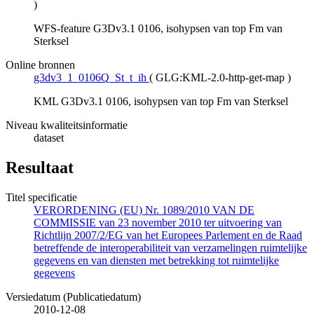
)
WFS-feature G3Dv3.1 0106, isohypsen van top Fm van
Sterksel
Online bronnen
g3dv3_1_0106Q_St_t_ih
(
GLG:KML-2.0-http-get-map
)
KML G3Dv3.1 0106, isohypsen van top Fm van Sterksel
Niveau kwaliteitsinformatie
dataset
Resultaat
Titel specificatie
VERORDENING (EU) Nr. 1089/2010 VAN DE
COMMISSIE van 23 november 2010 ter uitvoering van
Richtlijn 2007/2/EG van het Europees Parlement en de Raad
betreffende de interoperabiliteit van verzamelingen ruimtelijke
gegevens en van diensten met betrekking tot ruimtelijke
gegevens
Versiedatum (Publicatiedatum)
2010-12-08