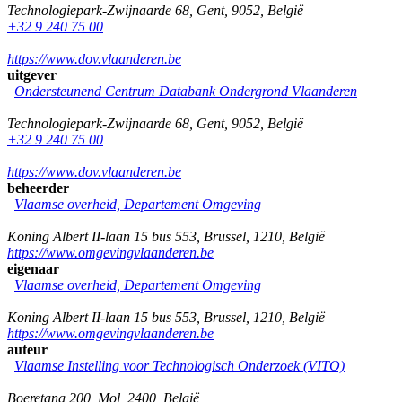
Technologiepark-Zwijnaarde 68
,
Gent
,
9052
,
België
+32 9 240 75 00
https://www.dov.vlaanderen.be
uitgever
Ondersteunend Centrum Databank Ondergrond Vlaanderen
Technologiepark-Zwijnaarde 68
,
Gent
,
9052
,
België
+32 9 240 75 00
https://www.dov.vlaanderen.be
beheerder
Vlaamse overheid, Departement Omgeving
Koning Albert II-laan 15 bus 553
,
Brussel
,
1210
,
België
https://www.omgevingvlaanderen.be
eigenaar
Vlaamse overheid, Departement Omgeving
Koning Albert II-laan 15 bus 553
,
Brussel
,
1210
,
België
https://www.omgevingvlaanderen.be
auteur
Vlaamse Instelling voor Technologisch Onderzoek (VITO)
Boeretang 200
,
Mol
,
2400
,
België