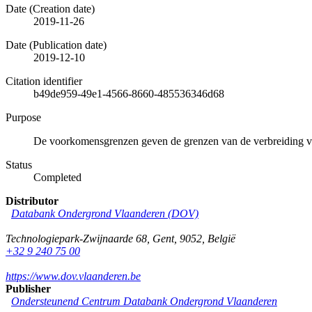
Date (Creation date)
2019-11-26
Date (Publication date)
2019-12-10
Citation identifier
b49de959-49e1-4566-8660-485536346d68
Purpose
De voorkomensgrenzen geven de grenzen van de verbreiding 
Status
Completed
Distributor
Databank Ondergrond Vlaanderen (DOV)
Technologiepark-Zwijnaarde 68
,
Gent
,
9052
,
België
+32 9 240 75 00
https://www.dov.vlaanderen.be
Publisher
Ondersteunend Centrum Databank Ondergrond Vlaanderen