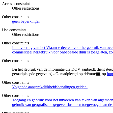
Access constraints
Other restrictions
Other constraints
geen beperkingen
Use constraints
Other restrictions
Other constraints
In uitvoering van het Vlaamse decreet voor hergebruik van overh
commercieel hergebruik voor onbepaalde duur is toegelaten, zo
Other constraints
Bij het gebruik van de informatie die DOV aanbiedt, dient ste
geraadpleegde gegevens) - Geraadpleegd op dd/mm/jjjj, op
htt
Other constraints
Volgende aansprakelijkheidsbepalingen gelden.
Other constraints
Toegang en gebruik voor het uitvoeren van taken van algemeen 
gebruik van geografische gegevensbronnen toegevoegd aan de 