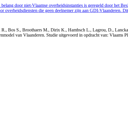
belang door niet-Vlaamse overheidsinstanties is geregeld door het Bes
 overheidsdiensten die geen deelnemer zijn aan GDI-Vlaanderen. Dit 
nck R., Bos S., Broothaers M., Dirix K., Hambsch L., Lagrou, D., Lanck
nmodel van Vlaanderen. Studie uitgevoerd in opdracht van: Vlaams