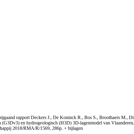
t bijgaand rapport Deckers J., De Koninck R., Bos S., Broothaers M., Di
 (G3Dv3) en hydrogeologisch (H3D) 3D-lagenmodel van Vlaanderen. S
appij 2018/RMA/R/1569, 286p. + bijlagen