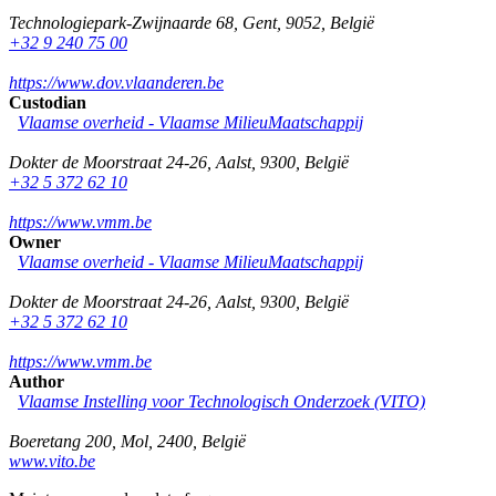
Technologiepark-Zwijnaarde 68
,
Gent
,
9052
,
België
+32 9 240 75 00
https://www.dov.vlaanderen.be
Custodian
Vlaamse overheid - Vlaamse MilieuMaatschappij
Dokter de Moorstraat 24-26
,
Aalst
,
9300
,
België
+32 5 372 62 10
https://www.vmm.be
Owner
Vlaamse overheid - Vlaamse MilieuMaatschappij
Dokter de Moorstraat 24-26
,
Aalst
,
9300
,
België
+32 5 372 62 10
https://www.vmm.be
Author
Vlaamse Instelling voor Technologisch Onderzoek (VITO)
Boeretang 200
,
Mol
,
2400
,
België
www.vito.be