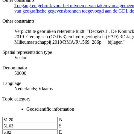
Other constraints
Toegang en gebruik voor het uitvoeren van taken van algemeen 
van geografische gegevensbronnen toegevoegd aan de GDI, door
Other constraints
Verplicht te gebruiken referentie luidt: "Deckers J., De Koni
2019. Geologisch (G3Dv3) en hydrogeologisch (H3D) 3D-lage
Milieumaatschappij 2018/RMA/R/1569, 286p. + bijlagen"
Spatial representation type
Vector
Denominator
50000
Language
Nederlands; Vlaams
Topic category
Geoscientific information
N
S
E