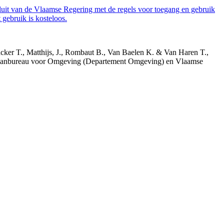
luit van de Vlaamse Regering met de regels voor toegang en gebruik
gebruik is kosteloos.
acker T., Matthijs, J., Rombaut B., Van Baelen K. & Van Haren T.,
 Planbureau voor Omgeving (Departement Omgeving) en Vlaamse