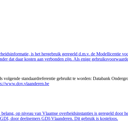
eidsinformatie, is het hergebruik geregeld d.m.v. de Modellicentie voor
nder dat daar kosten aan verbonden zijn. Als enige gebruiksvoorwaarde
eds volgende standaardreferentie gebruikt te worden: Databank Ondergr
ps://www.dov.vlaanderen.be
belang, op niveau van Vlaamse overheidsinstanties is geregeld door h
GDI, door deelnemers GDI-Vlaanderen. Dit gebruik is kosteloos.