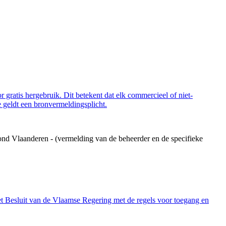
 gratis hergebruik. Dit betekent dat elk commercieel of niet-
 geldt een bronvermeldingsplicht.
ond Vlaanderen - (vermelding van de beheerder en de specifieke
et Besluit van de Vlaamse Regering met de regels voor toegang en