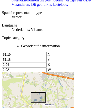
overheidsdiensten die geen deelnemer zijn aan GDI-
Vlaanderen. Dit gebruik is kosteloos.
Spatial representation type
Vector
Language
Nederlands; Vlaams
Topic category
Geoscientific information
N
S
E
W