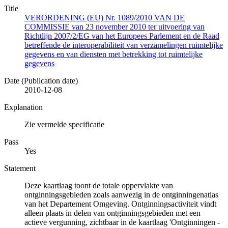
Title
VERORDENING (EU) Nr. 1089/2010 VAN DE
COMMISSIE van 23 november 2010 ter uitvoering van
Richtlijn 2007/2/EG van het Europees Parlement en de Raad
betreffende de interoperabiliteit van verzamelingen ruimtelijke
gegevens en van diensten met betrekking tot ruimtelijke
gegevens
Date (Publication date)
2010-12-08
Explanation
Zie vermelde specificatie
Pass
Yes
Statement
Deze kaartlaag toont de totale oppervlakte van
ontginningsgebieden zoals aanwezig in de ontginningenatlas
van het Departement Omgeving. Ontginningsactiviteit vindt
alleen plaats in delen van ontginningsgebieden met een
actieve vergunning, zichtbaar in de kaartlaag 'Ontginningen -