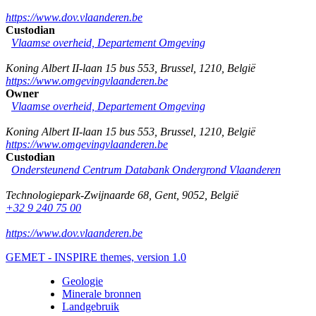
https://www.dov.vlaanderen.be
Custodian
Vlaamse overheid, Departement Omgeving
Koning Albert II-laan 15 bus 553
,
Brussel
,
1210
,
België
https://www.omgevingvlaanderen.be
Owner
Vlaamse overheid, Departement Omgeving
Koning Albert II-laan 15 bus 553
,
Brussel
,
1210
,
België
https://www.omgevingvlaanderen.be
Custodian
Ondersteunend Centrum Databank Ondergrond Vlaanderen
Technologiepark-Zwijnaarde 68
,
Gent
,
9052
,
België
+32 9 240 75 00
https://www.dov.vlaanderen.be
GEMET - INSPIRE themes, version 1.0
Geologie
Minerale bronnen
Landgebruik