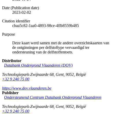
Date (Publication date)
2023-02-02
Citation identifier
cbaa5c82-1aa0-4893-98ce-4ffb8559b485
Purpose
Deze kaart werd samen met de andere overzichtskaarten van
de ontginningen per delfstoftype vervaardigd ter
ondersteuning van de delfstoffentoets.
Distributor
Databank Ondergrond Vlaanderen (DOV)
Technologiepark-Zwijnaarde 68
,
Gent
,
9052
,
België
+32 9 240 75 00
https://www.dov.vlaanderen.be
Publisher
Ondersteunend Centrum Databank Ondergrond Vlaanderen
Technologiepark-Zwijnaarde 68
,
Gent
,
9052
,
België
+32 9 240 75 00