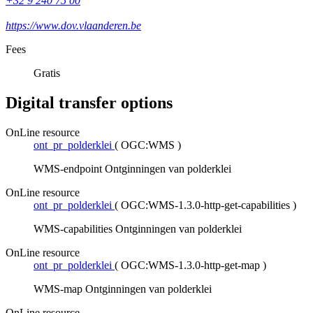
+32 9 240 75 00
https://www.dov.vlaanderen.be
Fees
Gratis
Digital transfer options
OnLine resource
ont_pr_polderklei
(
OGC:WMS
)
WMS-endpoint Ontginningen van polderklei
OnLine resource
ont_pr_polderklei
(
OGC:WMS-1.3.0-http-get-capabilities
)
WMS-capabilities Ontginningen van polderklei
OnLine resource
ont_pr_polderklei
(
OGC:WMS-1.3.0-http-get-map
)
WMS-map Ontginningen van polderklei
OnLine resource