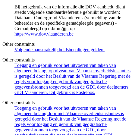
Bij het gebruik van de informatie die DOV aanbiedt, dient
steeds volgende standaardreferentie gebruikt te worden:
Databank Ondergrond Vlaanderen - (vermelding van de
beheerder en de specifieke geraadpleegde gegevens) -
Geraadpleegd op dd/mm/jjjj, op
https://www.dov.vlaanderen.be
Other constraints
Volgende aansprakelijkheidsbepalingen gelden.
Other constraints
Toegang en gebruik voor het uitvoeren van taken van
algemeen belang, op niveau van Vlaamse overheidsinstanties
is geregeld door het Besluit van de Vlaamse Regering met de
regels voor toegang en gebruik van geografische
gegevensbronnen toegevoegd aan de GDI, door deelnemers
GDI-Vlaanderen. Dit gebruik is kosteloos.
Other constraints
Toegang en gebruik voor het uitvoeren van taken van
algemeen belang door niet-Vlaamse overheidsinstanties is
geregeld door het Besluit van de Vlaamse Regering met de
regels voor toegang en gebruik van geografische
gegevensbronnen toegevoegd aan de GDI, door