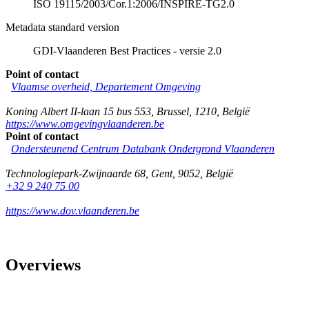
ISO 19115/2003/Cor.1:2006/INSPIRE-TG2.0
Metadata standard version
GDI-Vlaanderen Best Practices - versie 2.0
Point of contact
Vlaamse overheid, Departement Omgeving
Koning Albert II-laan 15 bus 553
,
Brussel
,
1210
,
België
https://www.omgevingvlaanderen.be
Point of contact
Ondersteunend Centrum Databank Ondergrond Vlaanderen
Technologiepark-Zwijnaarde 68
,
Gent
,
9052
,
België
+32 9 240 75 00
https://www.dov.vlaanderen.be
Overviews