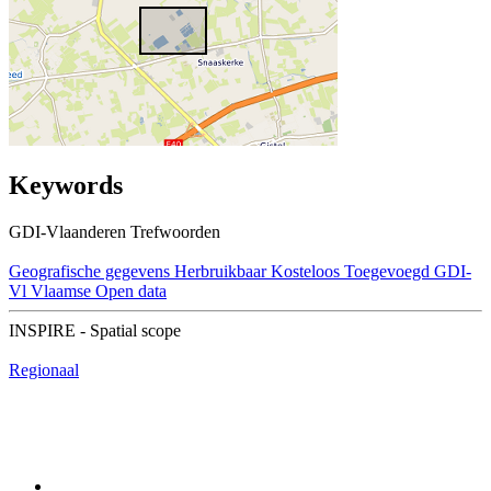
Keywords
GDI-Vlaanderen Trefwoorden
Geografische gegevens
Herbruikbaar
Kosteloos
Toegevoegd GDI-
Vl
Vlaamse Open data
INSPIRE - Spatial scope
Regionaal