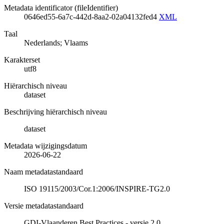
Metadata identificator (fileIdentifier)
0646ed55-6a7c-442d-8aa2-02a04132fed4
XML
Taal
Nederlands; Vlaams
Karakterset
utf8
Hiërarchisch niveau
dataset
Beschrijving hiërarchisch niveau
dataset
Metadata wijzigingsdatum
2026-06-22
Naam metadatastandaard
ISO 19115/2003/Cor.1:2006/INSPIRE-TG2.0
Versie metadatastandaard
GDI-Vlaanderen Best Practices - versie 2.0