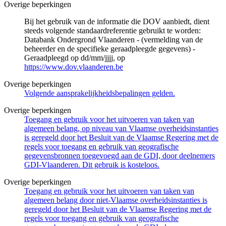
Overige beperkingen
Bij het gebruik van de informatie die DOV aanbiedt, dient
steeds volgende standaardreferentie gebruikt te worden:
Databank Ondergrond Vlaanderen - (vermelding van de
beheerder en de specifieke geraadpleegde gegevens) -
Geraadpleegd op dd/mm/jjjj, op
https://www.dov.vlaanderen.be
Overige beperkingen
Volgende aansprakelijkheidsbepalingen gelden.
Overige beperkingen
Toegang en gebruik voor het uitvoeren van taken van
algemeen belang, op niveau van Vlaamse overheidsinstanties
is geregeld door het Besluit van de Vlaamse Regering met de
regels voor toegang en gebruik van geografische
gegevensbronnen toegevoegd aan de GDI, door deelnemers
GDI-Vlaanderen. Dit gebruik is kosteloos.
Overige beperkingen
Toegang en gebruik voor het uitvoeren van taken van
algemeen belang door niet-Vlaamse overheidsinstanties is
geregeld door het Besluit van de Vlaamse Regering met de
regels voor toegang en gebruik van geografische