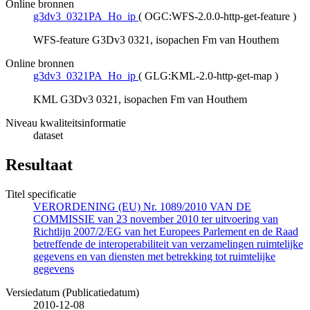
Online bronnen
g3dv3_0321PA_Ho_ip
(
OGC:WFS-2.0.0-http-get-feature
)
WFS-feature G3Dv3 0321, isopachen Fm van Houthem
Online bronnen
g3dv3_0321PA_Ho_ip
(
GLG:KML-2.0-http-get-map
)
KML G3Dv3 0321, isopachen Fm van Houthem
Niveau kwaliteitsinformatie
dataset
Resultaat
Titel specificatie
VERORDENING (EU) Nr. 1089/2010 VAN DE
COMMISSIE van 23 november 2010 ter uitvoering van
Richtlijn 2007/2/EG van het Europees Parlement en de Raad
betreffende de interoperabiliteit van verzamelingen ruimtelijke
gegevens en van diensten met betrekking tot ruimtelijke
gegevens
Versiedatum (Publicatiedatum)
2010-12-08