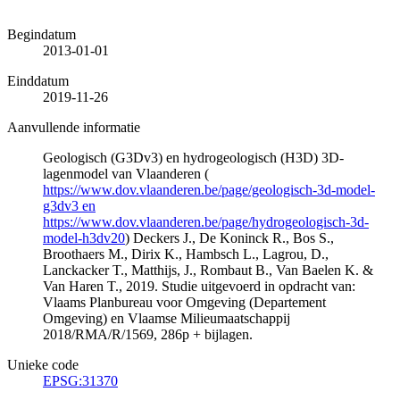
Begindatum
2013-01-01
Einddatum
2019-11-26
Aanvullende informatie
Geologisch (G3Dv3) en hydrogeologisch (H3D) 3D-
lagenmodel van Vlaanderen (
https://www.dov.vlaanderen.be/page/geologisch-3d-model-
g3dv3 en
https://www.dov.vlaanderen.be/page/hydrogeologisch-3d-
model-h3dv20
) Deckers J., De Koninck R., Bos S.,
Broothaers M., Dirix K., Hambsch L., Lagrou, D.,
Lanckacker T., Matthijs, J., Rombaut B., Van Baelen K. &
Van Haren T., 2019. Studie uitgevoerd in opdracht van:
Vlaams Planbureau voor Omgeving (Departement
Omgeving) en Vlaamse Milieumaatschappij
2018/RMA/R/1569, 286p + bijlagen.
Unieke code
EPSG:31370