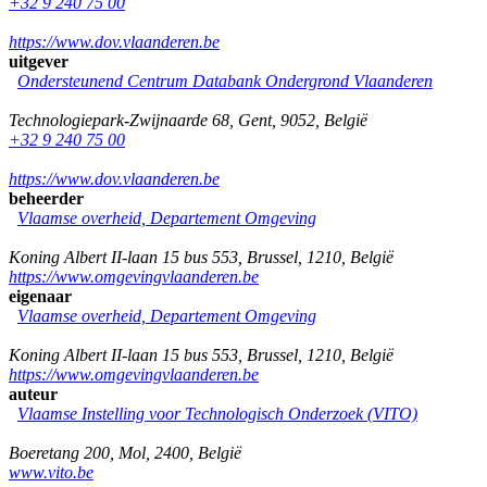
+32 9 240 75 00
https://www.dov.vlaanderen.be
uitgever
Ondersteunend Centrum Databank Ondergrond Vlaanderen
Technologiepark-Zwijnaarde 68
,
Gent
,
9052
,
België
+32 9 240 75 00
https://www.dov.vlaanderen.be
beheerder
Vlaamse overheid, Departement Omgeving
Koning Albert II-laan 15 bus 553
,
Brussel
,
1210
,
België
https://www.omgevingvlaanderen.be
eigenaar
Vlaamse overheid, Departement Omgeving
Koning Albert II-laan 15 bus 553
,
Brussel
,
1210
,
België
https://www.omgevingvlaanderen.be
auteur
Vlaamse Instelling voor Technologisch Onderzoek (VITO)
Boeretang 200
,
Mol
,
2400
,
België
www.vito.be