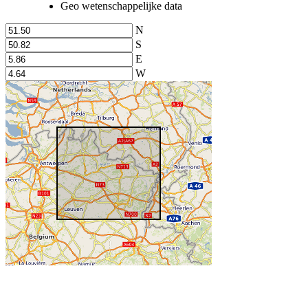
Geo wetenschappelijke data
N
S
E
W