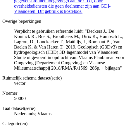
gegevensbronnen toegevoegd aan de GDI, door
overheidsdiensten die geen deelnemer zijn aan GDI-
Vlaanderen. Dit gebruik is kosteloos.
Overige beperkingen
Verplicht te gebruiken referentie luidt: "Deckers J., De
Koninck R., Bos S., Broothaers M., Dirix K., Hambsch L.,
Lagrou, D., Lanckacker T., Matthijs, J., Rombaut B., Van
Baelen K. & Van Haren T., 2019. Geologisch (G3Dv3) en
hydrogeologisch (H3D) 3D-lagenmodel van Vlaanderen.
Studie uitgevoerd in opdracht van: Vlaams Planbureau voor
Omgeving (Departement Omgeving) en Vlaamse
Milieumaatschappij 2018/RMA/R/1569, 286p. + bijlagen"
Ruimtelijk schema dataset(serie)
vector
Noemer
50000
Taal dataset(serie)
Nederlands; Vlaams
Categorie(en)