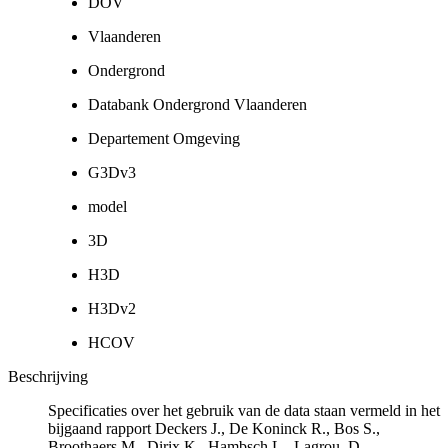
DOV
Vlaanderen
Ondergrond
Databank Ondergrond Vlaanderen
Departement Omgeving
G3Dv3
model
3D
H3D
H3Dv2
HCOV
Beschrijving
Specificaties over het gebruik van de data staan vermeld in het
bijgaand rapport Deckers J., De Koninck R., Bos S.,
Broothaers M., Dirix K., Hambsch L., Lagrou, D.,