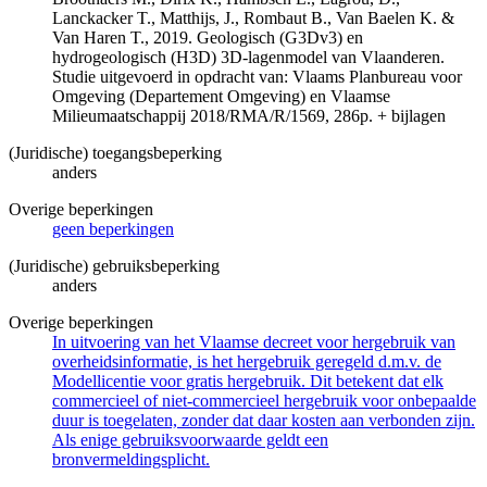
Lanckacker T., Matthijs, J., Rombaut B., Van Baelen K. &
Van Haren T., 2019. Geologisch (G3Dv3) en
hydrogeologisch (H3D) 3D-lagenmodel van Vlaanderen.
Studie uitgevoerd in opdracht van: Vlaams Planbureau voor
Omgeving (Departement Omgeving) en Vlaamse
Milieumaatschappij 2018/RMA/R/1569, 286p. + bijlagen
(Juridische) toegangsbeperking
anders
Overige beperkingen
geen beperkingen
(Juridische) gebruiksbeperking
anders
Overige beperkingen
In uitvoering van het Vlaamse decreet voor hergebruik van
overheidsinformatie, is het hergebruik geregeld d.m.v. de
Modellicentie voor gratis hergebruik. Dit betekent dat elk
commercieel of niet-commercieel hergebruik voor onbepaalde
duur is toegelaten, zonder dat daar kosten aan verbonden zijn.
Als enige gebruiksvoorwaarde geldt een
bronvermeldingsplicht.