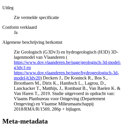
Uitleg
Zie vermelde specificatie
Conform verklaard
Ja
Algemene beschrijving herkomst
Zie Geologisch (G3Dv3) en hydrogeologisch (H3D) 3D-
lagenmodel van Vlaanderen (
https://www.dov.vlaanderen.be/page/geologisch-3d-model-
g3dv3 en
https://www.dov.vlaanderen.be/page/hydrogeologisch-3d-
model-h3dv20
) Deckers J., De Koninck R., Bos S.,
Broothaers M., Dirix K., Hambsch L., Lagrou, D.,
Lanckacker T., Matthijs, J., Rombaut B., Van Baelen K. &
Van Haren T., 2019. Studie uitgevoerd in opdracht van:
Vlaams Planbureau voor Omgeving (Departement
Omgeving) en Vlaamse Milieumaatschappij
2018/RMA/R/1569, 286p + bijlagen.
Meta-metadata