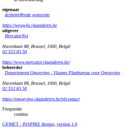
eigenaar
desbetreffende gemeente
https://wegwijs.vlaanderen.be
uitgever
MercatorNet
Havenlaan 88
,
Brussel
,
1000
,
België
02 553 83 50
https://www.mercator.vlaanderen.be/
beheerder
Departement Omgeving - Vlaams Planbureau voor Omgeving
Havenlaan 88
,
Brussel
,
1000
,
België
02 553 83 50
https://omgeving.vlaanderen.be/nl/contact
Frequentie
continu
GEMET - INSPIRE themes, version 1.0