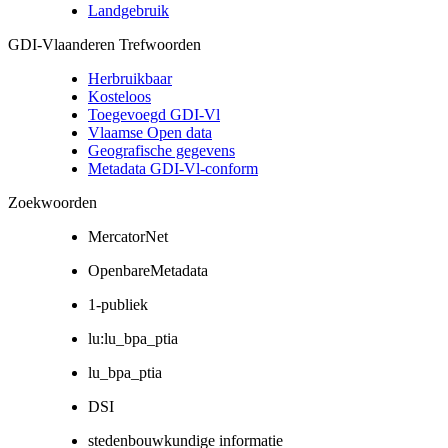
Landgebruik
GDI-Vlaanderen Trefwoorden
Herbruikbaar
Kosteloos
Toegevoegd GDI-Vl
Vlaamse Open data
Geografische gegevens
Metadata GDI-Vl-conform
Zoekwoorden
MercatorNet
OpenbareMetadata
1-publiek
lu:lu_bpa_ptia
lu_bpa_ptia
DSI
stedenbouwkundige informatie