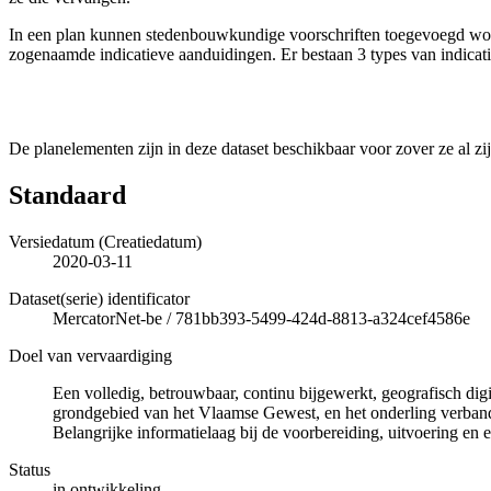
In een plan kunnen stedenbouwkundige voorschriften toegevoegd worde
zogenaamde indicatieve aanduidingen. Er bestaan 3 types van indicat
De planelementen zijn in deze dataset beschikbaar voor zover ze al zi
Standaard
Versiedatum (Creatiedatum)
2020-03-11
Dataset(serie) identificator
MercatorNet-be
/
781bb393-5499-424d-8813-a324cef4586e
Doel van vervaardiging
Een volledig, betrouwbaar, continu bijgewerkt, geografisch di
grondgebied van het Vlaamse Gewest, en het onderling verband 
Belangrijke informatielaag bij de voorbereiding, uitvoering en e
Status
in ontwikkeling