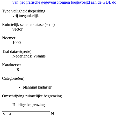
van geografische gegevensbronnen toegevoegd aan de GDI, door
Type veiligheidsbeperking
vrij toegankelijk
Ruimtelijk schema dataset(serie)
vector
Noemer
1000
Taal dataset(serie)
Nederlands; Vlaams
Karakterset
utf8
Categorie(en)
planning kadaster
Omschrijving ruimtelijke begrenzing
Huidige begrenzing
N