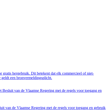
 gratis hergebruik. Dit betekent dat elk commercieel of niet-
 geldt een bronvermeldingsplicht.
et Besluit van de Vlaamse Regering met de regels voor toegang en
luit van de Vlaamse Regering met de regels voor toegang en gebruik