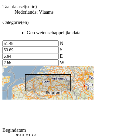
Taal dataset(serie)
Nederlands; Vlaams
Categorie(en)
Geo wetenschappelijke data
N
S
E
W
Begindatum
2013-01-01