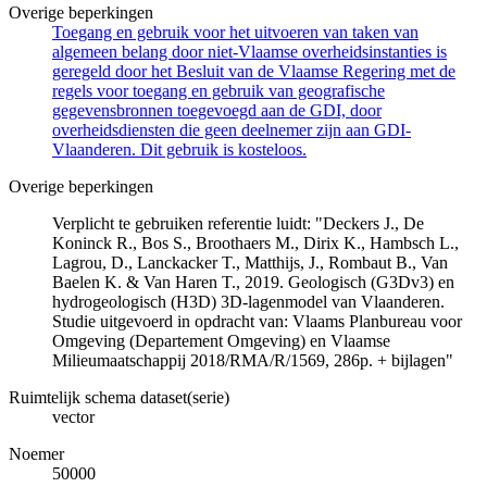
Overige beperkingen
Toegang en gebruik voor het uitvoeren van taken van
algemeen belang door niet-Vlaamse overheidsinstanties is
geregeld door het Besluit van de Vlaamse Regering met de
regels voor toegang en gebruik van geografische
gegevensbronnen toegevoegd aan de GDI, door
overheidsdiensten die geen deelnemer zijn aan GDI-
Vlaanderen. Dit gebruik is kosteloos.
Overige beperkingen
Verplicht te gebruiken referentie luidt: "Deckers J., De
Koninck R., Bos S., Broothaers M., Dirix K., Hambsch L.,
Lagrou, D., Lanckacker T., Matthijs, J., Rombaut B., Van
Baelen K. & Van Haren T., 2019. Geologisch (G3Dv3) en
hydrogeologisch (H3D) 3D-lagenmodel van Vlaanderen.
Studie uitgevoerd in opdracht van: Vlaams Planbureau voor
Omgeving (Departement Omgeving) en Vlaamse
Milieumaatschappij 2018/RMA/R/1569, 286p. + bijlagen"
Ruimtelijk schema dataset(serie)
vector
Noemer
50000