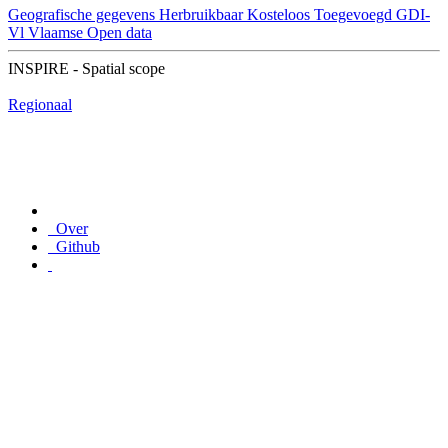
Geografische gegevens
Herbruikbaar
Kosteloos
Toegevoegd GDI-
Vl
Vlaamse Open data
INSPIRE - Spatial scope
Regionaal
Over
Github