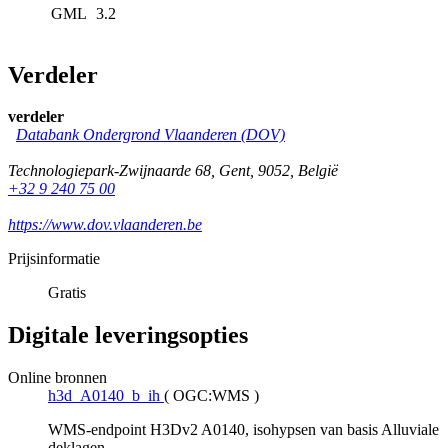
GML
3.2
Verdeler
verdeler
Databank Ondergrond Vlaanderen (DOV)
Technologiepark-Zwijnaarde 68
,
Gent
,
9052
,
België
+32 9 240 75 00
https://www.dov.vlaanderen.be
Prijsinformatie
Gratis
Digitale leveringsopties
Online bronnen
h3d_A0140_b_ih
(
OGC:WMS
)
WMS-endpoint H3Dv2 A0140, isohypsen van basis Alluviale
deklagen