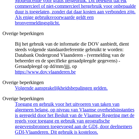
Modellicentie voor gratis hergebruik. Dit betekent dat elk
commercieel of niet-commercieel hergebruik voor onbepaalde
duur is toegelaten, zonder dat daar kosten aan verbonden zijn.
Als enige gebruiksvoorwaarde geldt een
bronvermeldingsplicht.
Overige beperkingen
Bij het gebruik van de informatie die DOV aanbiedt, dient
steeds volgende standaardreferentie gebruikt te worden:
Databank Ondergrond Vlaanderen - (vermelding van de
beheerder en de specifieke geraadpleegde gegevens) -
Geraadpleegd op dd/mm/jjjj, op
https://www.dov.vlaanderen.be
Overige beperkingen
Volgende aansprakelijkheidsbepalingen gelden.
Overige beperkingen
Toegang en gebruik voor het uitvoeren van taken van
algemeen belang, op niveau van Vlaamse overheidsinstanties
is geregeld door het Besluit van de Vlaamse Regering met de
regels voor toegang en gebruik van geografische
gegevensbronnen toegevoegd aan de GDI, door deelnemers
GDI-Vlaanderen. Dit gebruik is kosteloos.