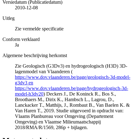
Versiedatum (Publicatiedatum)
2010-12-08
Uitleg
Zie vermelde specificatie
Conform verklaard
Ja
Algemene beschrijving herkomst
Zie Geologisch (G3Dv3) en hydrogeologisch (H3D) 3D-
lagenmodel van Vlaanderen (
https://www.dov.vlaanderen.be/page/geologisch-3d-model-
g3dv3 en
https://www.dov.vlaanderen.be/page/hydrogeologisch-3d-
model-h3dv20
) Deckers J., De Koninck R., Bos S.,
Broothaers M., Dirix K., Hambsch L., Lagrou, D.,
Lanckacker T., Matthijs, J., Rombaut B., Van Baelen K. &
Van Haren T., 2019. Studie uitgevoerd in opdracht van:
Vlaams Planbureau voor Omgeving (Departement
Omgeving) en Vlaamse Milieumaatschappij
2018/RMA/R/1569, 286p + bijlagen.