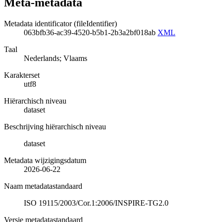
Meta-metadata
Metadata identificator (fileIdentifier)
063bfb36-ac39-4520-b5b1-2b3a2bf018ab
XML
Taal
Nederlands; Vlaams
Karakterset
utf8
Hiërarchisch niveau
dataset
Beschrijving hiërarchisch niveau
dataset
Metadata wijzigingsdatum
2026-06-22
Naam metadatastandaard
ISO 19115/2003/Cor.1:2006/INSPIRE-TG2.0
Versie metadatastandaard