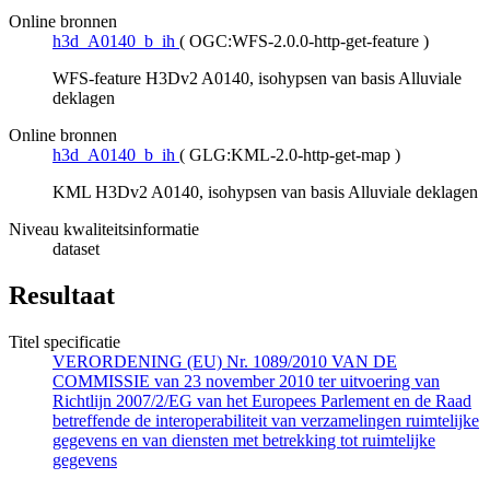
Online bronnen
h3d_A0140_b_ih
(
OGC:WFS-2.0.0-http-get-feature
)
WFS-feature H3Dv2 A0140, isohypsen van basis Alluviale
deklagen
Online bronnen
h3d_A0140_b_ih
(
GLG:KML-2.0-http-get-map
)
KML H3Dv2 A0140, isohypsen van basis Alluviale deklagen
Niveau kwaliteitsinformatie
dataset
Resultaat
Titel specificatie
VERORDENING (EU) Nr. 1089/2010 VAN DE
COMMISSIE van 23 november 2010 ter uitvoering van
Richtlijn 2007/2/EG van het Europees Parlement en de Raad
betreffende de interoperabiliteit van verzamelingen ruimtelijke
gegevens en van diensten met betrekking tot ruimtelijke
gegevens