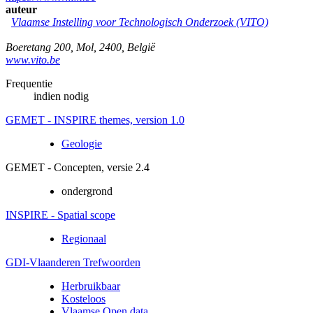
auteur
Vlaamse Instelling voor Technologisch Onderzoek (VITO)
Boeretang 200
,
Mol
,
2400
,
België
www.vito.be
Frequentie
indien nodig
GEMET - INSPIRE themes, version 1.0
Geologie
GEMET - Concepten, versie 2.4
ondergrond
INSPIRE - Spatial scope
Regionaal
GDI-Vlaanderen Trefwoorden
Herbruikbaar
Kosteloos
Vlaamse Open data