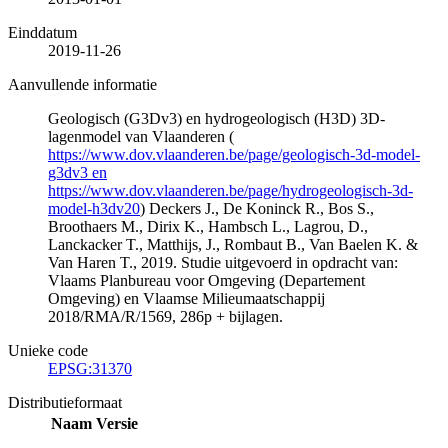
Einddatum
2019-11-26
Aanvullende informatie
Geologisch (G3Dv3) en hydrogeologisch (H3D) 3D-
lagenmodel van Vlaanderen (
https://www.dov.vlaanderen.be/page/geologisch-3d-model-
g3dv3 en
https://www.dov.vlaanderen.be/page/hydrogeologisch-3d-
model-h3dv20
) Deckers J., De Koninck R., Bos S.,
Broothaers M., Dirix K., Hambsch L., Lagrou, D.,
Lanckacker T., Matthijs, J., Rombaut B., Van Baelen K. &
Van Haren T., 2019. Studie uitgevoerd in opdracht van:
Vlaams Planbureau voor Omgeving (Departement
Omgeving) en Vlaamse Milieumaatschappij
2018/RMA/R/1569, 286p + bijlagen.
Unieke code
EPSG:31370
Distributieformaat
Naam
Versie