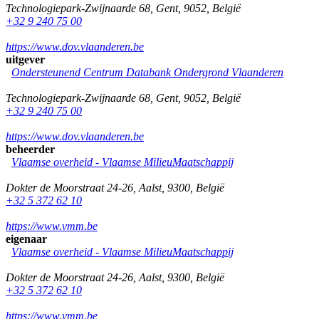
Technologiepark-Zwijnaarde 68
,
Gent
,
9052
,
België
+32 9 240 75 00
https://www.dov.vlaanderen.be
uitgever
Ondersteunend Centrum Databank Ondergrond Vlaanderen
Technologiepark-Zwijnaarde 68
,
Gent
,
9052
,
België
+32 9 240 75 00
https://www.dov.vlaanderen.be
beheerder
Vlaamse overheid - Vlaamse MilieuMaatschappij
Dokter de Moorstraat 24-26
,
Aalst
,
9300
,
België
+32 5 372 62 10
https://www.vmm.be
eigenaar
Vlaamse overheid - Vlaamse MilieuMaatschappij
Dokter de Moorstraat 24-26
,
Aalst
,
9300
,
België
+32 5 372 62 10
https://www.vmm.be