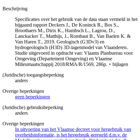
Beschrijving
Specificaties over het gebruik van de data staan vermeld in het
bijgaand rapport Deckers J., De Koninck R., Bos S.,
Broothaers M., Dirix K., Hambsch L., Lagrou, D.,
Lanckacker T., Matthijs, J., Rombaut B., Van Baelen K. &
Van Haren T., 2019. Geologisch (G3Dv3) en
hydrogeologisch (H3D) 3D-lagenmodel van Vlaanderen.
Studie uitgevoerd in opdracht van: Vlaams Planbureau voor
Omgeving (Departement Omgeving) en Vlaamse
Milieumaatschappij 2018/RMA/R/1569, 286p. + bijlagen
(Juridische) toegangsbeperking
anders
Overige beperkingen
geen beperkingen
(Juridische) gebruiksbeperking
anders
Overige beperkingen
In uitvoering van het Vlaamse decreet voor hergebruik van
overheidsinformatie, is het hergebruik geregeld d.m.v. de