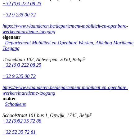
+32 (0)3 222 08 25
+32 9 235 00 72
https://www.vlaanderen.be/departement-mobiliteit-en-openbare-
werken/maritieme-toegang
eigenaar
Departement Mobiliteit en Openbare Werken, Afdeling Maritieme
Toegang
Thonetlaan 102
,
Antwerpen
,
2050
,
België
+32 (0)3 222 08 25
+32 9 235 00 72
https://www.vlaanderen.be/departement-mobiliteit-en-openbare-
werken/maritieme-toegang
maker
Schoukens
Schoolstraat 101 bus 1
,
Opwijk
,
1745
,
België
+32 (0)52 35 72 88
+32 52 35 72 81