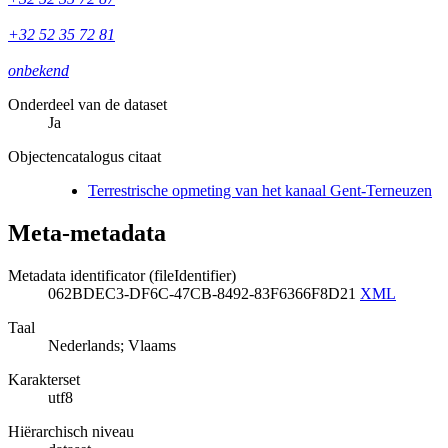
+32 52 35 72 81
onbekend
Onderdeel van de dataset
Ja
Objectencatalogus citaat
Terrestrische opmeting van het kanaal Gent-Terneuzen
Meta-metadata
Metadata identificator (fileIdentifier)
062BDEC3-DF6C-47CB-8492-83F6366F8D21
XML
Taal
Nederlands; Vlaams
Karakterset
utf8
Hiërarchisch niveau