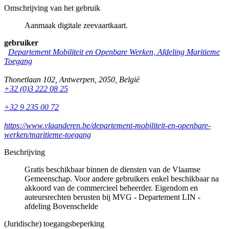
Omschrijving van het gebruik
Aanmaak digitale zeevaartkaart.
gebruiker
Departement Mobiliteit en Openbare Werken, Afdeling Maritieme
Toegang
Thonetlaan 102
,
Antwerpen
,
2050
,
België
+32 (0)3 222 08 25
+32 9 235 00 72
https://www.vlaanderen.be/departement-mobiliteit-en-openbare-
werken/maritieme-toegang
Beschrijving
Gratis beschikbaar binnen de diensten van de Vlaamse
Gemeenschap. Voor andere gebruikers enkel beschikbaar na
akkoord van de commercieel beheerder. Eigendom en
auteursrechten berusten bij MVG - Departement LIN -
afdeling Bovenschelde
(Juridische) toegangsbeperking