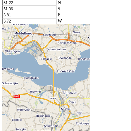
N
S
E
W