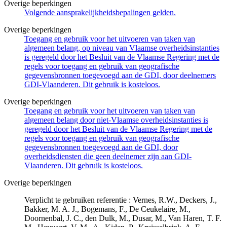
Overige beperkingen
Volgende aansprakelijkheidsbepalingen gelden.
Overige beperkingen
Toegang en gebruik voor het uitvoeren van taken van
algemeen belang, op niveau van Vlaamse overheidsinstanties
is geregeld door het Besluit van de Vlaamse Regering met de
regels voor toegang en gebruik van geografische
gegevensbronnen toegevoegd aan de GDI, door deelnemers
GDI-Vlaanderen. Dit gebruik is kosteloos.
Overige beperkingen
Toegang en gebruik voor het uitvoeren van taken van
algemeen belang door niet-Vlaamse overheidsinstanties is
geregeld door het Besluit van de Vlaamse Regering met de
regels voor toegang en gebruik van geografische
gegevensbronnen toegevoegd aan de GDI, door
overheidsdiensten die geen deelnemer zijn aan GDI-
Vlaanderen. Dit gebruik is kosteloos.
Overige beperkingen
Verplicht te gebruiken referentie : Vernes, R.W., Deckers, J.,
Bakker, M. A. J., Bogemans, F., De Ceukelaire, M.,
Doornenbal, J. C., den Dulk, M., Dusar, M., Van Haren, T. F.