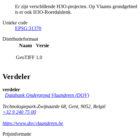
Er zijn verschillende H3O-projecten. Op Vlaams grondgebied
is er ook H3O-Roerdalslenk.
Unieke code
EPSG:31370
Distributieformaat
Naam
Versie
GeoTIFF
1.0
Verdeler
verdeler
Databank Ondergrond Vlaanderen (DOV)
Technologiepark-Zwijnaarde 68
,
Gent
,
9052
,
België
+32 9 240 75 00
https://www.dov.vlaanderen.be
Prijsinformatie