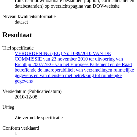
Link naar downloadbare bestanden (rapport, correlatietabel en
databestanden) op overzichtspagina van DOV-website
Niveau kwaliteitsinformatie
dataset
Resultaat
Titel specificatie
VERORDENING (EU) Nr. 1089/2010 VAN DE
COMMISSIE van 23 november 2010 ter uitvoering van
Richtlijn 2007/2/EG van het Europees Parlement en de Raad
betreffende de interoperabiliteit van verzamelingen ruimtelijke
gegevens en van diensten met betrekking tot ruimtelijke
gegevens
Versiedatum (Publicatiedatum)
2010-12-08
Uitleg
Zie vermelde specificatie
Conform verklaard
Ja