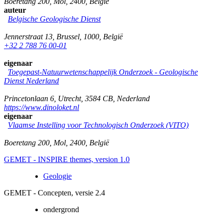
Boeretang 200
,
Mol
,
2400
,
België
auteur
Belgische Geologische Dienst
Jennerstraat 13
,
Brussel
,
1000
,
België
+32 2 788 76 00-01
eigenaar
Toegepast-Natuurwetenschappelijk Onderzoek - Geologische
Dienst Nederland
Princetonlaan 6
,
Utrecht
,
3584 CB
,
Nederland
https://www.dinoloket.nl
eigenaar
Vlaamse Instelling voor Technologisch Onderzoek (VITO)
Boeretang 200
,
Mol
,
2400
,
België
GEMET - INSPIRE themes, version 1.0
Geologie
GEMET - Concepten, versie 2.4
ondergrond