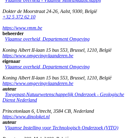
Vlaamse overheid - Vlaamse MilieuMaatschappij
Dokter de Moorstraat 24-26
,
Aalst
,
9300
,
België
+32 5 372 62 10
https://www.vmm.be
beheerder
Vlaamse overheid, Departement Omgeving
Koning Albert II-laan 15 bus 553
,
Brussel
,
1210
,
België
https://www.omgevingvlaanderen.be
eigenaar
Vlaamse overheid, Departement Omgeving
Koning Albert II-laan 15 bus 553
,
Brussel
,
1210
,
België
https://www.omgevingvlaanderen.be
auteur
Toegepast-Natuurwetenschappelijk Onderzoek - Geologische
Dienst Nederland
Princetonlaan 6
,
Utrecht
,
3584 CB
,
Nederland
https://www.dinoloket.nl
auteur
Vlaamse Instelling voor Technologisch Onderzoek (VITO)