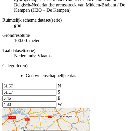
Belgisch-Nederlandse grensstreek van Midden-Brabant / De
Kempen (H3O – De Kempen)
Ruimtelijk schema dataset(serie)
grid
Grondresolutie
100.00 meter
Taal dataset(serie)
Nederlands; Vlaams
Categorie(en)
Geo wetenschappelijke data
N
S
E
W