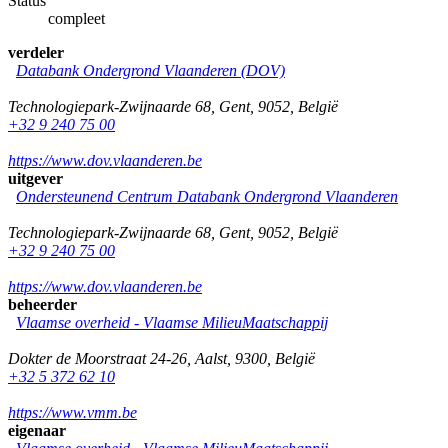
Status
compleet
verdeler
Databank Ondergrond Vlaanderen (DOV)
Technologiepark-Zwijnaarde 68
,
Gent
,
9052
,
België
+32 9 240 75 00
https://www.dov.vlaanderen.be
uitgever
Ondersteunend Centrum Databank Ondergrond Vlaanderen
Technologiepark-Zwijnaarde 68
,
Gent
,
9052
,
België
+32 9 240 75 00
https://www.dov.vlaanderen.be
beheerder
Vlaamse overheid - Vlaamse MilieuMaatschappij
Dokter de Moorstraat 24-26
,
Aalst
,
9300
,
België
+32 5 372 62 10
https://www.vmm.be
eigenaar