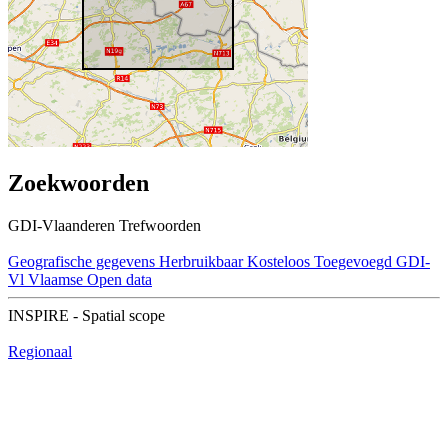
Zoekwoorden
GDI-Vlaanderen Trefwoorden
Geografische gegevens
Herbruikbaar
Kosteloos
Toegevoegd GDI-
Vl
Vlaamse Open data
INSPIRE - Spatial scope
Regionaal