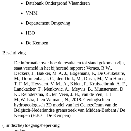
Databank Ondergrond Vlaanderen
VMM
Departement Omgeving
H3O
De Kempen
Beschrijving
De informatie over hoe de resultaten tot stand gekomen zijn,
staat vermeld in het bijhorend rapport : Vernes, R.W.,
Deckers, J., Bakker, M. A. J., Bogemans, F., De Ceukelaire,
M., Doornenbal, J. C., den Dulk, M., Dusar, M., Van Haren,
T. F. M., Heyvaert, V. M., A., Kiden, P., Kruisselbrink, A. F.,
Lanckacker, T., Menkovic, A., Meyvis, B., Munsterman, D.
K., Reindersma, R., ten Veen, J. H., van de Ven, T. J.
M.,Walstra, J. en Witmans, N., 2018. Geologisch en
hydrogeologisch 3D model van het Cenozoïcum van de
Belgisch-Nederlandse grensstreek van Midden-Brabant / De
Kempen (H3O – De Kempen)
(Juridische) toegangsbeperking
anders