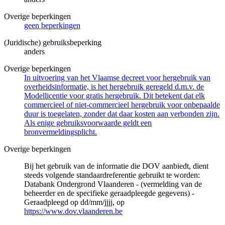
Overige beperkingen
geen beperkingen
(Juridische) gebruiksbeperking
anders
Overige beperkingen
In uitvoering van het Vlaamse decreet voor hergebruik van
overheidsinformatie, is het hergebruik geregeld d.m.v. de
Modellicentie voor gratis hergebruik. Dit betekent dat elk
commercieel of niet-commercieel hergebruik voor onbepaalde
duur is toegelaten, zonder dat daar kosten aan verbonden zijn.
Als enige gebruiksvoorwaarde geldt een
bronvermeldingsplicht.
Overige beperkingen
Bij het gebruik van de informatie die DOV aanbiedt, dient
steeds volgende standaardreferentie gebruikt te worden:
Databank Ondergrond Vlaanderen - (vermelding van de
beheerder en de specifieke geraadpleegde gegevens) -
Geraadpleegd op dd/mm/jjjj, op
https://www.dov.vlaanderen.be