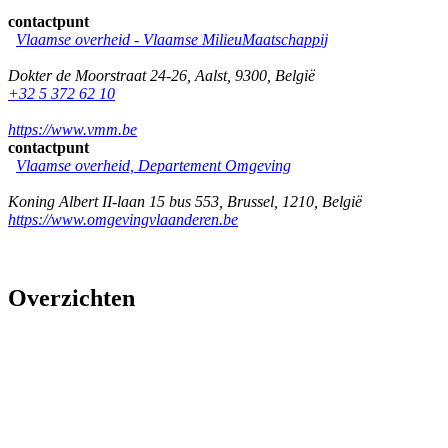
contactpunt
Vlaamse overheid - Vlaamse MilieuMaatschappij
Dokter de Moorstraat 24-26
,
Aalst
,
9300
,
België
+32 5 372 62 10
https://www.vmm.be
contactpunt
Vlaamse overheid, Departement Omgeving
Koning Albert II-laan 15 bus 553
,
Brussel
,
1210
,
België
https://www.omgevingvlaanderen.be
Overzichten