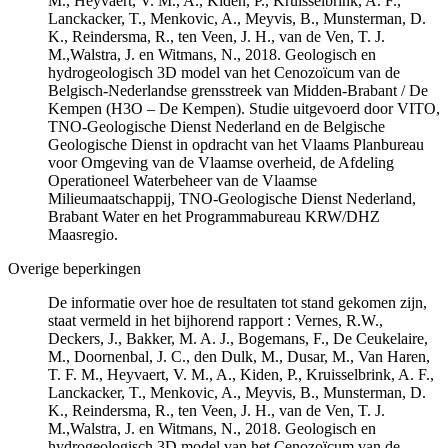
M., Heyvaert, V. M., A., Kiden, P., Kruisselbrink, A. F.,
Lanckacker, T., Menkovic, A., Meyvis, B., Munsterman, D.
K., Reindersma, R., ten Veen, J. H., van de Ven, T. J.
M.,Walstra, J. en Witmans, N., 2018. Geologisch en
hydrogeologisch 3D model van het Cenozoïcum van de
Belgisch-Nederlandse grensstreek van Midden-Brabant / De
Kempen (H3O – De Kempen). Studie uitgevoerd door VITO,
TNO-Geologische Dienst Nederland en de Belgische
Geologische Dienst in opdracht van het Vlaams Planbureau
voor Omgeving van de Vlaamse overheid, de Afdeling
Operationeel Waterbeheer van de Vlaamse
Milieumaatschappij, TNO-Geologische Dienst Nederland,
Brabant Water en het Programmabureau KRW/DHZ
Maasregio.
Overige beperkingen
De informatie over hoe de resultaten tot stand gekomen zijn,
staat vermeld in het bijhorend rapport : Vernes, R.W.,
Deckers, J., Bakker, M. A. J., Bogemans, F., De Ceukelaire,
M., Doornenbal, J. C., den Dulk, M., Dusar, M., Van Haren,
T. F. M., Heyvaert, V. M., A., Kiden, P., Kruisselbrink, A. F.,
Lanckacker, T., Menkovic, A., Meyvis, B., Munsterman, D.
K., Reindersma, R., ten Veen, J. H., van de Ven, T. J.
M.,Walstra, J. en Witmans, N., 2018. Geologisch en
hydrogeologisch 3D model van het Cenozoïcum van de