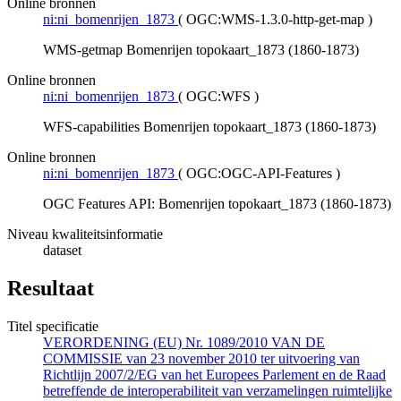
Online bronnen
ni:ni_bomenrijen_1873
(
OGC:WMS-1.3.0-http-get-map
)
WMS-getmap Bomenrijen topokaart_1873 (1860-1873)
Online bronnen
ni:ni_bomenrijen_1873
(
OGC:WFS
)
WFS-capabilities Bomenrijen topokaart_1873 (1860-1873)
Online bronnen
ni:ni_bomenrijen_1873
(
OGC:OGC-API-Features
)
OGC Features API: Bomenrijen topokaart_1873 (1860-1873)
Niveau kwaliteitsinformatie
dataset
Resultaat
Titel specificatie
VERORDENING (EU) Nr. 1089/2010 VAN DE
COMMISSIE van 23 november 2010 ter uitvoering van
Richtlijn 2007/2/EG van het Europees Parlement en de Raad
betreffende de interoperabiliteit van verzamelingen ruimtelijke