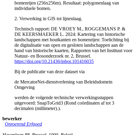
bomenrijen (256x256m). Resultaat: polygonenlaag van
individuele bomen.
2. Verwerking in GIS tot lijnenlaag.
Technisch rapport: DE VROEY M., ROGGEMANS P. &
DE KEERSMAEKER L. 2024: Kartering van historische
landschappen met houtkanten en bomenrijen: Toelichting bij
de digitalisatie van open en gesloten landschappen aan de
hand van historische kaarten, Rapporten van het Instituut voor
Natuur- en Bosonderzoek nr. 2, Brussel.
https://doi.org/10.21436/inbor.101416035
Bij de publicatie van deze dataset via
de MercatorNet-dienstverlening van Beleidsdomein
Omgeving
werden de volgende technische verwerkingsstappen
uitgevoerd: SnapToGrid3 (Rond coördinaten af tot 3
decimalen (millimeter).).
bewerker
Onroerend Erfgoed
Havenlaan 88
,
Brussel
,
1000
,
België