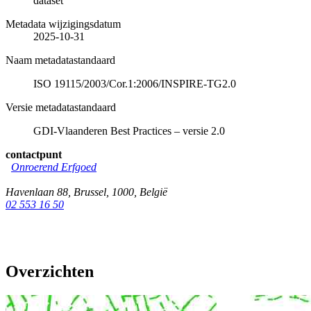
dataset
Metadata wijzigingsdatum
2025-10-31
Naam metadatastandaard
ISO 19115/2003/Cor.1:2006/INSPIRE-TG2.0
Versie metadatastandaard
GDI-Vlaanderen Best Practices – versie 2.0
contactpunt
Onroerend Erfgoed
Havenlaan 88
,
Brussel
,
1000
,
België
02 553 16 50
Overzichten