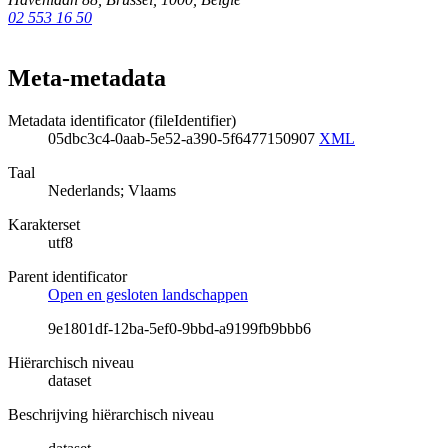
02 553 16 50
Meta-metadata
Metadata identificator (fileIdentifier)
05dbc3c4-0aab-5e52-a390-5f6477150907
XML
Taal
Nederlands; Vlaams
Karakterset
utf8
Parent identificator
Open en gesloten landschappen
9e1801df-12ba-5ef0-9bbd-a9199fb9bbb6
Hiërarchisch niveau
dataset
Beschrijving hiërarchisch niveau