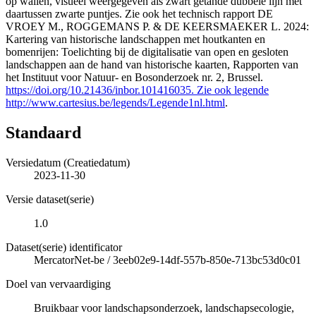
op wallen, visueel weergegeven als zwart getande dubbele lijn met
daartussen zwarte puntjes. Zie ook het technisch rapport DE
VROEY M., ROGGEMANS P. & DE KEERSMAEKER L. 2024:
Kartering van historische landschappen met houtkanten en
bomenrijen: Toelichting bij de digitalisatie van open en gesloten
landschappen aan de hand van historische kaarten, Rapporten van
het Instituut voor Natuur- en Bosonderzoek nr. 2, Brussel.
https://doi.org/10.21436/inbor.101416035. Zie ook legende
http://www.cartesius.be/legends/Legende1nl.html
.
Standaard
Versiedatum (Creatiedatum)
2023-11-30
Versie dataset(serie)
1.0
Dataset(serie) identificator
MercatorNet-be
/
3eeb02e9-14df-557b-850e-713bc53d0c01
Doel van vervaardiging
Bruikbaar voor landschapsonderzoek, landschapsecologie,