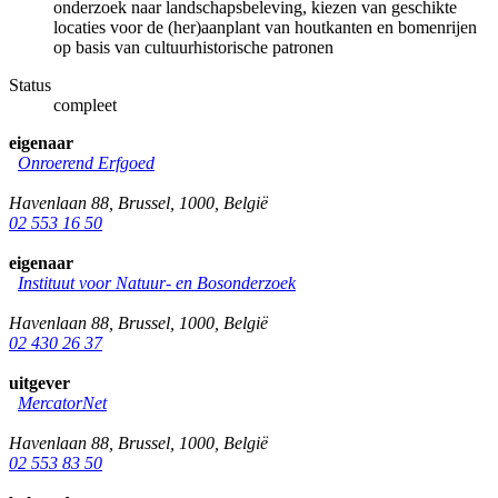
onderzoek naar landschapsbeleving, kiezen van geschikte
locaties voor de (her)aanplant van houtkanten en bomenrijen
op basis van cultuurhistorische patronen
Status
compleet
eigenaar
Onroerend Erfgoed
Havenlaan 88
,
Brussel
,
1000
,
België
02 553 16 50
eigenaar
Instituut voor Natuur- en Bosonderzoek
Havenlaan 88
,
Brussel
,
1000
,
België
02 430 26 37
uitgever
MercatorNet
Havenlaan 88
,
Brussel
,
1000
,
België
02 553 83 50