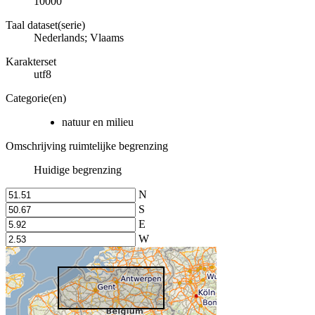
10000
Taal dataset(serie)
Nederlands; Vlaams
Karakterset
utf8
Categorie(en)
natuur en milieu
Omschrijving ruimtelijke begrenzing
Huidige begrenzing
N
S
E
W