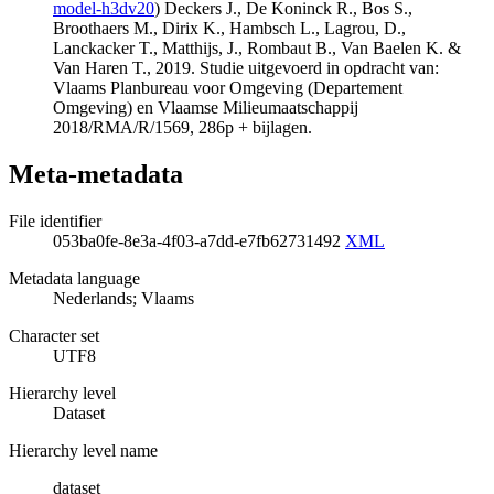
model-h3dv20
) Deckers J., De Koninck R., Bos S.,
Broothaers M., Dirix K., Hambsch L., Lagrou, D.,
Lanckacker T., Matthijs, J., Rombaut B., Van Baelen K. &
Van Haren T., 2019. Studie uitgevoerd in opdracht van:
Vlaams Planbureau voor Omgeving (Departement
Omgeving) en Vlaamse Milieumaatschappij
2018/RMA/R/1569, 286p + bijlagen.
Meta-metadata
File identifier
053ba0fe-8e3a-4f03-a7dd-e7fb62731492
XML
Metadata language
Nederlands; Vlaams
Character set
UTF8
Hierarchy level
Dataset
Hierarchy level name
dataset