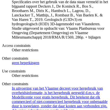
Specificaties over het gebruik van de data staan vermeld in het
bijgaand rapport Deckers J., De Koninck R., Bos S.,
Broothaers M., Dirix K., Hambsch L., Lagrou, D.,
Lanckacker T., Matthijs, J., Rombaut B., Van Baelen K. &
Van Haren T., 2019. Geologisch (G3Dv3) en
hydrogeologisch (H3D) 3D-lagenmodel van Vlaanderen.
Studie uitgevoerd in opdracht van: Vlaams Planbureau voor
Omgeving (Departement Omgeving) en Vlaamse
Milieumaatschappij 2018/RMA/R/1569, 286p. + bijlagen
Access constraints
Other restrictions
Other constraints
geen beperkingen
Use constraints
Other restrictions
Other constraints
In uitvoering van het Vlaamse decreet voor hergebruik van
overheidsinformatie, is het hergebruik geregeld d.m.v. de
Modellicentie voor gratis hergebruik. Dit betekent dat elk
commercieel of niet-commercieel hergebruik voor onbepaalde
duur is toegelaten, zonder dat daar kosten aan verbonden zijn.