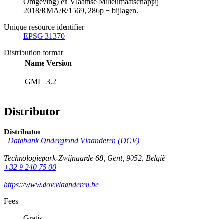
Omgeving) en Vlaamse Milieumaatschappij
2018/RMA/R/1569, 286p + bijlagen.
Unique resource identifier
EPSG:31370
Distribution format
Name
Version
GML
3.2
Distributor
Distributor
Databank Ondergrond Vlaanderen (DOV)
Technologiepark-Zwijnaarde 68
,
Gent
,
9052
,
België
+32 9 240 75 00
https://www.dov.vlaanderen.be
Fees
Gratis