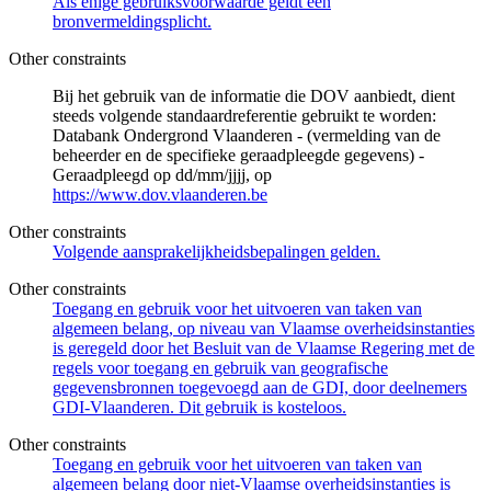
Als enige gebruiksvoorwaarde geldt een
bronvermeldingsplicht.
Other constraints
Bij het gebruik van de informatie die DOV aanbiedt, dient
steeds volgende standaardreferentie gebruikt te worden:
Databank Ondergrond Vlaanderen - (vermelding van de
beheerder en de specifieke geraadpleegde gegevens) -
Geraadpleegd op dd/mm/jjjj, op
https://www.dov.vlaanderen.be
Other constraints
Volgende aansprakelijkheidsbepalingen gelden.
Other constraints
Toegang en gebruik voor het uitvoeren van taken van
algemeen belang, op niveau van Vlaamse overheidsinstanties
is geregeld door het Besluit van de Vlaamse Regering met de
regels voor toegang en gebruik van geografische
gegevensbronnen toegevoegd aan de GDI, door deelnemers
GDI-Vlaanderen. Dit gebruik is kosteloos.
Other constraints
Toegang en gebruik voor het uitvoeren van taken van
algemeen belang door niet-Vlaamse overheidsinstanties is