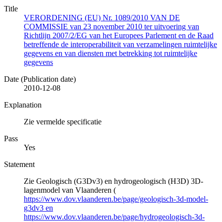
Title
VERORDENING (EU) Nr. 1089/2010 VAN DE
COMMISSIE van 23 november 2010 ter uitvoering van
Richtlijn 2007/2/EG van het Europees Parlement en de Raad
betreffende de interoperabiliteit van verzamelingen ruimtelijke
gegevens en van diensten met betrekking tot ruimtelijke
gegevens
Date (Publication date)
2010-12-08
Explanation
Zie vermelde specificatie
Pass
Yes
Statement
Zie Geologisch (G3Dv3) en hydrogeologisch (H3D) 3D-
lagenmodel van Vlaanderen (
https://www.dov.vlaanderen.be/page/geologisch-3d-model-
g3dv3 en
https://www.dov.vlaanderen.be/page/hydrogeologisch-3d-