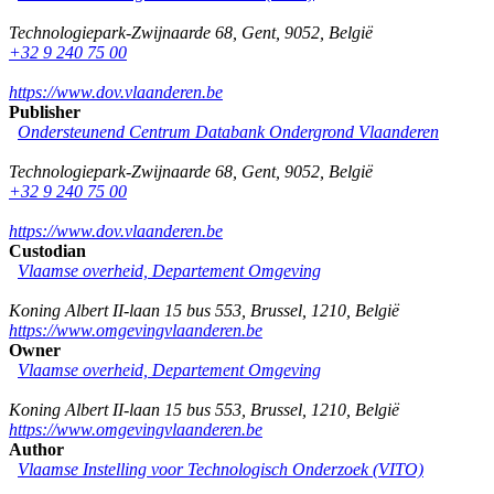
Technologiepark-Zwijnaarde 68
,
Gent
,
9052
,
België
+32 9 240 75 00
https://www.dov.vlaanderen.be
Publisher
Ondersteunend Centrum Databank Ondergrond Vlaanderen
Technologiepark-Zwijnaarde 68
,
Gent
,
9052
,
België
+32 9 240 75 00
https://www.dov.vlaanderen.be
Custodian
Vlaamse overheid, Departement Omgeving
Koning Albert II-laan 15 bus 553
,
Brussel
,
1210
,
België
https://www.omgevingvlaanderen.be
Owner
Vlaamse overheid, Departement Omgeving
Koning Albert II-laan 15 bus 553
,
Brussel
,
1210
,
België
https://www.omgevingvlaanderen.be
Author
Vlaamse Instelling voor Technologisch Onderzoek (VITO)