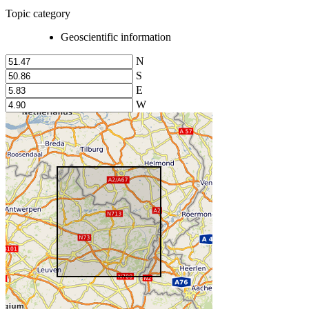
Topic category
Geoscientific information
N
S
E
W