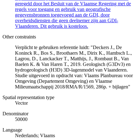
geregeld door het Besluit van de Vlaamse Regering met de
regels voor toegang en gebruik van geografische
gegevensbronnen toegevoegd aan de GDI, door
overheidsdiensten die geen deelnemer zijn aan GDI-
Vlaanderen. Dit gebruik is kosteloos.
Other constraints
Verplicht te gebruiken referentie luidt: "Deckers J., De
Koninck R., Bos S., Broothaers M., Dirix K., Hambsch L.,
Lagrou, D., Lanckacker T., Matthijs, J., Rombaut B., Van
Baelen K. & Van Haren T., 2019. Geologisch (G3Dv3) en
hydrogeologisch (H3D) 3D-lagenmodel van Vlaanderen.
Studie uitgevoerd in opdracht van: Vlaams Planbureau voor
Omgeving (Departement Omgeving) en Vlaamse
Milieumaatschappij 2018/RMA/R/1569, 286p. + bijlagen"
Spatial representation type
Vector
Denominator
50000
Language
Nederlands; Vlaams