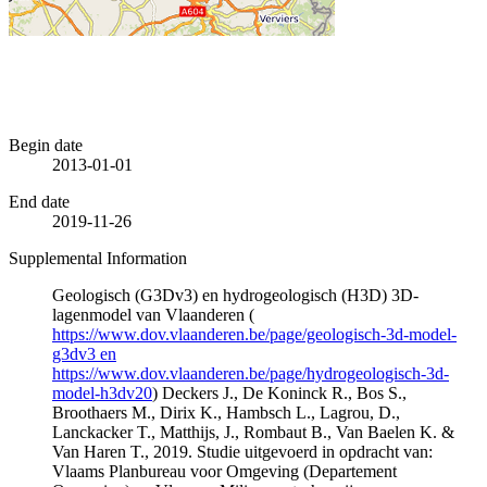
Begin date
2013-01-01
End date
2019-11-26
Supplemental Information
Geologisch (G3Dv3) en hydrogeologisch (H3D) 3D-
lagenmodel van Vlaanderen (
https://www.dov.vlaanderen.be/page/geologisch-3d-model-
g3dv3 en
https://www.dov.vlaanderen.be/page/hydrogeologisch-3d-
model-h3dv20
) Deckers J., De Koninck R., Bos S.,
Broothaers M., Dirix K., Hambsch L., Lagrou, D.,
Lanckacker T., Matthijs, J., Rombaut B., Van Baelen K. &
Van Haren T., 2019. Studie uitgevoerd in opdracht van:
Vlaams Planbureau voor Omgeving (Departement