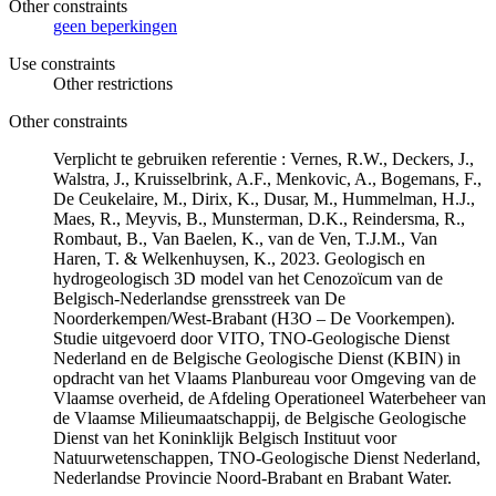
Other constraints
geen beperkingen
Use constraints
Other restrictions
Other constraints
Verplicht te gebruiken referentie : Vernes, R.W., Deckers, J.,
Walstra, J., Kruisselbrink, A.F., Menkovic, A., Bogemans, F.,
De Ceukelaire, M., Dirix, K., Dusar, M., Hummelman, H.J.,
Maes, R., Meyvis, B., Munsterman, D.K., Reindersma, R.,
Rombaut, B., Van Baelen, K., van de Ven, T.J.M., Van
Haren, T. & Welkenhuysen, K., 2023. Geologisch en
hydrogeologisch 3D model van het Cenozoïcum van de
Belgisch-Nederlandse grensstreek van De
Noorderkempen/West-Brabant (H3O – De Voorkempen).
Studie uitgevoerd door VITO, TNO-Geologische Dienst
Nederland en de Belgische Geologische Dienst (KBIN) in
opdracht van het Vlaams Planbureau voor Omgeving van de
Vlaamse overheid, de Afdeling Operationeel Waterbeheer van
de Vlaamse Milieumaatschappij, de Belgische Geologische
Dienst van het Koninklijk Belgisch Instituut voor
Natuurwetenschappen, TNO-Geologische Dienst Nederland,
Nederlandse Provincie Noord-Brabant en Brabant Water.