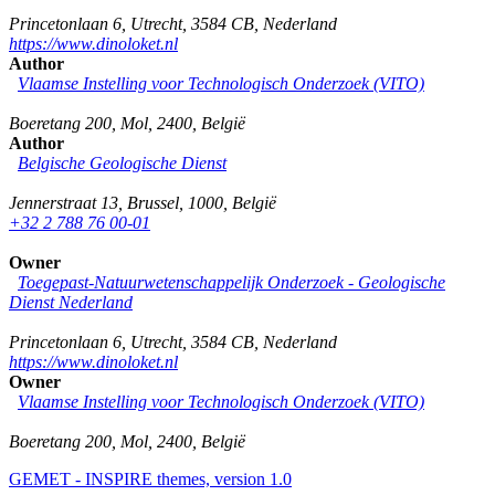
Princetonlaan 6
,
Utrecht
,
3584 CB
,
Nederland
https://www.dinoloket.nl
Author
Vlaamse Instelling voor Technologisch Onderzoek (VITO)
Boeretang 200
,
Mol
,
2400
,
België
Author
Belgische Geologische Dienst
Jennerstraat 13
,
Brussel
,
1000
,
België
+32 2 788 76 00-01
Owner
Toegepast-Natuurwetenschappelijk Onderzoek - Geologische
Dienst Nederland
Princetonlaan 6
,
Utrecht
,
3584 CB
,
Nederland
https://www.dinoloket.nl
Owner
Vlaamse Instelling voor Technologisch Onderzoek (VITO)
Boeretang 200
,
Mol
,
2400
,
België
GEMET - INSPIRE themes, version 1.0