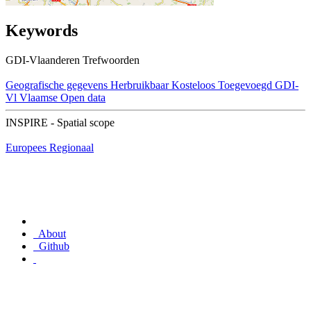
Keywords
GDI-Vlaanderen Trefwoorden
Geografische gegevens
Herbruikbaar
Kosteloos
Toegevoegd GDI-
Vl
Vlaamse Open data
INSPIRE - Spatial scope
Europees
Regionaal
About
Github