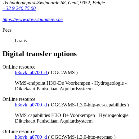
Technologiepark-Zwijnaarde 68
,
Gent
,
9052
,
België
+32 9 240 75 00
https://www.dov.vlaanderen.be
Fees
Gratis
Digital transfer options
OnLine resource
h3ovk_a0700_d
(
OGC:WMS
)
WMS-endpoint H3O-De Voorkempen - Hydrogeologie -
Diktekaart Paniseliaan Aquitardsysteem
OnLine resource
h3ovk_a0700_d
(
OGC:WMS-1.3.0-http-get-capabilities
)
WMS-capabilities H3O-De Voorkempen - Hydrogeologie -
Diktekaart Paniseliaan Aquitardsysteem
OnLine resource
h3ovk_a0700_d
(
OGC:WMS-1.3.0-http-get-map
)