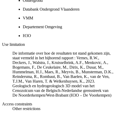
Ondergrond
Databank Ondergrond Vlaanderen
VMM
Departement Omgeving
H3O
Use limitation
De informatie over hoe de resultaten tot stand gekomen zijn,
staat vermeld in het bijhorend rapport : Vernes, R.W.,
Deckers, J., Walstra, J., Kruisselbrink, A.F., Menkovic, A.,
Bogemans, F., De Ceukelaire, M., Dirix, K., Dusar, M.,
Hummelman, H.J., Maes, R., Meyvis, B., Munsterman, D.K.,
Reindersma, R., Rombaut, B., Van Baelen, K., van de Ven,
T.J.M., Van Haren, T. & Welkenhuysen, K., 2023.
Geologisch en hydrogeologisch 3D model van het
Cenozoïcum van de Belgisch-Nederlandse grensstreek van
De Noorderkempen/West-Brabant (H3O – De Voorkempen)
Access constraints
Other restrictions