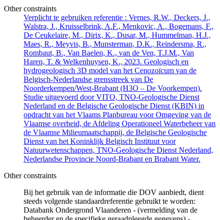
Other constraints
Verplicht te gebruiken referentie : Vernes, R.W., Deckers, J.,
Walstra, J., Kruisselbrink, A.F., Menkovic, A., Bogemans, F.,
De Ceukelaire, M., Dirix, K., Dusar, M., Hummelman, H.J.,
Maes, R., Meyvis, B., Munsterman, D.K., Reindersma, R.,
Rombaut, B., Van Baelen, K., van de Ven, T.J.M., Van
Haren, T. & Welkenhuysen, K., 2023. Geologisch en
hydrogeologisch 3D model van het Cenozoïcum van de
Belgisch-Nederlandse grensstreek van De
Noorderkempen/West-Brabant (H3O – De Voorkempen).
Studie uitgevoerd door VITO, TNO-Geologische Dienst
Nederland en de Belgische Geologische Dienst (KBIN) in
opdracht van het Vlaams Planbureau voor Omgeving van de
Vlaamse overheid, de Afdeling Operationeel Waterbeheer van
de Vlaamse Milieumaatschappij, de Belgische Geologische
Dienst van het Koninklijk Belgisch Instituut voor
Natuurwetenschappen, TNO-Geologische Dienst Nederland,
Nederlandse Provincie Noord-Brabant en Brabant Water.
Other constraints
Bij het gebruik van de informatie die DOV aanbiedt, dient
steeds volgende standaardreferentie gebruikt te worden:
Databank Ondergrond Vlaanderen - (vermelding van de
beheerder en de specifieke geraadpleegde gegevens) -