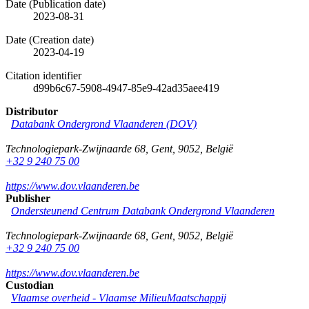
Date (Publication date)
2023-08-31
Date (Creation date)
2023-04-19
Citation identifier
d99b6c67-5908-4947-85e9-42ad35aee419
Distributor
Databank Ondergrond Vlaanderen (DOV)
Technologiepark-Zwijnaarde 68
,
Gent
,
9052
,
België
+32 9 240 75 00
https://www.dov.vlaanderen.be
Publisher
Ondersteunend Centrum Databank Ondergrond Vlaanderen
Technologiepark-Zwijnaarde 68
,
Gent
,
9052
,
België
+32 9 240 75 00
https://www.dov.vlaanderen.be
Custodian
Vlaamse overheid - Vlaamse MilieuMaatschappij