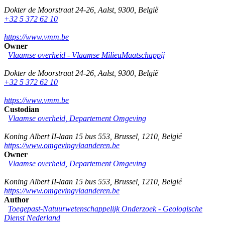
Dokter de Moorstraat 24-26
,
Aalst
,
9300
,
België
+32 5 372 62 10
https://www.vmm.be
Owner
Vlaamse overheid - Vlaamse MilieuMaatschappij
Dokter de Moorstraat 24-26
,
Aalst
,
9300
,
België
+32 5 372 62 10
https://www.vmm.be
Custodian
Vlaamse overheid, Departement Omgeving
Koning Albert II-laan 15 bus 553
,
Brussel
,
1210
,
België
https://www.omgevingvlaanderen.be
Owner
Vlaamse overheid, Departement Omgeving
Koning Albert II-laan 15 bus 553
,
Brussel
,
1210
,
België
https://www.omgevingvlaanderen.be
Author
Toegepast-Natuurwetenschappelijk Onderzoek - Geologische
Dienst Nederland