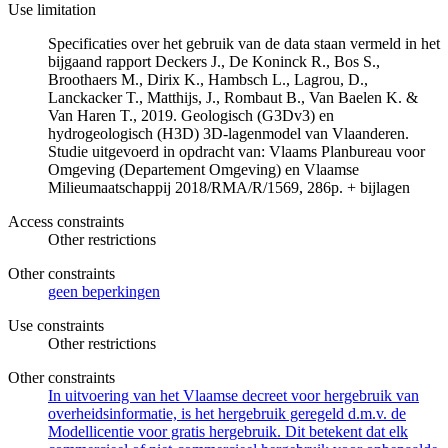
Use limitation
Specificaties over het gebruik van de data staan vermeld in het
bijgaand rapport Deckers J., De Koninck R., Bos S.,
Broothaers M., Dirix K., Hambsch L., Lagrou, D.,
Lanckacker T., Matthijs, J., Rombaut B., Van Baelen K. &
Van Haren T., 2019. Geologisch (G3Dv3) en
hydrogeologisch (H3D) 3D-lagenmodel van Vlaanderen.
Studie uitgevoerd in opdracht van: Vlaams Planbureau voor
Omgeving (Departement Omgeving) en Vlaamse
Milieumaatschappij 2018/RMA/R/1569, 286p. + bijlagen
Access constraints
Other restrictions
Other constraints
geen beperkingen
Use constraints
Other restrictions
Other constraints
In uitvoering van het Vlaamse decreet voor hergebruik van
overheidsinformatie, is het hergebruik geregeld d.m.v. de
Modellicentie voor gratis hergebruik. Dit betekent dat elk