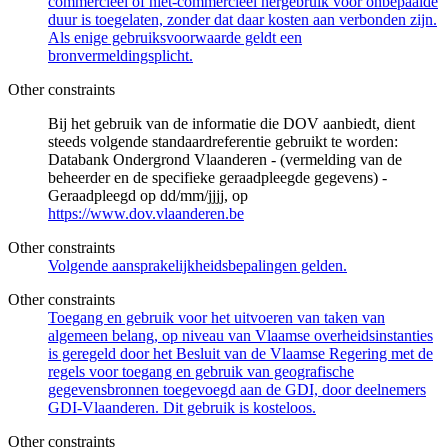
commercieel of niet-commercieel hergebruik voor onbepaalde
duur is toegelaten, zonder dat daar kosten aan verbonden zijn.
Als enige gebruiksvoorwaarde geldt een
bronvermeldingsplicht.
Other constraints
Bij het gebruik van de informatie die DOV aanbiedt, dient
steeds volgende standaardreferentie gebruikt te worden:
Databank Ondergrond Vlaanderen - (vermelding van de
beheerder en de specifieke geraadpleegde gegevens) -
Geraadpleegd op dd/mm/jjjj, op
https://www.dov.vlaanderen.be
Other constraints
Volgende aansprakelijkheidsbepalingen gelden.
Other constraints
Toegang en gebruik voor het uitvoeren van taken van
algemeen belang, op niveau van Vlaamse overheidsinstanties
is geregeld door het Besluit van de Vlaamse Regering met de
regels voor toegang en gebruik van geografische
gegevensbronnen toegevoegd aan de GDI, door deelnemers
GDI-Vlaanderen. Dit gebruik is kosteloos.
Other constraints