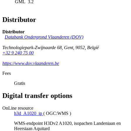
GML
3.2
Distributor
Distributor
Databank Ondergrond Vlaanderen (DOV)
Technologiepark-Zwijnaarde 68
,
Gent
,
9052
,
België
+32 9 240 75 00
https://www.dov.vlaanderen.be
Fees
Gratis
Digital transfer options
OnLine resource
h3d_A1020_ip
(
OGC:WMS
)
WMS-endpoint H3Dv2 A1020, isopachen Landeniaan en
Heersiaan Aquitard