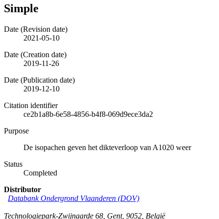
Simple
Date (Revision date)
2021-05-10
Date (Creation date)
2019-11-26
Date (Publication date)
2019-12-10
Citation identifier
ce2b1a8b-6e58-4856-b4f8-069d9ece3da2
Purpose
De isopachen geven het dikteverloop van A1020 weer
Status
Completed
Distributor
Databank Ondergrond Vlaanderen (DOV)
Technologiepark-Zwijnaarde 68
,
Gent
,
9052
,
België