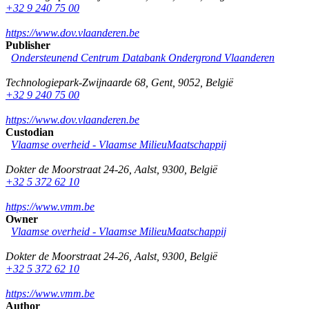
+32 9 240 75 00
https://www.dov.vlaanderen.be
Publisher
Ondersteunend Centrum Databank Ondergrond Vlaanderen
Technologiepark-Zwijnaarde 68
,
Gent
,
9052
,
België
+32 9 240 75 00
https://www.dov.vlaanderen.be
Custodian
Vlaamse overheid - Vlaamse MilieuMaatschappij
Dokter de Moorstraat 24-26
,
Aalst
,
9300
,
België
+32 5 372 62 10
https://www.vmm.be
Owner
Vlaamse overheid - Vlaamse MilieuMaatschappij
Dokter de Moorstraat 24-26
,
Aalst
,
9300
,
België
+32 5 372 62 10
https://www.vmm.be
Author