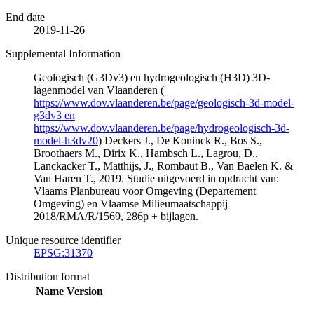
End date
2019-11-26
Supplemental Information
Geologisch (G3Dv3) en hydrogeologisch (H3D) 3D-
lagenmodel van Vlaanderen (
https://www.dov.vlaanderen.be/page/geologisch-3d-model-
g3dv3 en
https://www.dov.vlaanderen.be/page/hydrogeologisch-3d-
model-h3dv20
) Deckers J., De Koninck R., Bos S.,
Broothaers M., Dirix K., Hambsch L., Lagrou, D.,
Lanckacker T., Matthijs, J., Rombaut B., Van Baelen K. &
Van Haren T., 2019. Studie uitgevoerd in opdracht van:
Vlaams Planbureau voor Omgeving (Departement
Omgeving) en Vlaamse Milieumaatschappij
2018/RMA/R/1569, 286p + bijlagen.
Unique resource identifier
EPSG:31370
Distribution format
Name
Version