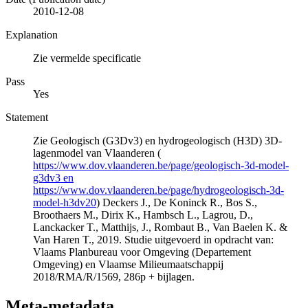
2010-12-08
Explanation
Zie vermelde specificatie
Pass
Yes
Statement
Zie Geologisch (G3Dv3) en hydrogeologisch (H3D) 3D-
lagenmodel van Vlaanderen (
https://www.dov.vlaanderen.be/page/geologisch-3d-model-
g3dv3 en
https://www.dov.vlaanderen.be/page/hydrogeologisch-3d-
model-h3dv20
) Deckers J., De Koninck R., Bos S.,
Broothaers M., Dirix K., Hambsch L., Lagrou, D.,
Lanckacker T., Matthijs, J., Rombaut B., Van Baelen K. &
Van Haren T., 2019. Studie uitgevoerd in opdracht van:
Vlaams Planbureau voor Omgeving (Departement
Omgeving) en Vlaamse Milieumaatschappij
2018/RMA/R/1569, 286p + bijlagen.
Meta-metadata