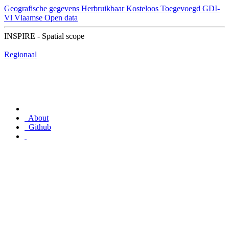
Geografische gegevens
Herbruikbaar
Kosteloos
Toegevoegd GDI-
Vl
Vlaamse Open data
INSPIRE - Spatial scope
Regionaal
About
Github