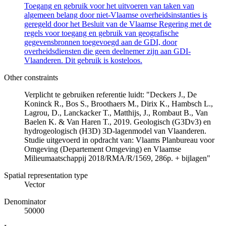
Toegang en gebruik voor het uitvoeren van taken van
algemeen belang door niet-Vlaamse overheidsinstanties is
geregeld door het Besluit van de Vlaamse Regering met de
regels voor toegang en gebruik van geografische
gegevensbronnen toegevoegd aan de GDI, door
overheidsdiensten die geen deelnemer zijn aan GDI-
Vlaanderen. Dit gebruik is kosteloos.
Other constraints
Verplicht te gebruiken referentie luidt: "Deckers J., De
Koninck R., Bos S., Broothaers M., Dirix K., Hambsch L.,
Lagrou, D., Lanckacker T., Matthijs, J., Rombaut B., Van
Baelen K. & Van Haren T., 2019. Geologisch (G3Dv3) en
hydrogeologisch (H3D) 3D-lagenmodel van Vlaanderen.
Studie uitgevoerd in opdracht van: Vlaams Planbureau voor
Omgeving (Departement Omgeving) en Vlaamse
Milieumaatschappij 2018/RMA/R/1569, 286p. + bijlagen"
Spatial representation type
Vector
Denominator
50000