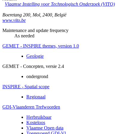
Vlaamse Instelling voor Technologisch Onderzoek (VITO)
Boeretang 200
,
Mol
,
2400
,
België
www.vito.be
Maintenance and update frequency
As needed
GEMET - INSPIRE themes, version 1.0
Geologie
GEMET - Concepten, versie 2.4
ondergrond
INSPIRE - Spatial scope
Regionaal
GDI-Vlaanderen Trefwoorden
Herbruikbaar
Kosteloos
Vlaamse Open data
Toegevoegd GDI-Vl