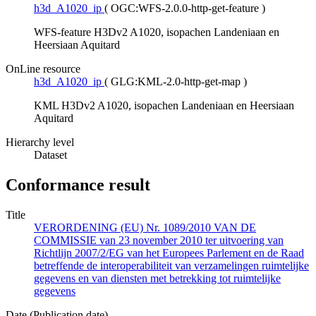
h3d_A1020_ip
(
OGC:WFS-2.0.0-http-get-feature
)
WFS-feature H3Dv2 A1020, isopachen Landeniaan en
Heersiaan Aquitard
OnLine resource
h3d_A1020_ip
(
GLG:KML-2.0-http-get-map
)
KML H3Dv2 A1020, isopachen Landeniaan en Heersiaan
Aquitard
Hierarchy level
Dataset
Conformance result
Title
VERORDENING (EU) Nr. 1089/2010 VAN DE
COMMISSIE van 23 november 2010 ter uitvoering van
Richtlijn 2007/2/EG van het Europees Parlement en de Raad
betreffende de interoperabiliteit van verzamelingen ruimtelijke
gegevens en van diensten met betrekking tot ruimtelijke
gegevens
Date (Publication date)