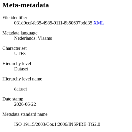
Meta-metadata
File identifier
031d9ccf-fe35-4985-9111-8b50697bdd35
XML
Metadata language
Nederlands; Vlaams
Character set
UTF8
Hierarchy level
Dataset
Hierarchy level name
dataset
Date stamp
2026-06-22
Metadata standard name
ISO 19115/2003/Cor.1:2006/INSPIRE-TG2.0