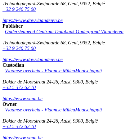
Technologiepark-Zwijnaarde 68
,
Gent
,
9052
,
België
+32 9 240 75 00
https://www.dov.vlaanderen.be
Publisher
Ondersteunend Centrum Databank Ondergrond Vlaanderen
Technologiepark-Zwijnaarde 68
,
Gent
,
9052
,
België
+32 9 240 75 00
https://www.dov.vlaanderen.be
Custodian
Vlaamse overheid - Vlaamse MilieuMaatschappij
Dokter de Moorstraat 24-26
,
Aalst
,
9300
,
België
+32 5 372 62 10
https://www.vmm.be
Owner
Vlaamse overheid - Vlaamse MilieuMaatschappij
Dokter de Moorstraat 24-26
,
Aalst
,
9300
,
België
+32 5 372 62 10
https://www.vmm.be