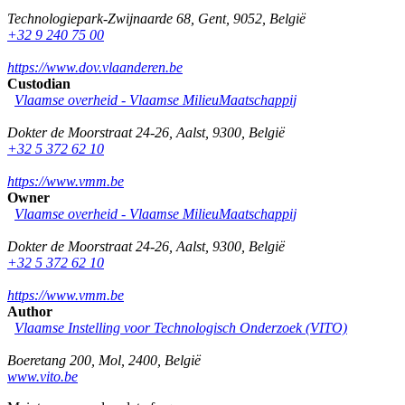
Technologiepark-Zwijnaarde 68
,
Gent
,
9052
,
België
+32 9 240 75 00
https://www.dov.vlaanderen.be
Custodian
Vlaamse overheid - Vlaamse MilieuMaatschappij
Dokter de Moorstraat 24-26
,
Aalst
,
9300
,
België
+32 5 372 62 10
https://www.vmm.be
Owner
Vlaamse overheid - Vlaamse MilieuMaatschappij
Dokter de Moorstraat 24-26
,
Aalst
,
9300
,
België
+32 5 372 62 10
https://www.vmm.be
Author
Vlaamse Instelling voor Technologisch Onderzoek (VITO)
Boeretang 200
,
Mol
,
2400
,
België
www.vito.be