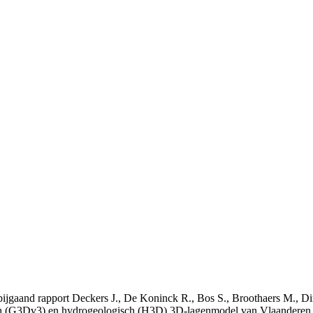
t bijgaand rapport Deckers J., De Koninck R., Bos S., Broothaers M., Di
 (G3Dv3) en hydrogeologisch (H3D) 3D-lagenmodel van Vlaanderen. S