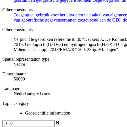
gebruik van geografische gegevensbronnen toegevoegd aan de 
Other constraints
Toegang en gebruik voor het uitvoeren van taken van algemeen 
van geografische gegevensbronnen toegevoegd aan de GDI, door
Other constraints
Verplicht te gebruiken referentie luidt: "Deckers J., De Koni
2019. Geologisch (G3Dv3) en hydrogeologisch (H3D) 3D-lage
Milieumaatschappij 2018/RMA/R/1569, 286p. + bijlagen"
Spatial representation type
Vector
Denominator
50000
Language
Nederlands; Vlaams
Topic category
Geoscientific information
N