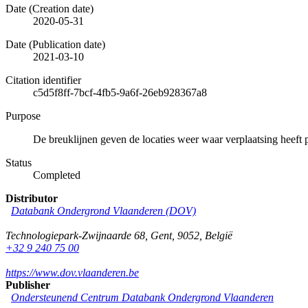
Date (Creation date)
2020-05-31
Date (Publication date)
2021-03-10
Citation identifier
c5d5f8ff-7bcf-4fb5-9a6f-26eb928367a8
Purpose
De breuklijnen geven de locaties weer waar verplaatsing heeft 
Status
Completed
Distributor
Databank Ondergrond Vlaanderen (DOV)
Technologiepark-Zwijnaarde 68
,
Gent
,
9052
,
België
+32 9 240 75 00
https://www.dov.vlaanderen.be
Publisher
Ondersteunend Centrum Databank Ondergrond Vlaanderen