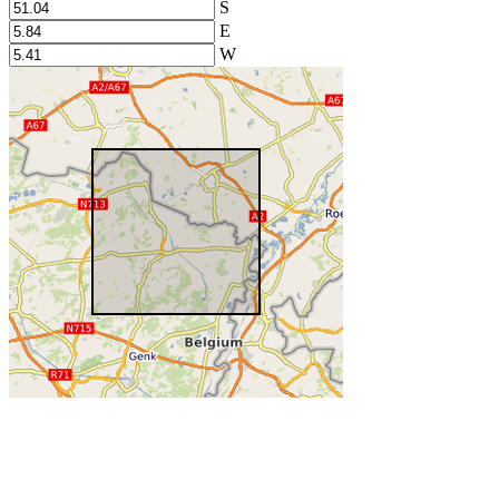
S
E
W