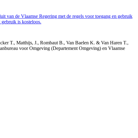
luit van de Vlaamse Regering met de regels voor toegang en gebruik
gebruik is kosteloos.
acker T., Matthijs, J., Rombaut B., Van Baelen K. & Van Haren T.,
 Planbureau voor Omgeving (Departement Omgeving) en Vlaamse