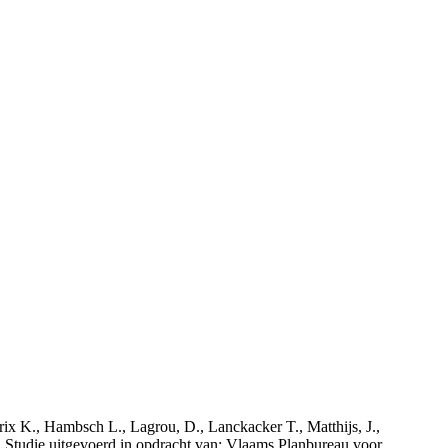
rix K., Hambsch L., Lagrou, D., Lanckacker T., Matthijs, J.,
tudie uitgevoerd in opdracht van: Vlaams Planbureau voor