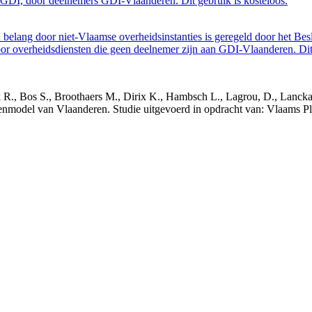
GDI, door deelnemers GDI-Vlaanderen. Dit gebruik is kosteloos.
belang door niet-Vlaamse overheidsinstanties is geregeld door het Bes
 overheidsdiensten die geen deelnemer zijn aan GDI-Vlaanderen. Dit 
nck R., Bos S., Broothaers M., Dirix K., Hambsch L., Lagrou, D., Lanck
nmodel van Vlaanderen. Studie uitgevoerd in opdracht van: Vlaams