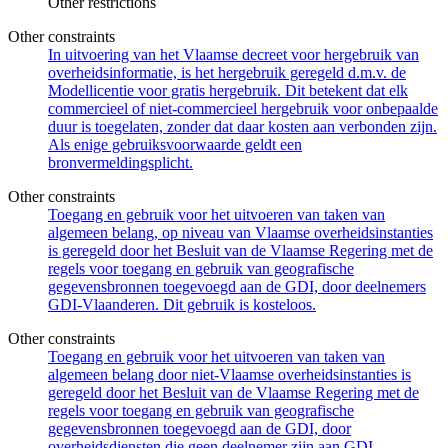
Other restrictions
Other constraints
In uitvoering van het Vlaamse decreet voor hergebruik van
overheidsinformatie, is het hergebruik geregeld d.m.v. de
Modellicentie voor gratis hergebruik. Dit betekent dat elk
commercieel of niet-commercieel hergebruik voor onbepaalde
duur is toegelaten, zonder dat daar kosten aan verbonden zijn.
Als enige gebruiksvoorwaarde geldt een
bronvermeldingsplicht.
Other constraints
Toegang en gebruik voor het uitvoeren van taken van
algemeen belang, op niveau van Vlaamse overheidsinstanties
is geregeld door het Besluit van de Vlaamse Regering met de
regels voor toegang en gebruik van geografische
gegevensbronnen toegevoegd aan de GDI, door deelnemers
GDI-Vlaanderen. Dit gebruik is kosteloos.
Other constraints
Toegang en gebruik voor het uitvoeren van taken van
algemeen belang door niet-Vlaamse overheidsinstanties is
geregeld door het Besluit van de Vlaamse Regering met de
regels voor toegang en gebruik van geografische
gegevensbronnen toegevoegd aan de GDI, door
overheidsdiensten die geen deelnemer zijn aan GDI-