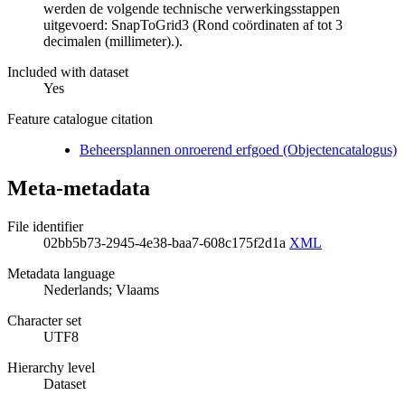
werden de volgende technische verwerkingsstappen
uitgevoerd: SnapToGrid3 (Rond coördinaten af tot 3
decimalen (millimeter).).
Included with dataset
Yes
Feature catalogue citation
Beheersplannen onroerend erfgoed (Objectencatalogus)
Meta-metadata
File identifier
02bb5b73-2945-4e38-baa7-608c175f2d1a
XML
Metadata language
Nederlands; Vlaams
Character set
UTF8
Hierarchy level
Dataset