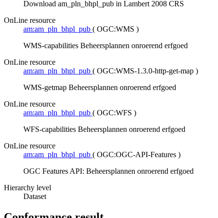
Download am_pln_bhpl_pub in Lambert 2008 CRS
OnLine resource
am:am_pln_bhpl_pub
(
OGC:WMS
)
WMS-capabilities Beheersplannen onroerend erfgoed
OnLine resource
am:am_pln_bhpl_pub
(
OGC:WMS-1.3.0-http-get-map
)
WMS-getmap Beheersplannen onroerend erfgoed
OnLine resource
am:am_pln_bhpl_pub
(
OGC:WFS
)
WFS-capabilities Beheersplannen onroerend erfgoed
OnLine resource
am:am_pln_bhpl_pub
(
OGC:OGC-API-Features
)
OGC Features API: Beheersplannen onroerend erfgoed
Hierarchy level
Dataset
Conformance result