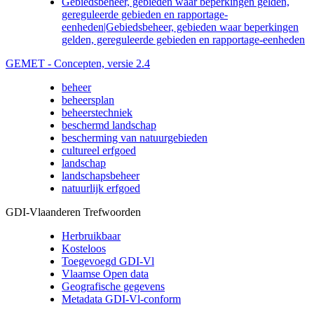
Gebiedsbeheer, gebieden waar beperkingen gelden,
gereguleerde gebieden en rapportage-
eenheden|Gebiedsbeheer, gebieden waar beperkingen
gelden, gereguleerde gebieden en rapportage-eenheden
GEMET - Concepten, versie 2.4
beheer
beheersplan
beheerstechniek
beschermd landschap
bescherming van natuurgebieden
cultureel erfgoed
landschap
landschapsbeheer
natuurlijk erfgoed
GDI-Vlaanderen Trefwoorden
Herbruikbaar
Kosteloos
Toegevoegd GDI-Vl
Vlaamse Open data
Geografische gegevens
Metadata GDI-Vl-conform