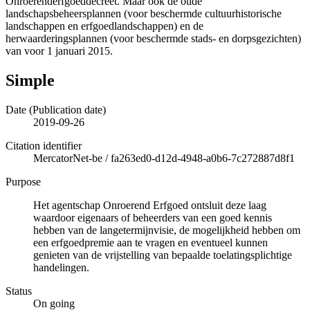
Onroerenderfgoeddecreet. Maar ook de oude
landschapsbeheersplannen (voor beschermde cultuurhistorische
landschappen en erfgoedlandschappen) en de
herwaarderingsplannen (voor beschermde stads- en dorpsgezichten)
van voor 1 januari 2015.
Simple
Date (Publication date)
2019-09-26
Citation identifier
MercatorNet-be
/
fa263ed0-d12d-4948-a0b6-7c272887d8f1
Purpose
Het agentschap Onroerend Erfgoed ontsluit deze laag
waardoor eigenaars of beheerders van een goed kennis
hebben van de langetermijnvisie, de mogelijkheid hebben om
een erfgoedpremie aan te vragen en eventueel kunnen
genieten van de vrijstelling van bepaalde toelatingsplichtige
handelingen.
Status
On going