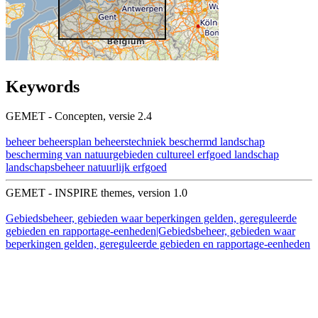
Keywords
GEMET - Concepten, versie 2.4
beheer
beheersplan
beheerstechniek
beschermd landschap
bescherming van natuurgebieden
cultureel erfgoed
landschap
landschapsbeheer
natuurlijk erfgoed
GEMET - INSPIRE themes, version 1.0
Gebiedsbeheer, gebieden waar beperkingen gelden, gereguleerde
gebieden en rapportage-eenheden|Gebiedsbeheer, gebieden waar
beperkingen gelden, gereguleerde gebieden en rapportage-eenheden