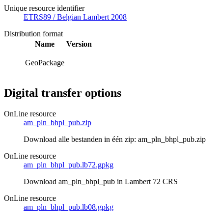
Unique resource identifier
ETRS89 / Belgian Lambert 2008
Distribution format
Name
Version
GeoPackage
Digital transfer options
OnLine resource
am_pln_bhpl_pub.zip
Download alle bestanden in één zip: am_pln_bhpl_pub.zip
OnLine resource
am_pln_bhpl_pub.lb72.gpkg
Download am_pln_bhpl_pub in Lambert 72 CRS
OnLine resource
am_pln_bhpl_pub.lb08.gpkg