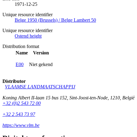
1971-12-25
Unique resource identifier
Belge 1950 (Brussels) / Belge Lambert 50
Unique resource identifier
Ostend height
Distribution format
Name
Version
E00
Niet gekend
Distributor
VLAAMSE LANDMAATSCHAPPIJ
Koning Albert II-laan 15 bus 152
,
Sint-Joost-ten-Node
,
1210
,
België
+32 (0)2 543 72 00
+32 2 543 73 97
https://www.vlm.be