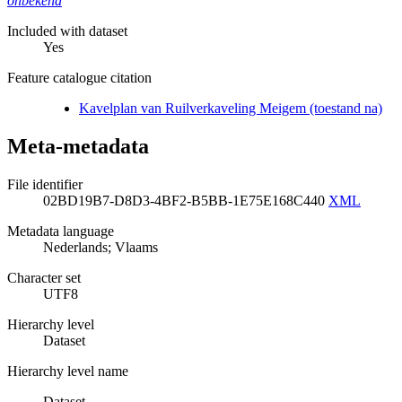
onbekend
Included with dataset
Yes
Feature catalogue citation
Kavelplan van Ruilverkaveling Meigem (toestand na)
Meta-metadata
File identifier
02BD19B7-D8D3-4BF2-B5BB-1E75E168C440
XML
Metadata language
Nederlands; Vlaams
Character set
UTF8
Hierarchy level
Dataset
Hierarchy level name
Dataset