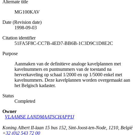
Alternate title
MG100KAV
Date (Revision date)
1998-09-03
Citation identifier
51FA5F8C-CC7B-4ED7-BB6B-1C3D9C1D8E2C
Purpose
Aanmaken van de definitieve analoge kavelplannen met
kavelnummers en puntnummers van de toestand na
herverkaveling op schaal 1/2000 en op 1/5000 enkel met
kavelnummers. Deze kavelplannen worden overgemaakt aan
het Belgisch kadaster.
Status
Completed
Owner
VLAAMSE LANDMAATSCHAPPIJ
Koning Albert II-laan 15 bus 152
,
Sint-Joost-ten-Node
,
1210
,
België
+32 (0)2 543 72 00