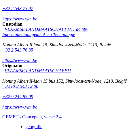
+32 2 543 73 97
https://www.vlm.be
Custodian
VLAAMSE LANDMAATSCHAPPIJ, Facility,
Informatiemanagement- en Technologie
Koning Albert II laan 15
,
Sint-Joost-ten-Node
,
1210
,
België
+32 2 543 76 35
https://www.vlm.be
Originator
VLAAMSE LANDMAATSCHAPPIJ
Koning Albert II-laan 15 bus 152
,
Sint-Joost-ten-Node
,
1210
,
België
+32 (0)2 543 72 00
+32 9 244 85 99
https://www.vlm.be
GEMET - Concepten, versie 2.4
geografie