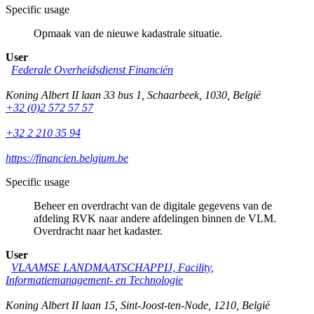
Specific usage
Opmaak van de nieuwe kadastrale situatie.
User
Federale Overheidsdienst Financiën
Koning Albert II laan 33 bus 1
,
Schaarbeek
,
1030
,
België
+32 (0)2 572 57 57
+32 2 210 35 94
https://financien.belgium.be
Specific usage
Beheer en overdracht van de digitale gegevens van de
afdeling RVK naar andere afdelingen binnen de VLM.
Overdracht naar het kadaster.
User
VLAAMSE LANDMAATSCHAPPIJ, Facility,
Informatiemanagement- en Technologie
Koning Albert II laan 15
,
Sint-Joost-ten-Node
,
1210
,
België