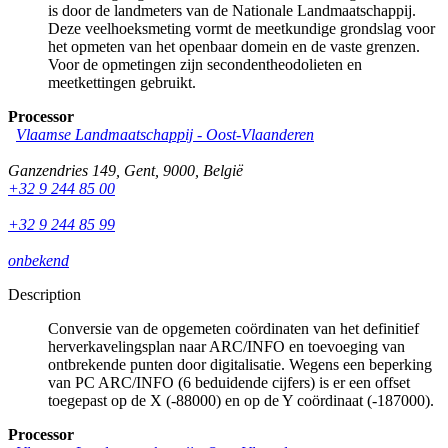
is door de landmeters van de Nationale Landmaatschappij.
Deze veelhoeksmeting vormt de meetkundige grondslag voor
het opmeten van het openbaar domein en de vaste grenzen.
Voor de opmetingen zijn secondentheodolieten en
meetkettingen gebruikt.
Processor
Vlaamse Landmaatschappij - Oost-Vlaanderen
Ganzendries 149
,
Gent
,
9000
,
België
+32 9 244 85 00
+32 9 244 85 99
onbekend
Description
Conversie van de opgemeten coördinaten van het definitief
herverkavelingsplan naar ARC/INFO en toevoeging van
ontbrekende punten door digitalisatie. Wegens een beperking
van PC ARC/INFO (6 beduidende cijfers) is er een offset
toegepast op de X (-88000) en op de Y coördinaat (-187000).
Processor