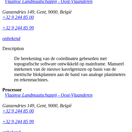
Vlaamse Landmaatschappij - Oost-Vlaanderen
Ganzendries 149
,
Gent
,
9000
,
België
+32 9 244 85 00
+32 9 244 85 99
onbekend
Description
De berekening van de coördinaten gebeurden met
topografische software ontwikkeld op mainframe. Manueel
intekenen van de nieuwe kavelgrenzen op basis van de
metrische blokplannen aan de hand van analoge planimeters
en rekenmachines.
Processor
Vlaamse Landmaatschappij - Oost-Vlaanderen
Ganzendries 149
,
Gent
,
9000
,
België
+32 9 244 85 00
+32 9 244 85 99