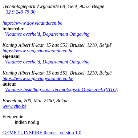
Technologiepark-Zwijnaarde 68
,
Gent
,
9052
,
België
+32 9 240 75 00
https://www.dov.vlaanderen.be
beheerder
Vlaamse overheid, Departement Omgeving
Koning Albert II-laan 15 bus 553
,
Brussel
,
1210
,
België
https://www.omgevingvlaanderen.be
eigenaar
Vlaamse overheid, Departement Omgeving
Koning Albert II-laan 15 bus 553
,
Brussel
,
1210
,
België
https://www.omgevingvlaanderen.be
auteur
Vlaamse Instelling voor Technologisch Onderzoek (VITO)
Boeretang 200
,
Mol
,
2400
,
België
www.vito.be
Frequentie
indien nodig
GEMET - INSPIRE themes, version 1.0