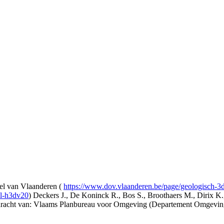
l van Vlaanderen (
https://www.dov.vlaanderen.be/page/geologisch-
el-h3dv20
) Deckers J., De Koninck R., Bos S., Broothaers M., Dirix K.
opdracht van: Vlaams Planbureau voor Omgeving (Departement Omgev