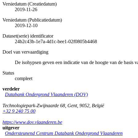
Versiedatum (Creatiedatum)
2019-11-26
Versiedatum (Publicatiedatum)
2019-12-10
Dataset(serie) identificator
24b2c43b-1e7a-4d1c-bee1-02f0805b4468
Doel van vervaardiging
De isohypsen geven een indicatie van de hoogte van de basis 
Status
compleet
verdeler
Databank Ondergrond Vlaanderen (DOV)
Technologiepark-Zwijnaarde 68
,
Gent
,
9052
,
België
+32 9 240 75 00
https://www.dov.vlaanderen.be
uitgever
Ondersteunend Centrum Databank Ondergrond Vlaanderen