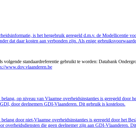
eidsinformatie, is het hergebruik geregeld d.m.v. de Modellicentie voor
nder dat daar kosten aan verbonden zijn. Als enige gebruiksvoorwaarde
eds volgende standaardreferentie gebruikt te worden: Databank Ondergr
ps://www.dov.vlaanderen.be
belang, op niveau van Vlaamse overheidsinstanties is geregeld door h
GDI, door deelnemers GDI-Vlaanderen. Dit gebruik is kosteloos.
belang door niet-Vlaamse overheidsinstanties is geregeld door het Bes
 overheidsdiensten die geen deelnemer zijn aan GDI-Vlaanderen. Dit 