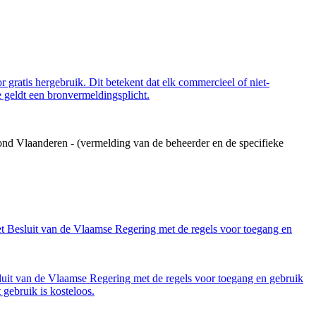
 gratis hergebruik. Dit betekent dat elk commercieel of niet-
 geldt een bronvermeldingsplicht.
ond Vlaanderen - (vermelding van de beheerder en de specifieke
et Besluit van de Vlaamse Regering met de regels voor toegang en
luit van de Vlaamse Regering met de regels voor toegang en gebruik
gebruik is kosteloos.