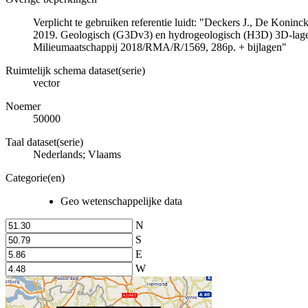
Verplicht te gebruiken referentie luidt: "Deckers J., De Koni
2019. Geologisch (G3Dv3) en hydrogeologisch (H3D) 3D-lage
Milieumaatschappij 2018/RMA/R/1569, 286p. + bijlagen"
Ruimtelijk schema dataset(serie)
vector
Noemer
50000
Taal dataset(serie)
Nederlands; Vlaams
Categorie(en)
Geo wetenschappelijke data
N
S
E
W