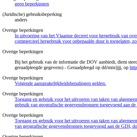
geen beperkingen
(Juridische) gebruiksbeperking
anders
Overige beperkingen
In uitvoering van het Vlaamse decreet voor hergebruik van overh
commercieel hergebruik voor onbepaalde duur is toegelaten, zo
Overige beperkingen
Bij het gebruik van de informatie die DOV aanbiedt, dient ste
geraadpleegde gegevens) - Geraadpleegd op dd/mm/jjjj, op
htt
Overige beperkingen
Volgende aansprakelijkheidsbepalingen gelden.
Overige beperkingen
Toegang en gebruik voor het uitvoeren van taken van algemeen 
gebruik van geografische gegevensbronnen toegevoegd aan de 
Overige beperkingen
Toegang en gebruik voor het uitvoeren van taken van algemeen 
van geografische gegevensbronnen toegevoegd aan de GDI, door
Overige beperkingen