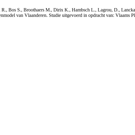
nck R., Bos S., Broothaers M., Dirix K., Hambsch L., Lagrou, D., Lanck
nmodel van Vlaanderen. Studie uitgevoerd in opdracht van: Vlaams