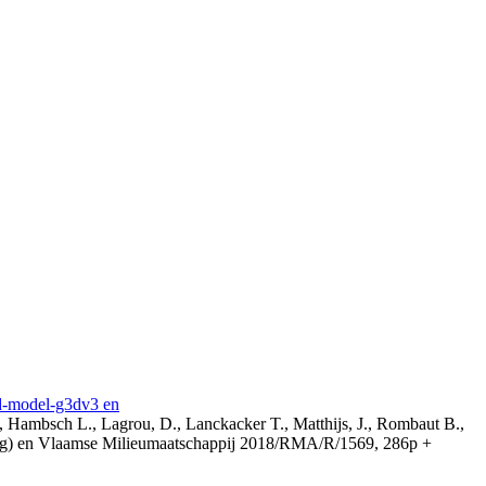
3d-model-g3dv3 en
, Hambsch L., Lagrou, D., Lanckacker T., Matthijs, J., Rombaut B.,
ing) en Vlaamse Milieumaatschappij 2018/RMA/R/1569, 286p +