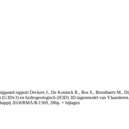
t bijgaand rapport Deckers J., De Koninck R., Bos S., Broothaers M., Di
 (G3Dv3) en hydrogeologisch (H3D) 3D-lagenmodel van Vlaanderen. S
appij 2018/RMA/R/1569, 286p. + bijlagen