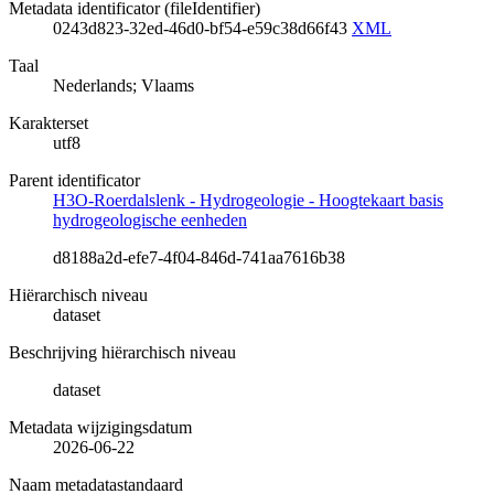
Metadata identificator (fileIdentifier)
0243d823-32ed-46d0-bf54-e59c38d66f43
XML
Taal
Nederlands; Vlaams
Karakterset
utf8
Parent identificator
H3O-Roerdalslenk - Hydrogeologie - Hoogtekaart basis
hydrogeologische eenheden
d8188a2d-efe7-4f04-846d-741aa7616b38
Hiërarchisch niveau
dataset
Beschrijving hiërarchisch niveau
dataset
Metadata wijzigingsdatum
2026-06-22
Naam metadatastandaard