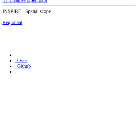
Vl
Vlaamse Open data
INSPIRE - Spatial scope
Regionaal
Over
Github