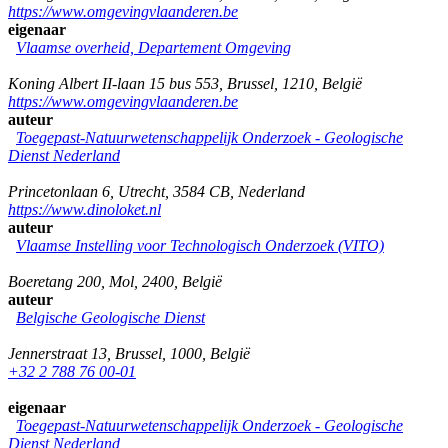
https://www.omgevingvlaanderen.be
eigenaar
Vlaamse overheid, Departement Omgeving
Koning Albert II-laan 15 bus 553
,
Brussel
,
1210
,
België
https://www.omgevingvlaanderen.be
auteur
Toegepast-Natuurwetenschappelijk Onderzoek - Geologische
Dienst Nederland
Princetonlaan 6
,
Utrecht
,
3584 CB
,
Nederland
https://www.dinoloket.nl
auteur
Vlaamse Instelling voor Technologisch Onderzoek (VITO)
Boeretang 200
,
Mol
,
2400
,
België
auteur
Belgische Geologische Dienst
Jennerstraat 13
,
Brussel
,
1000
,
België
+32 2 788 76 00-01
eigenaar
Toegepast-Natuurwetenschappelijk Onderzoek - Geologische
Dienst Nederland