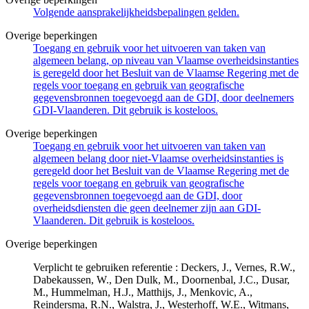
Volgende aansprakelijkheidsbepalingen gelden.
Overige beperkingen
Toegang en gebruik voor het uitvoeren van taken van
algemeen belang, op niveau van Vlaamse overheidsinstanties
is geregeld door het Besluit van de Vlaamse Regering met de
regels voor toegang en gebruik van geografische
gegevensbronnen toegevoegd aan de GDI, door deelnemers
GDI-Vlaanderen. Dit gebruik is kosteloos.
Overige beperkingen
Toegang en gebruik voor het uitvoeren van taken van
algemeen belang door niet-Vlaamse overheidsinstanties is
geregeld door het Besluit van de Vlaamse Regering met de
regels voor toegang en gebruik van geografische
gegevensbronnen toegevoegd aan de GDI, door
overheidsdiensten die geen deelnemer zijn aan GDI-
Vlaanderen. Dit gebruik is kosteloos.
Overige beperkingen
Verplicht te gebruiken referentie : Deckers, J., Vernes, R.W.,
Dabekaussen, W., Den Dulk, M., Doornenbal, J.C., Dusar,
M., Hummelman, H.J., Matthijs, J., Menkovic, A.,
Reindersma, R.N., Walstra, J., Westerhoff, W.E., Witmans,