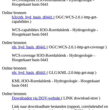
Hoogtekaart basis 0441
Online bronnen
h3o:rds_hyd_basis_d0441
(
OGC:WCS-2.0.1-http-get-
capabilities
)
WCS-capabilities H3O-Roerdalslenk - Hydrogeologie -
Hoogtekaart basis 0441
Online bronnen
rds_hyd_basis_d0441
(
OGC:WCS-2.0.1-http-get-coverage
)
WCS-coverage H3O-Roerdalslenk - Hydrogeologie -
Hoogtekaart basis 0441
Online bronnen
rds_hyd_basis_d0441
(
GLG:KML-2.0-http-get-map
)
KML H3O-Roerdalslenk - Hydrogeologie - Hoogtekaart
basis 0441
Online bronnen
Downloaden via DOV-website
(
LINK download-store
)
Link naar downloadbare bestanden (rapport, correlatietabel en