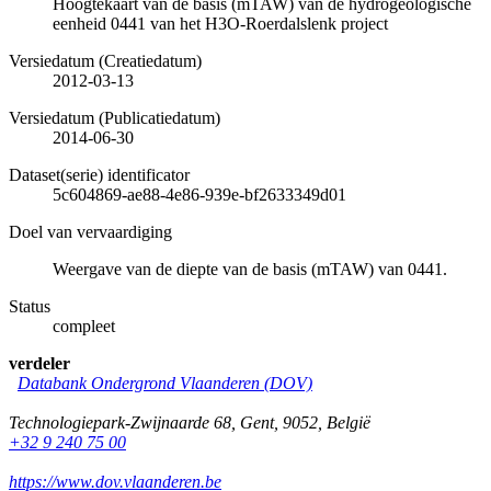
Hoogtekaart van de basis (mTAW) van de hydrogeologische
eenheid 0441 van het H3O-Roerdalslenk project
Versiedatum (Creatiedatum)
2012-03-13
Versiedatum (Publicatiedatum)
2014-06-30
Dataset(serie) identificator
5c604869-ae88-4e86-939e-bf2633349d01
Doel van vervaardiging
Weergave van de diepte van de basis (mTAW) van 0441.
Status
compleet
verdeler
Databank Ondergrond Vlaanderen (DOV)
Technologiepark-Zwijnaarde 68
,
Gent
,
9052
,
België
+32 9 240 75 00
https://www.dov.vlaanderen.be