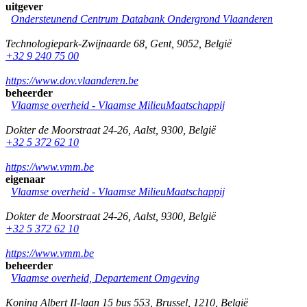
uitgever
Ondersteunend Centrum Databank Ondergrond Vlaanderen
Technologiepark-Zwijnaarde 68
,
Gent
,
9052
,
België
+32 9 240 75 00
https://www.dov.vlaanderen.be
beheerder
Vlaamse overheid - Vlaamse MilieuMaatschappij
Dokter de Moorstraat 24-26
,
Aalst
,
9300
,
België
+32 5 372 62 10
https://www.vmm.be
eigenaar
Vlaamse overheid - Vlaamse MilieuMaatschappij
Dokter de Moorstraat 24-26
,
Aalst
,
9300
,
België
+32 5 372 62 10
https://www.vmm.be
beheerder
Vlaamse overheid, Departement Omgeving
Koning Albert II-laan 15 bus 553
,
Brussel
,
1210
,
België