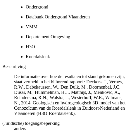
Ondergrond
Databank Ondergrond Vlaanderen
VMM
Departement Omgeving
H3O
Roerdalslenk
Beschrijving
De informatie over hoe de resultaten tot stand gekomen zijn,
staat vermeld in het bijhorend rapport : Deckers, J., Vernes,
R.W., Dabekaussen, W., Den Dulk, M., Doornenbal, J.C.,
Dusar, M., Hummelman, H.J., Matthijs, J., Menkovic, A.,
Reindersma, R.N., Walstra, J., Westerhoff, W.E., Witmans,
N., 2014. Geologisch en hydrogeologisch 3D model van het
Cenozoïcum van de Roerdalslenk in Zuidoost-Nederland en
Vlaanderen (H3O-Roerdalslenk).
(Juridische) toegangsbeperking
anders