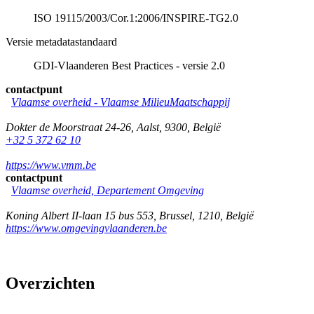
ISO 19115/2003/Cor.1:2006/INSPIRE-TG2.0
Versie metadatastandaard
GDI-Vlaanderen Best Practices - versie 2.0
contactpunt
Vlaamse overheid - Vlaamse MilieuMaatschappij
Dokter de Moorstraat 24-26
,
Aalst
,
9300
,
België
+32 5 372 62 10
https://www.vmm.be
contactpunt
Vlaamse overheid, Departement Omgeving
Koning Albert II-laan 15 bus 553
,
Brussel
,
1210
,
België
https://www.omgevingvlaanderen.be
Overzichten