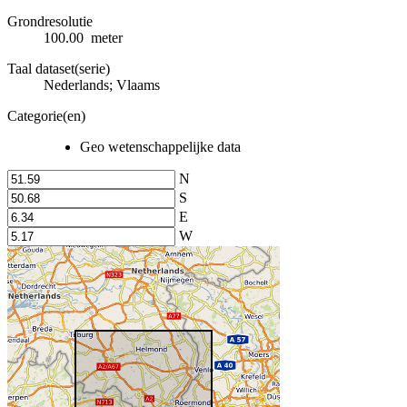
Grondresolutie
100.00 meter
Taal dataset(serie)
Nederlands; Vlaams
Categorie(en)
Geo wetenschappelijke data
N
S
E
W