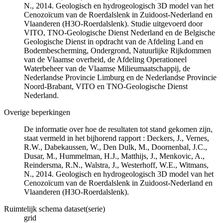
N., 2014. Geologisch en hydrogeologisch 3D model van het
Cenozoïcum van de Roerdalslenk in Zuidoost-Nederland en
Vlaanderen (H3O-Roerdalslenk). Studie uitgevoerd door
VITO, TNO-Geologische Dienst Nederland en de Belgische
Geologische Dienst in opdracht van de Afdeling Land en
Bodembescherming, Ondergrond, Natuurlijke Rijkdommen
van de Vlaamse overheid, de Afdeling Operationeel
Waterbeheer van de Vlaamse Milieumaatschappij, de
Nederlandse Provincie Limburg en de Nederlandse Provincie
Noord-Brabant, VITO en TNO-Geologische Dienst
Nederland.
Overige beperkingen
De informatie over hoe de resultaten tot stand gekomen zijn,
staat vermeld in het bijhorend rapport : Deckers, J., Vernes,
R.W., Dabekaussen, W., Den Dulk, M., Doornenbal, J.C.,
Dusar, M., Hummelman, H.J., Matthijs, J., Menkovic, A.,
Reindersma, R.N., Walstra, J., Westerhoff, W.E., Witmans,
N., 2014. Geologisch en hydrogeologisch 3D model van het
Cenozoïcum van de Roerdalslenk in Zuidoost-Nederland en
Vlaanderen (H3O-Roerdalslenk).
Ruimtelijk schema dataset(serie)
grid