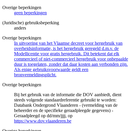
Overige beperkingen
geen beperkingen
(Juridische) gebruiksbeperking
anders
Overige beperkingen
In uitvoering van het Vlaamse decreet voor hergebruik van
overheidsinformatie, is het hergebruik geregeld d.m.v. de
Modellicentie voor gratis hergebruik. Dit betekent dat elk
commercieel of niet-commercieel hergebruik voor onbepaalde
duur is toegelaten, zonder dat daar kosten aan verbonden zijn.
Als enige gebruiksvoorwaarde geldt een
bronvermeldingsplicht.
Overige beperkingen
Bij het gebruik van de informatie die DOV aanbiedt, dient
steeds volgende standaardreferentie gebruikt te worden:
Databank Ondergrond Vlaanderen - (vermelding van de
beheerder en de specifieke geraadpleegde gegevens) -
Geraadpleegd op dd/mm/jjjj, op
https://www.dov.vlaanderen.be
Overige beperkingen