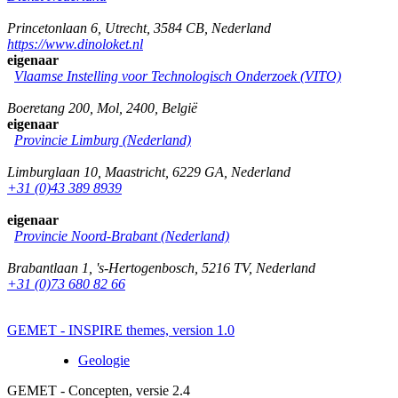
Princetonlaan 6
,
Utrecht
,
3584 CB
,
Nederland
https://www.dinoloket.nl
eigenaar
Vlaamse Instelling voor Technologisch Onderzoek (VITO)
Boeretang 200
,
Mol
,
2400
,
België
eigenaar
Provincie Limburg (Nederland)
Limburglaan 10
,
Maastricht
,
6229 GA
,
Nederland
+31 (0)43 389 8939
eigenaar
Provincie Noord-Brabant (Nederland)
Brabantlaan 1
,
's-Hertogenbosch
,
5216 TV
,
Nederland
+31 (0)73 680 82 66
GEMET - INSPIRE themes, version 1.0
Geologie
GEMET - Concepten, versie 2.4