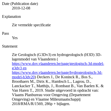
Date (Publication date)
2010-12-08
Explanation
Zie vermelde specificatie
Pass
Yes
Statement
Zie Geologisch (G3Dv3) en hydrogeologisch (H3D) 3D-
lagenmodel van Vlaanderen (
https://www.dov.vlaanderen.be/page/geologisch-3d-model-
g3dv3 en
https://www.dov.vlaanderen.be/page/hydrogeologisch-3d-
model-h3dv20
) Deckers J., De Koninck R., Bos S.,
Broothaers M., Dirix K., Hambsch L., Lagrou, D.,
Lanckacker T., Matthijs, J., Rombaut B., Van Baelen K. &
Van Haren T., 2019. Studie uitgevoerd in opdracht van:
Vlaams Planbureau voor Omgeving (Departement
Omgeving) en Vlaamse Milieumaatschappij
2018/RMA/R/1569, 286p + bijlagen.