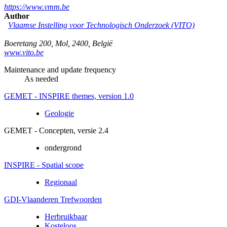
https://www.vmm.be
Author
Vlaamse Instelling voor Technologisch Onderzoek (VITO)
Boeretang 200
,
Mol
,
2400
,
België
www.vito.be
Maintenance and update frequency
As needed
GEMET - INSPIRE themes, version 1.0
Geologie
GEMET - Concepten, versie 2.4
ondergrond
INSPIRE - Spatial scope
Regionaal
GDI-Vlaanderen Trefwoorden
Herbruikbaar
Kosteloos