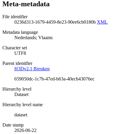
Meta-metadata
File identifier
0236d313-1679-4459-8e23-90ee6cb0180b
XML
Metadata language
Nederlands; Vlaams
Character set
UTF8
Parent identifier
H3Dv2.1 Breuken
659050dc-1c7b-47ed-b63a-40ecb43076ec
Hierarchy level
Dataset
Hierarchy level name
dataset
Date stamp
2026-06-22