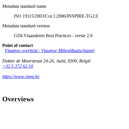
Metadata standard name
ISO 19115/2003/Cor.1:2006/INSPIRE-TG2.0
Metadata standard version
GDI-Vlaanderen Best Practices - versie 2.0
Point of contact
Vlaamse overheid - Vlaamse MilieuMaatschappij
Dokter de Moorstraat 24-26
,
Aalst
,
9300
,
België
+32 5 372 62 10
https://www.vmm.be
Overviews