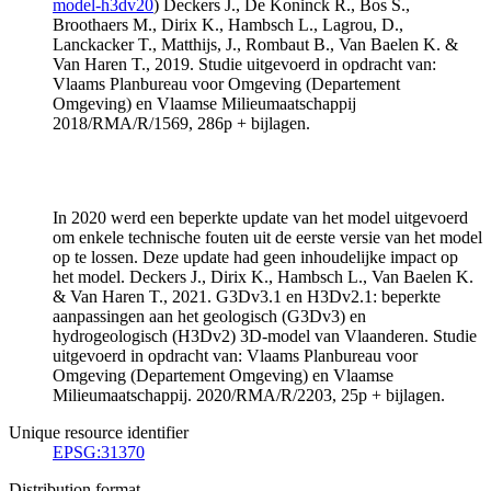
model-h3dv20
) Deckers J., De Koninck R., Bos S.,
Broothaers M., Dirix K., Hambsch L., Lagrou, D.,
Lanckacker T., Matthijs, J., Rombaut B., Van Baelen K. &
Van Haren T., 2019. Studie uitgevoerd in opdracht van:
Vlaams Planbureau voor Omgeving (Departement
Omgeving) en Vlaamse Milieumaatschappij
2018/RMA/R/1569, 286p + bijlagen.
In 2020 werd een beperkte update van het model uitgevoerd
om enkele technische fouten uit de eerste versie van het model
op te lossen. Deze update had geen inhoudelijke impact op
het model. Deckers J., Dirix K., Hambsch L., Van Baelen K.
& Van Haren T., 2021. G3Dv3.1 en H3Dv2.1: beperkte
aanpassingen aan het geologisch (G3Dv3) en
hydrogeologisch (H3Dv2) 3D-model van Vlaanderen. Studie
uitgevoerd in opdracht van: Vlaams Planbureau voor
Omgeving (Departement Omgeving) en Vlaamse
Milieumaatschappij. 2020/RMA/R/2203, 25p + bijlagen.
Unique resource identifier
EPSG:31370
Distribution format