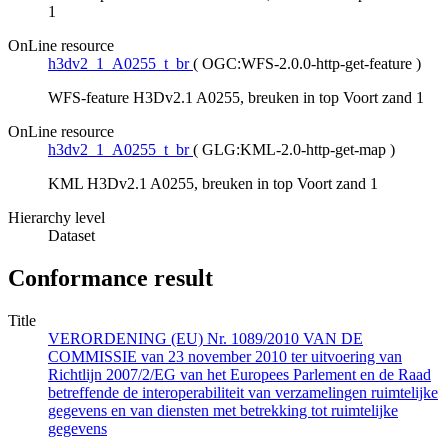
1
OnLine resource
h3dv2_1_A0255_t_br
(
OGC:WFS-2.0.0-http-get-feature
)
WFS-feature H3Dv2.1 A0255, breuken in top Voort zand 1
OnLine resource
h3dv2_1_A0255_t_br
(
GLG:KML-2.0-http-get-map
)
KML H3Dv2.1 A0255, breuken in top Voort zand 1
Hierarchy level
Dataset
Conformance result
Title
VERORDENING (EU) Nr. 1089/2010 VAN DE
COMMISSIE van 23 november 2010 ter uitvoering van
Richtlijn 2007/2/EG van het Europees Parlement en de Raad
betreffende de interoperabiliteit van verzamelingen ruimtelijke
gegevens en van diensten met betrekking tot ruimtelijke
gegevens