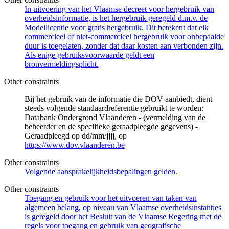
In uitvoering van het Vlaamse decreet voor hergebruik van
overheidsinformatie, is het hergebruik geregeld d.m.v. de
Modellicentie voor gratis hergebruik. Dit betekent dat elk
commercieel of niet-commercieel hergebruik voor onbepaalde
duur is toegelaten, zonder dat daar kosten aan verbonden zijn.
Als enige gebruiksvoorwaarde geldt een
bronvermeldingsplicht.
Other constraints
Bij het gebruik van de informatie die DOV aanbiedt, dient
steeds volgende standaardreferentie gebruikt te worden:
Databank Ondergrond Vlaanderen - (vermelding van de
beheerder en de specifieke geraadpleegde gegevens) -
Geraadpleegd op dd/mm/jjjj, op
https://www.dov.vlaanderen.be
Other constraints
Volgende aansprakelijkheidsbepalingen gelden.
Other constraints
Toegang en gebruik voor het uitvoeren van taken van
algemeen belang, op niveau van Vlaamse overheidsinstanties
is geregeld door het Besluit van de Vlaamse Regering met de
regels voor toegang en gebruik van geografische