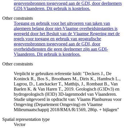
gegevensbronnen toegevoegd aan de GDI, door deelnemers
GDI-Vlaanderen. Dit gebruik is kosteloos.
Other constraints
Toegang en gebruik voor het uitvoeren van taken van
algemeen belang door niet-Vlaamse overheidsinstanties is
geregeld door het Besluit van de Vlaamse Regering met de
regels voor toegang en gebruik van geografische
gegevensbronnen toegevoegd aan de GDI, door
overheidsdiensten die geen deelnemer zijn aan GDI-
Vlaanderen. Dit gebruik is kosteloos.
Other constraints
Verplicht te gebruiken referentie luidt: "Deckers J., De
Koninck R., Bos S., Broothaers M., Dirix K., Hambsch L.,
Lagrou, D., Lanckacker T., Matthijs, J., Rombaut B., Van
Baelen K. & Van Haren T., 2019. Geologisch (G3Dv3) en
hydrogeologisch (H3D) 3D-lagenmodel van Vlaanderen.
Studie uitgevoerd in opdracht van: Vlaams Planbureau voor
Omgeving (Departement Omgeving) en Vlaamse
Milieumaatschappij 2018/RMA/R/1569, 286p. + bijlagen"
Spatial representation type
Vector