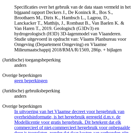
Specificaties over het gebruik van de data staan vermeld in het
bijgaand rapport Deckers J., De Koninck R., Bos S.,
Broothaers M., Dirix K., Hambsch L., Lagrou, D.,
Lanckacker T., Matthijs, J., Rombaut B., Van Baelen K. &
Van Haren T., 2019. Geologisch (G3Dv3) en
hydrogeologisch (H3D) 3D-lagenmodel van Vlaanderen.
Studie uitgevoerd in opdracht van: Vlaams Planbureau voor
Omgeving (Departement Omgeving) en Vlaamse
Milieumaatschappij 2018/RMA/R/1569, 286p. + bijlagen
(Juridische) toegangsbeperking
anders
Overige beperkingen
geen beperkingen
(Juridische) gebruiksbeperking
anders
Overige beperkingen
In uitvoering van het Vlaamse decreet voor hergebruik van
overheidsinformatie, is het hergebruik geregeld d.m.v. de
Modellicentie voor gratis hergebruik. Dit betekent dat elk
commercieel of niet-commercieel hergebruik voor onbepaalde
duur is toegelaten, zonder dat daar kosten aan verbonden zijn.