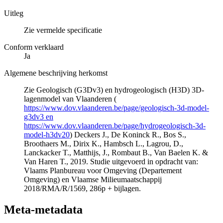
Uitleg
Zie vermelde specificatie
Conform verklaard
Ja
Algemene beschrijving herkomst
Zie Geologisch (G3Dv3) en hydrogeologisch (H3D) 3D-
lagenmodel van Vlaanderen (
https://www.dov.vlaanderen.be/page/geologisch-3d-model-
g3dv3 en
https://www.dov.vlaanderen.be/page/hydrogeologisch-3d-
model-h3dv20
) Deckers J., De Koninck R., Bos S.,
Broothaers M., Dirix K., Hambsch L., Lagrou, D.,
Lanckacker T., Matthijs, J., Rombaut B., Van Baelen K. &
Van Haren T., 2019. Studie uitgevoerd in opdracht van:
Vlaams Planbureau voor Omgeving (Departement
Omgeving) en Vlaamse Milieumaatschappij
2018/RMA/R/1569, 286p + bijlagen.
Meta-metadata