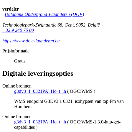
verdeler
Databank Ondergrond Vlaanderen (DOV)
Technologiepark-Zwijnaarde 68
,
Gent
,
9052
,
België
+32 9 240 75 00
https://www.dov.vlaanderen.be
Prijsinformatie
Gratis
Digitale leveringsopties
Online bronnen
g3dv3_1_0321PA_Ho_t_ih
(
OGC:WMS
)
WMS-endpoint G3Dv3.1 0321, isohypsen van top Fm van
Houthem
Online bronnen
g3dv3_1_0321PA_Ho_t_ih
(
OGC:WMS-1.3.0-http-get-
capabilities
)