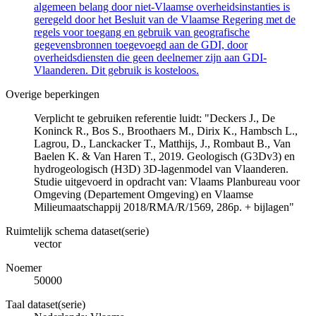
algemeen belang door niet-Vlaamse overheidsinstanties is
geregeld door het Besluit van de Vlaamse Regering met de
regels voor toegang en gebruik van geografische
gegevensbronnen toegevoegd aan de GDI, door
overheidsdiensten die geen deelnemer zijn aan GDI-
Vlaanderen. Dit gebruik is kosteloos.
Overige beperkingen
Verplicht te gebruiken referentie luidt: "Deckers J., De
Koninck R., Bos S., Broothaers M., Dirix K., Hambsch L.,
Lagrou, D., Lanckacker T., Matthijs, J., Rombaut B., Van
Baelen K. & Van Haren T., 2019. Geologisch (G3Dv3) en
hydrogeologisch (H3D) 3D-lagenmodel van Vlaanderen.
Studie uitgevoerd in opdracht van: Vlaams Planbureau voor
Omgeving (Departement Omgeving) en Vlaamse
Milieumaatschappij 2018/RMA/R/1569, 286p. + bijlagen"
Ruimtelijk schema dataset(serie)
vector
Noemer
50000
Taal dataset(serie)