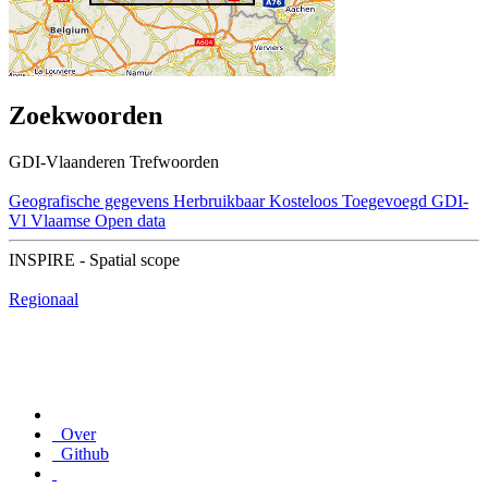
Zoekwoorden
GDI-Vlaanderen Trefwoorden
Geografische gegevens
Herbruikbaar
Kosteloos
Toegevoegd GDI-
Vl
Vlaamse Open data
INSPIRE - Spatial scope
Regionaal
Over
Github