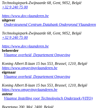
Technologiepark-Zwijnaarde 68
,
Gent
,
9052
,
België
+32 9 240 75 00
https://www.dov.vlaanderen.be
uitgever
Ondersteunend Centrum Databank Ondergrond Vlaanderen
Technologiepark-Zwijnaarde 68
,
Gent
,
9052
,
België
+32 9 240 75 00
https://www.dov.vlaanderen.be
beheerder
Vlaamse overheid, Departement Omgeving
Koning Albert II-laan 15 bus 553
,
Brussel
,
1210
,
België
https://www.omgevingvlaanderen.be
eigenaar
Vlaamse overheid, Departement Omgeving
Koning Albert II-laan 15 bus 553
,
Brussel
,
1210
,
België
https://www.omgevingvlaanderen.be
auteur
Vlaamse Instelling voor Technologisch Onderzoek (VITO)
Boeretang 200
,
Mol
,
2400
,
België