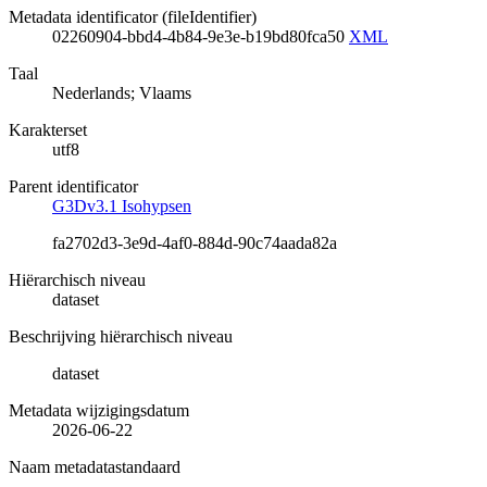
Metadata identificator (fileIdentifier)
02260904-bbd4-4b84-9e3e-b19bd80fca50
XML
Taal
Nederlands; Vlaams
Karakterset
utf8
Parent identificator
G3Dv3.1 Isohypsen
fa2702d3-3e9d-4af0-884d-90c74aada82a
Hiërarchisch niveau
dataset
Beschrijving hiërarchisch niveau
dataset
Metadata wijzigingsdatum
2026-06-22
Naam metadatastandaard