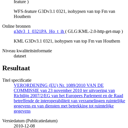
feature
)
WFS-feature G3Dv3.1 0321, isohypsen van top Fm van
Houthem
Online bronnen
g3dv3_1_0321PA_Ho_t_ih
(
GLG:KML-2.0-http-get-map
)
KML G3Dv3.1 0321, isohypsen van top Fm van Houthem
Niveau kwaliteitsinformatie
dataset
Resultaat
Titel specificatie
VERORDENING (EU) Nr. 1089/2010 VAN DE
COMMISSIE van 23 november 2010 ter uitvoering van
Richtlijn 2007/2/EG van het Europees Parlement en de Raad
betreffende de interoperabiliteit van verzamelingen ruimtelijke
gegevens en van diensten met betrekking tot ruimtelijke
gegevens
Versiedatum (Publicatiedatum)
2010-12-08