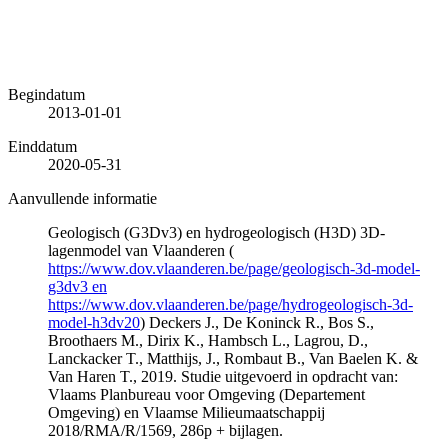
Begindatum
2013-01-01
Einddatum
2020-05-31
Aanvullende informatie
Geologisch (G3Dv3) en hydrogeologisch (H3D) 3D-
lagenmodel van Vlaanderen (
https://www.dov.vlaanderen.be/page/geologisch-3d-model-
g3dv3 en
https://www.dov.vlaanderen.be/page/hydrogeologisch-3d-
model-h3dv20
) Deckers J., De Koninck R., Bos S.,
Broothaers M., Dirix K., Hambsch L., Lagrou, D.,
Lanckacker T., Matthijs, J., Rombaut B., Van Baelen K. &
Van Haren T., 2019. Studie uitgevoerd in opdracht van:
Vlaams Planbureau voor Omgeving (Departement
Omgeving) en Vlaamse Milieumaatschappij
2018/RMA/R/1569, 286p + bijlagen.