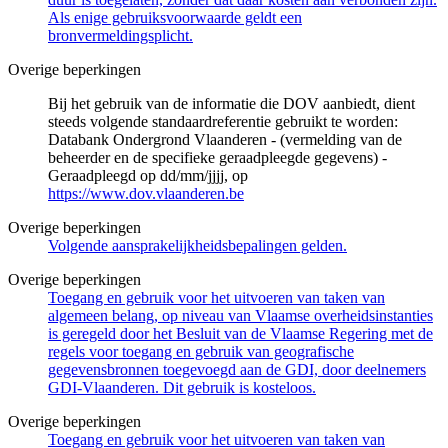
Als enige gebruiksvoorwaarde geldt een
bronvermeldingsplicht.
Overige beperkingen
Bij het gebruik van de informatie die DOV aanbiedt, dient
steeds volgende standaardreferentie gebruikt te worden:
Databank Ondergrond Vlaanderen - (vermelding van de
beheerder en de specifieke geraadpleegde gegevens) -
Geraadpleegd op dd/mm/jjjj, op
https://www.dov.vlaanderen.be
Overige beperkingen
Volgende aansprakelijkheidsbepalingen gelden.
Overige beperkingen
Toegang en gebruik voor het uitvoeren van taken van
algemeen belang, op niveau van Vlaamse overheidsinstanties
is geregeld door het Besluit van de Vlaamse Regering met de
regels voor toegang en gebruik van geografische
gegevensbronnen toegevoegd aan de GDI, door deelnemers
GDI-Vlaanderen. Dit gebruik is kosteloos.
Overige beperkingen
Toegang en gebruik voor het uitvoeren van taken van