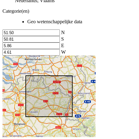
Nederlands; Vlaams
Categorie(en)
Geo wetenschappelijke data
N
S
E
W