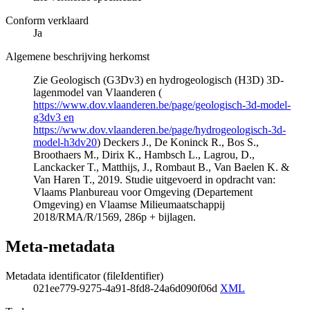
Conform verklaard
Ja
Algemene beschrijving herkomst
Zie Geologisch (G3Dv3) en hydrogeologisch (H3D) 3D-
lagenmodel van Vlaanderen (
https://www.dov.vlaanderen.be/page/geologisch-3d-model-
g3dv3 en
https://www.dov.vlaanderen.be/page/hydrogeologisch-3d-
model-h3dv20
) Deckers J., De Koninck R., Bos S.,
Broothaers M., Dirix K., Hambsch L., Lagrou, D.,
Lanckacker T., Matthijs, J., Rombaut B., Van Baelen K. &
Van Haren T., 2019. Studie uitgevoerd in opdracht van:
Vlaams Planbureau voor Omgeving (Departement
Omgeving) en Vlaamse Milieumaatschappij
2018/RMA/R/1569, 286p + bijlagen.
Meta-metadata
Metadata identificator (fileIdentifier)
021ee779-9275-4a91-8fd8-24a6d090f06d
XML