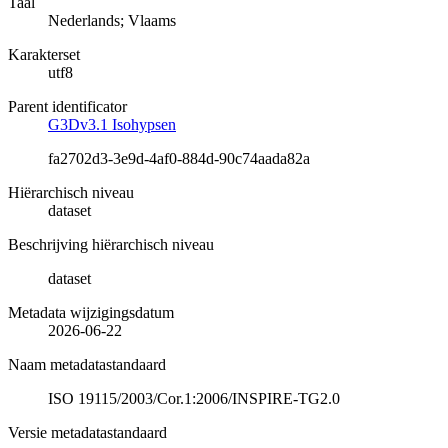
Taal
Nederlands; Vlaams
Karakterset
utf8
Parent identificator
G3Dv3.1 Isohypsen
fa2702d3-3e9d-4af0-884d-90c74aada82a
Hiërarchisch niveau
dataset
Beschrijving hiërarchisch niveau
dataset
Metadata wijzigingsdatum
2026-06-22
Naam metadatastandaard
ISO 19115/2003/Cor.1:2006/INSPIRE-TG2.0
Versie metadatastandaard