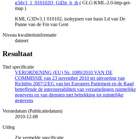
g3dv3_1_010102Q_GtDp_b_ih
(
GLG:KML-2.0-http-get-
map
)
KML G3Dv3.1 010102, isohypsen van basis Ld van De
Panne van de Fm van Gent
Niveau kwaliteitsinformatie
dataset
Resultaat
Titel specificatie
VERORDENING (EU) Nr. 1089/2010 VAN DE
COMMISSIE van 23 november 2010 ter uitvoering van
Richtlijn 2007/2/EG van het Europees Parlement en de Raad
betreffende de interoperabiliteit van verzamelingen ruimtelijke
gegevens en van diensten met betrekking tot ruimtelijke
gegevens
Versiedatum (Publicatiedatum)
2010-12-08
Uitleg
Zie vermelde specificatie