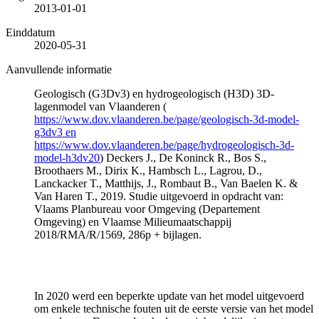
2013-01-01
Einddatum
2020-05-31
Aanvullende informatie
Geologisch (G3Dv3) en hydrogeologisch (H3D) 3D-
lagenmodel van Vlaanderen (
https://www.dov.vlaanderen.be/page/geologisch-3d-model-
g3dv3 en
https://www.dov.vlaanderen.be/page/hydrogeologisch-3d-
model-h3dv20
) Deckers J., De Koninck R., Bos S.,
Broothaers M., Dirix K., Hambsch L., Lagrou, D.,
Lanckacker T., Matthijs, J., Rombaut B., Van Baelen K. &
Van Haren T., 2019. Studie uitgevoerd in opdracht van:
Vlaams Planbureau voor Omgeving (Departement
Omgeving) en Vlaamse Milieumaatschappij
2018/RMA/R/1569, 286p + bijlagen.
In 2020 werd een beperkte update van het model uitgevoerd
om enkele technische fouten uit de eerste versie van het model