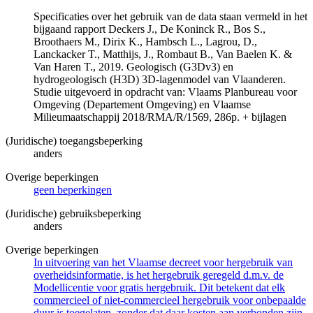
Specificaties over het gebruik van de data staan vermeld in het
bijgaand rapport Deckers J., De Koninck R., Bos S.,
Broothaers M., Dirix K., Hambsch L., Lagrou, D.,
Lanckacker T., Matthijs, J., Rombaut B., Van Baelen K. &
Van Haren T., 2019. Geologisch (G3Dv3) en
hydrogeologisch (H3D) 3D-lagenmodel van Vlaanderen.
Studie uitgevoerd in opdracht van: Vlaams Planbureau voor
Omgeving (Departement Omgeving) en Vlaamse
Milieumaatschappij 2018/RMA/R/1569, 286p. + bijlagen
(Juridische) toegangsbeperking
anders
Overige beperkingen
geen beperkingen
(Juridische) gebruiksbeperking
anders
Overige beperkingen
In uitvoering van het Vlaamse decreet voor hergebruik van
overheidsinformatie, is het hergebruik geregeld d.m.v. de
Modellicentie voor gratis hergebruik. Dit betekent dat elk
commercieel of niet-commercieel hergebruik voor onbepaalde
duur is toegelaten, zonder dat daar kosten aan verbonden zijn.