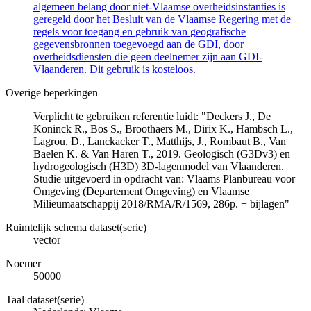
algemeen belang door niet-Vlaamse overheidsinstanties is
geregeld door het Besluit van de Vlaamse Regering met de
regels voor toegang en gebruik van geografische
gegevensbronnen toegevoegd aan de GDI, door
overheidsdiensten die geen deelnemer zijn aan GDI-
Vlaanderen. Dit gebruik is kosteloos.
Overige beperkingen
Verplicht te gebruiken referentie luidt: "Deckers J., De
Koninck R., Bos S., Broothaers M., Dirix K., Hambsch L.,
Lagrou, D., Lanckacker T., Matthijs, J., Rombaut B., Van
Baelen K. & Van Haren T., 2019. Geologisch (G3Dv3) en
hydrogeologisch (H3D) 3D-lagenmodel van Vlaanderen.
Studie uitgevoerd in opdracht van: Vlaams Planbureau voor
Omgeving (Departement Omgeving) en Vlaamse
Milieumaatschappij 2018/RMA/R/1569, 286p. + bijlagen"
Ruimtelijk schema dataset(serie)
vector
Noemer
50000
Taal dataset(serie)