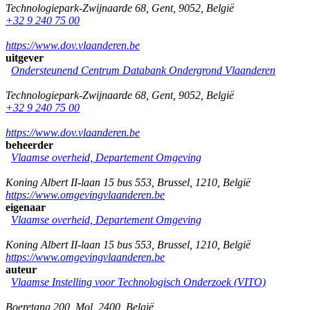
Technologiepark-Zwijnaarde 68
,
Gent
,
9052
,
België
+32 9 240 75 00
https://www.dov.vlaanderen.be
uitgever
Ondersteunend Centrum Databank Ondergrond Vlaanderen
Technologiepark-Zwijnaarde 68
,
Gent
,
9052
,
België
+32 9 240 75 00
https://www.dov.vlaanderen.be
beheerder
Vlaamse overheid, Departement Omgeving
Koning Albert II-laan 15 bus 553
,
Brussel
,
1210
,
België
https://www.omgevingvlaanderen.be
eigenaar
Vlaamse overheid, Departement Omgeving
Koning Albert II-laan 15 bus 553
,
Brussel
,
1210
,
België
https://www.omgevingvlaanderen.be
auteur
Vlaamse Instelling voor Technologisch Onderzoek (VITO)
Boeretang 200
,
Mol
,
2400
,
België