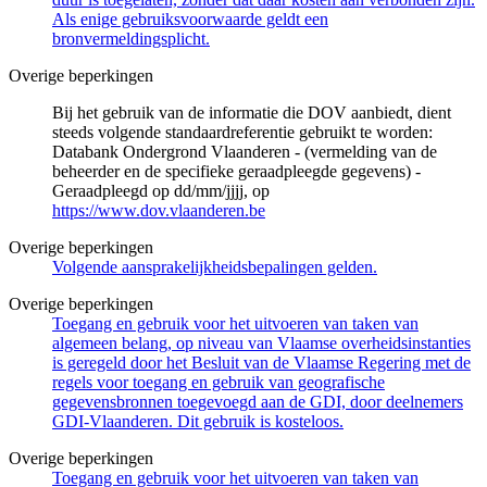
Als enige gebruiksvoorwaarde geldt een
bronvermeldingsplicht.
Overige beperkingen
Bij het gebruik van de informatie die DOV aanbiedt, dient
steeds volgende standaardreferentie gebruikt te worden:
Databank Ondergrond Vlaanderen - (vermelding van de
beheerder en de specifieke geraadpleegde gegevens) -
Geraadpleegd op dd/mm/jjjj, op
https://www.dov.vlaanderen.be
Overige beperkingen
Volgende aansprakelijkheidsbepalingen gelden.
Overige beperkingen
Toegang en gebruik voor het uitvoeren van taken van
algemeen belang, op niveau van Vlaamse overheidsinstanties
is geregeld door het Besluit van de Vlaamse Regering met de
regels voor toegang en gebruik van geografische
gegevensbronnen toegevoegd aan de GDI, door deelnemers
GDI-Vlaanderen. Dit gebruik is kosteloos.
Overige beperkingen
Toegang en gebruik voor het uitvoeren van taken van