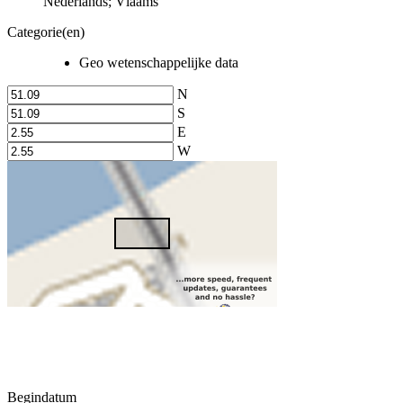
Nederlands; Vlaams
Categorie(en)
Geo wetenschappelijke data
N
S
E
W
Begindatum