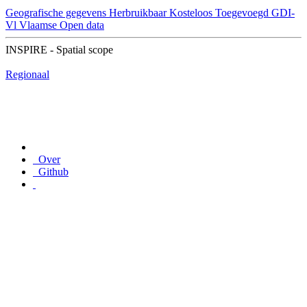
Geografische gegevens
Herbruikbaar
Kosteloos
Toegevoegd GDI-
Vl
Vlaamse Open data
INSPIRE - Spatial scope
Regionaal
Over
Github