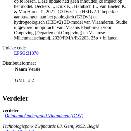
op te lossen. Deze update had geen inhoudelijke impact op
het model. Deckers J., Dirix K., Hambsch L., Van Baelen K.
& Van Haren T., 2021. G3Dv3.1 en H3Dv2.1: beperkte
aanpassingen aan het geologisch (G3Dv3) en
hydrogeologisch (H3Dv2) 3D-model van Vlaanderen. Studie
uitgevoerd in opdracht van: Vlaams Planbureau voor
Omgeving (Departement Omgeving) en Vlaamse
Milieumaatschappij. 2020/RMA/R/2203, 25p + bijlagen.
Unieke code
EPSG:31370
Distributieformaat
Naam
Versie
GML
3.2
Verdeler
verdeler
Databank Ondergrond Vlaanderen (DOV)
Technologiepark-Zwijnaarde 68
,
Gent
,
9052
,
België