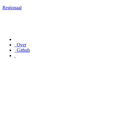
Regionaal
Over
Github