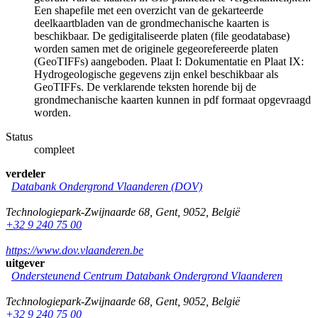
Een shapefile met een overzicht van de gekarteerde
deelkaartbladen van de grondmechanische kaarten is
beschikbaar. De gedigitaliseerde platen (file geodatabase)
worden samen met de originele gegeorefereerde platen
(GeoTIFFs) aangeboden. Plaat I: Dokumentatie en Plaat IX:
Hydrogeologische gegevens zijn enkel beschikbaar als
GeoTIFFs. De verklarende teksten horende bij de
grondmechanische kaarten kunnen in pdf formaat opgevraagd
worden.
Status
compleet
verdeler
Databank Ondergrond Vlaanderen (DOV)
Technologiepark-Zwijnaarde 68
,
Gent
,
9052
,
België
+32 9 240 75 00
https://www.dov.vlaanderen.be
uitgever
Ondersteunend Centrum Databank Ondergrond Vlaanderen
Technologiepark-Zwijnaarde 68
,
Gent
,
9052
,
België
+32 9 240 75 00