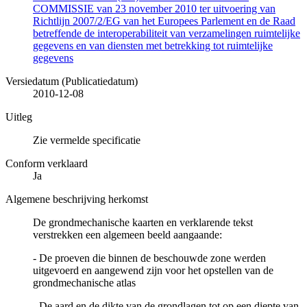
COMMISSIE van 23 november 2010 ter uitvoering van
Richtlijn 2007/2/EG van het Europees Parlement en de Raad
betreffende de interoperabiliteit van verzamelingen ruimtelijke
gegevens en van diensten met betrekking tot ruimtelijke
gegevens
Versiedatum (Publicatiedatum)
2010-12-08
Uitleg
Zie vermelde specificatie
Conform verklaard
Ja
Algemene beschrijving herkomst
De grondmechanische kaarten en verklarende tekst
verstrekken een algemeen beeld aangaande:
- De proeven die binnen de beschouwde zone werden
uitgevoerd en aangewend zijn voor het opstellen van de
grondmechanische atlas
- De aard en de dikte van de grondlagen tot op een diepte van