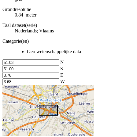
Grondresolutie
0.84 meter
Taal dataset(serie)
Nederlands; Vlaams
Categorie(en)
Geo wetenschappelijke data
N
S
E
W