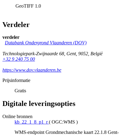
GeoTIFF
1.0
Verdeler
verdeler
Databank Ondergrond Vlaanderen (DOV)
Technologiepark-Zwijnaarde 68
,
Gent
,
9052
,
België
+32 9 240 75 00
https://www.dov.vlaanderen.be
Prijsinformatie
Gratis
Digitale leveringsopties
Online bronnen
kb_22_1_8_p1_r
(
OGC:WMS
)
WMS-endpoint Grondmechanische kaart 22.1.8 Gent-