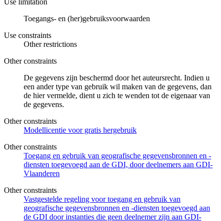
Use limitation
Toegangs- en (her)gebruiksvoorwaarden
Use constraints
Other restrictions
Other constraints
De gegevens zijn beschermd door het auteursrecht. Indien u
een ander type van gebruik wil maken van de gegevens, dan
de hier vermelde, dient u zich te wenden tot de eigenaar van
de gegevens.
Other constraints
Modellicentie voor gratis hergebruik
Other constraints
Toegang en gebruik van geografische gegevensbronnen en -
diensten toegevoegd aan de GDI, door deelnemers aan GDI-
Vlaanderen
Other constraints
Vastgestelde regeling voor toegang en gebruik van
geografische gegevensbronnen en -diensten toegevoegd aan
de GDI door instanties die geen deelnemer zijn aan GDI-