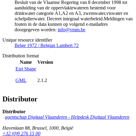
Besluit van de Vlaamse Regering van 8 december 1998 tot
aanduiding van de oppervlaktewateren bestemd voor
drinkwater categorie A1,A2 en A3, zwemwater,viswater en
schelpdierwater. Decreet integraal waterbeleid.Meldingen van
fouten in de data kunnen op volgend e-mailadres
doorgegeven worden:
info@vmm.be
Unique resource identifier
Belge 1972 / Belgian Lambert 72
Distribution format
Name
Version
Esri Shape
GML
2.1.2
Distributor
Distributor
agentschap Digitaal Vlaanderen -
Helpdesk Digitaal Vlaanderen
Havenlaan 88
,
Brussel
,
1000
,
België
+32 (0)9 276 15 00