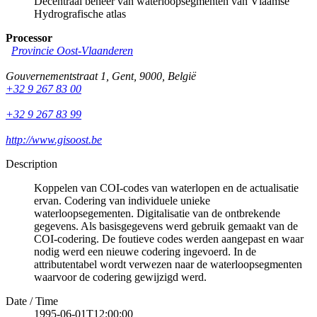
Decentraal beheer van waterloopsegmenten van Vlaamse
Hydrografische atlas
Processor
Provincie Oost-Vlaanderen
Gouvernementstraat 1
,
Gent
,
9000
,
België
+32 9 267 83 00
+32 9 267 83 99
http://www.gisoost.be
Description
Koppelen van COI-codes van waterlopen en de actualisatie
ervan. Codering van individuele unieke
waterloopsegementen. Digitalisatie van de ontbrekende
gegevens. Als basisgegevens werd gebruik gemaakt van de
COI-codering. De foutieve codes werden aangepast en waar
nodig werd een nieuwe codering ingevoerd. In de
attributentabel wordt verwezen naar de waterloopsegmenten
waarvoor de codering gewijzigd werd.
Date / Time
1995-06-01T12:00:00