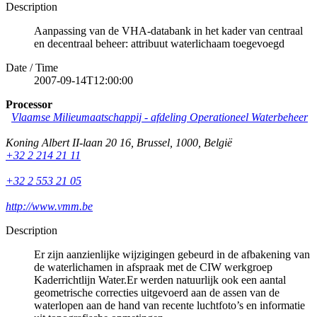
Description
Aanpassing van de VHA-databank in het kader van centraal
en decentraal beheer: attribuut waterlichaam toegevoegd
Date / Time
2007-09-14T12:00:00
Processor
Vlaamse Milieumaatschappij - afdeling Operationeel Waterbeheer
Koning Albert II-laan 20 16
,
Brussel
,
1000
,
België
+32 2 214 21 11
+32 2 553 21 05
http://www.vmm.be
Description
Er zijn aanzienlijke wijzigingen gebeurd in de afbakening van
de waterlichamen in afspraak met de CIW werkgroep
Kaderrichtlijn Water.Er werden natuurlijk ook een aantal
geometrische correcties uitgevoerd aan de assen van de
waterlopen aan de hand van recente luchtfoto’s en informatie