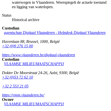
waterwegen in Vlaanderen. Weerspiegelt de actuele toestand
en ligging van waterlopen.
Status
Historical archive
Custodian
agentschap Digitaal Vlaanderen -
Helpdesk Digitaal Vlaanderen
Havenlaan 88
,
Brussel
,
1000
,
België
+32 (0)9 276 15 00
https://www.vlaanderen.be/digitaal-vlaanderen
Custodian
VLAAMSE MILIEUMAATSCHAPPIJ
Dokter De Moorstraat 24-26
,
Aalst
,
9300
,
België
+32 (0)53 72 62 10
+32 2 553 21 05
https://vmm.vlaanderen.be/
Owner
VLAAMSE MILIEUMAATSCHAPPIJ