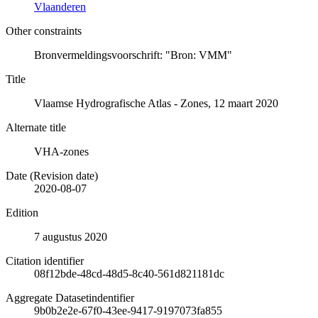
Vlaanderen
Other constraints
Bronvermeldingsvoorschrift: "Bron: VMM"
Title
Vlaamse Hydrografische Atlas - Zones, 12 maart 2020
Alternate title
VHA-zones
Date (Revision date)
2020-08-07
Edition
7 augustus 2020
Citation identifier
08f12bde-48cd-48d5-8c40-561d821181dc
Aggregate Datasetindentifier
9b0b2e2e-67f0-43ee-9417-9197073fa855