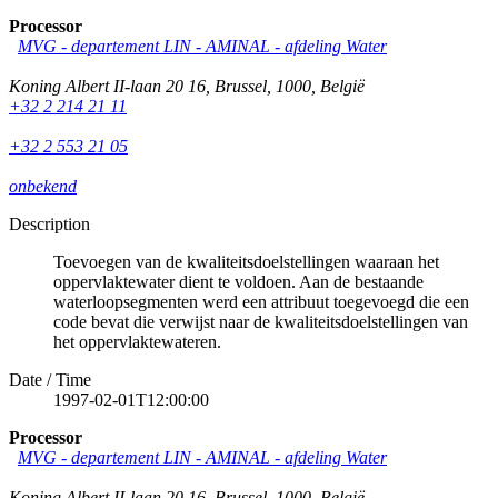
Processor
MVG - departement LIN - AMINAL - afdeling Water
Koning Albert II-laan 20 16
,
Brussel
,
1000
,
België
+32 2 214 21 11
+32 2 553 21 05
onbekend
Description
Toevoegen van de kwaliteitsdoelstellingen waaraan het
oppervlaktewater dient te voldoen. Aan de bestaande
waterloopsegmenten werd een attribuut toegevoegd die een
code bevat die verwijst naar de kwaliteitsdoelstellingen van
het oppervlaktewateren.
Date / Time
1997-02-01T12:00:00
Processor
MVG - departement LIN - AMINAL - afdeling Water
Koning Albert II-laan 20 16
,
Brussel
,
1000
,
België