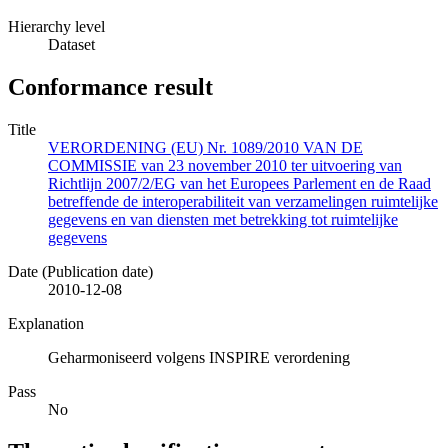
Hierarchy level
Dataset
Conformance result
Title
VERORDENING (EU) Nr. 1089/2010 VAN DE
COMMISSIE van 23 november 2010 ter uitvoering van
Richtlijn 2007/2/EG van het Europees Parlement en de Raad
betreffende de interoperabiliteit van verzamelingen ruimtelijke
gegevens en van diensten met betrekking tot ruimtelijke
gegevens
Date (Publication date)
2010-12-08
Explanation
Geharmoniseerd volgens INSPIRE verordening
Pass
No