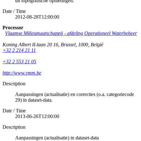
uit topografische opmetingen.
Date / Time
2012-08-28T12:00:00
Processor
Vlaamse Milieumaatschappij - afdeling Operationeel Waterbeheer
Koning Albert II-laan 20 16
,
Brussel
,
1000
,
België
+32 2 214 21 11
+32 2 553 21 05
http://www.vmm.be
Description
Aanpassingen (actualisatie) en correcties (o.a. categoriecode
29) in dataset-data.
Date / Time
2013-06-26T12:00:00
Description
Aanpassingen (actualisatie) in dataset-data