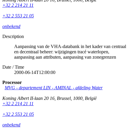
+32 2 214 21 11
+32 2 553 21 05
onbekend
Description
Aanpassing van de VHA-databank in het kader van centraal
en decentraal beheer: wijzigingen tracé waterlopen,
aanpassing aan attributen, aanpassing van zonegrenzen
Date / Time
2000-06-14T12:00:00
Processor
MVG - departement LIN - AMINAL - afdeling Water
Koning Albert II-laan 20 16
,
Brussel
,
1000
,
België
+32 2 214 21 11
+32 2 553 21 05
onbekend