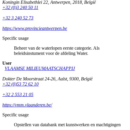
Koningin Elisabethlei 22
,
Antwerpen
,
2018
,
België
+32 (0)3 240 50 11
+32 3 240 52 73
https://www.provincieantwerpen.be
Specific usage
Beheer van de waterlopen eerste categorie. Als
beleidsinstument voor de afdeling Water.
User
VLAAMSE MILIEUMAATSCHAPPIJ
Dokter De Moorstraat 24-26
,
Aalst
,
9300
,
België
+32 (0)53 72 62 10
+32 2 553 21 05
https://vmm.vlaanderen.be/
Specific usage
Opstellen van databank met kunstwerken en machtigingen