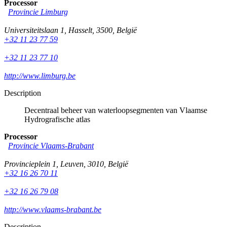
Processor
Provincie Limburg
Universiteitslaan 1
,
Hasselt
,
3500
,
België
+32 11 23 77 59
+32 11 23 77 10
http://www.limburg.be
Description
Decentraal beheer van waterloopsegmenten van Vlaamse
Hydrografische atlas
Processor
Provincie Vlaams-Brabant
Provincieplein 1
,
Leuven
,
3010
,
België
+32 16 26 70 11
+32 16 26 79 08
http://www.vlaams-brabant.be
Description