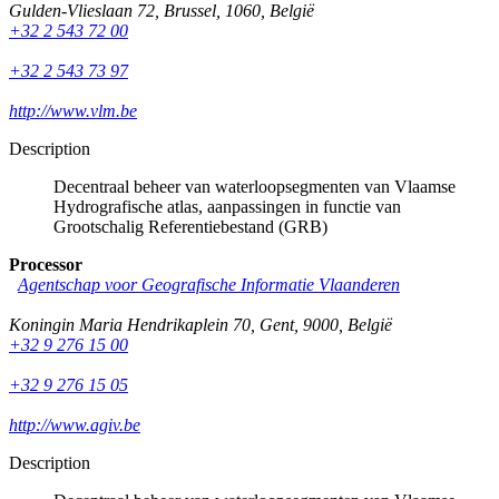
Gulden-Vlieslaan 72
,
Brussel
,
1060
,
België
+32 2 543 72 00
+32 2 543 73 97
http://www.vlm.be
Description
Decentraal beheer van waterloopsegmenten van Vlaamse
Hydrografische atlas, aanpassingen in functie van
Grootschalig Referentiebestand (GRB)
Processor
Agentschap voor Geografische Informatie Vlaanderen
Koningin Maria Hendrikaplein 70
,
Gent
,
9000
,
België
+32 9 276 15 00
+32 9 276 15 05
http://www.agiv.be
Description