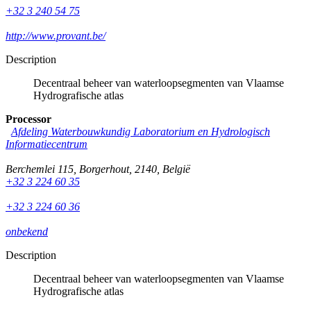
+32 3 240 54 75
http://www.provant.be/
Description
Decentraal beheer van waterloopsegmenten van Vlaamse
Hydrografische atlas
Processor
Afdeling Waterbouwkundig Laboratorium en Hydrologisch
Informatiecentrum
Berchemlei 115
,
Borgerhout
,
2140
,
België
+32 3 224 60 35
+32 3 224 60 36
onbekend
Description
Decentraal beheer van waterloopsegmenten van Vlaamse
Hydrografische atlas