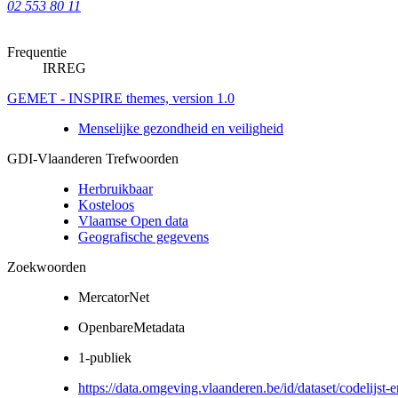
02 553 80 11
Frequentie
IRREG
GEMET - INSPIRE themes, version 1.0
Menselijke gezondheid en veiligheid
GDI-Vlaanderen Trefwoorden
Herbruikbaar
Kosteloos
Vlaamse Open data
Geografische gegevens
Zoekwoorden
MercatorNet
OpenbareMetadata
1-publiek
https://data.omgeving.vlaanderen.be/id/dataset/codelijst-