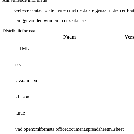
Aanvullende informatie
Gelieve contact op te nemen met de data-eigenaar indien er fou
teruggevonden worden in deze dataset.
Distributieformaat
Naam
Vers
HTML
csv
java-archive
ld+json
turtle
vnd.openxmlformats-officedocument.spreadsheetml.sheet