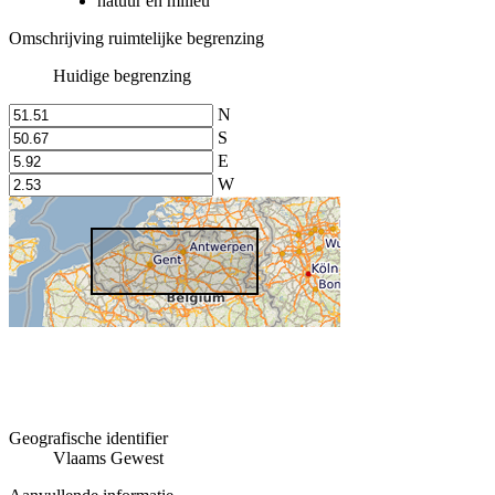
natuur en milieu
Omschrijving ruimtelijke begrenzing
Huidige begrenzing
N
S
E
W
Geografische identifier
Vlaams Gewest