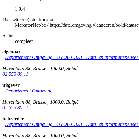
1.0.4
Dataset(serie) identificator
MercatorNet-be
/
https://data.omgeving.vlaanderen.be/id/dataset
Status
compleet
eigenaar
Departement Omgeving - OVO003323 - Data- en informatiebeheer &
Havenlaan 88
,
Brussel
,
1000.0
,
België
02 553 80 11
uitgever
Departement Omgeving
Havenlaan 88
,
Brussel
,
1000.0
,
België
02 553 80 11
beheerder
Departement Omgeving - OVO003323 - Data- en informatiebeheer &
Havenlaan 88
,
Brussel
,
1000.0
,
België