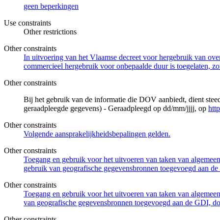
geen beperkingen
Use constraints
Other restrictions
Other constraints
In uitvoering van het Vlaamse decreet voor hergebruik van overh
commercieel hergebruik voor onbepaalde duur is toegelaten, zo
Other constraints
Bij het gebruik van de informatie die DOV aanbiedt, dient ste
geraadpleegde gegevens) - Geraadpleegd op dd/mm/jjjj, op
htt
Other constraints
Volgende aansprakelijkheidsbepalingen gelden.
Other constraints
Toegang en gebruik voor het uitvoeren van taken van algemeen 
gebruik van geografische gegevensbronnen toegevoegd aan de 
Other constraints
Toegang en gebruik voor het uitvoeren van taken van algemeen 
van geografische gegevensbronnen toegevoegd aan de GDI, door
Other constraints