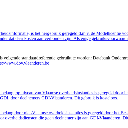
eidsinformatie, is het hergebruik geregeld d.m.v. de Modellicentie voor
nder dat daar kosten aan verbonden zijn. Als enige gebruiksvoorwaarde
eds volgende standaardreferentie gebruikt te worden: Databank Ondergr
ps://www.dov.vlaanderen.be
belang, op niveau van Vlaamse overheidsinstanties is geregeld door h
GDI, door deelnemers GDI-Vlaanderen. Dit gebruik is kosteloos.
belang door niet-Vlaamse overheidsinstanties is geregeld door het Bes
 overheidsdiensten die geen deelnemer zijn aan GDI-Vlaanderen. Dit 