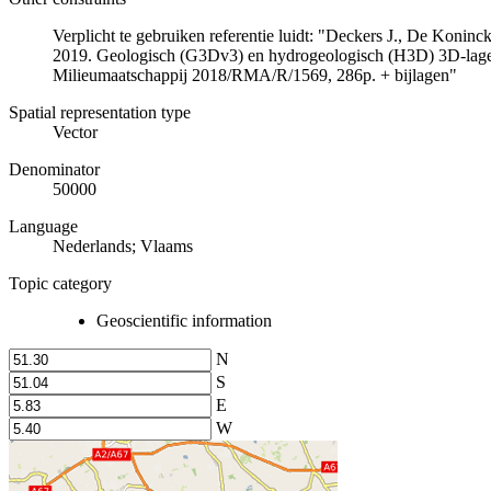
Verplicht te gebruiken referentie luidt: "Deckers J., De Koni
2019. Geologisch (G3Dv3) en hydrogeologisch (H3D) 3D-lage
Milieumaatschappij 2018/RMA/R/1569, 286p. + bijlagen"
Spatial representation type
Vector
Denominator
50000
Language
Nederlands; Vlaams
Topic category
Geoscientific information
N
S
E
W