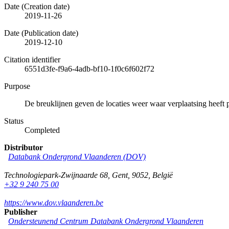
Date (Creation date)
2019-11-26
Date (Publication date)
2019-12-10
Citation identifier
6551d3fe-f9a6-4adb-bf10-1f0c6f602f72
Purpose
De breuklijnen geven de locaties weer waar verplaatsing heeft 
Status
Completed
Distributor
Databank Ondergrond Vlaanderen (DOV)
Technologiepark-Zwijnaarde 68
,
Gent
,
9052
,
België
+32 9 240 75 00
https://www.dov.vlaanderen.be
Publisher
Ondersteunend Centrum Databank Ondergrond Vlaanderen