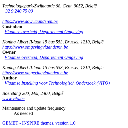
Technologiepark-Zwijnaarde 68
,
Gent
,
9052
,
België
+32 9 240 75 00
https://www.dov.vlaanderen.be
Custodian
Vlaamse overheid, Departement Omgeving
Koning Albert II-laan 15 bus 553
,
Brussel
,
1210
,
België
https://www.omgevingvlaanderen.be
Owner
Vlaamse overheid, Departement Omgeving
Koning Albert II-laan 15 bus 553
,
Brussel
,
1210
,
België
https://www.omgevingvlaanderen.be
Author
Vlaamse Instelling voor Technologisch Onderzoek (VITO)
Boeretang 200
,
Mol
,
2400
,
België
www.vito.be
Maintenance and update frequency
As needed
GEMET - INSPIRE themes, version 1.0