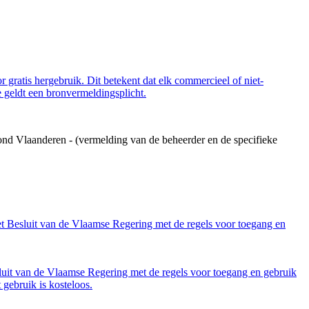
 gratis hergebruik. Dit betekent dat elk commercieel of niet-
 geldt een bronvermeldingsplicht.
ond Vlaanderen - (vermelding van de beheerder en de specifieke
et Besluit van de Vlaamse Regering met de regels voor toegang en
luit van de Vlaamse Regering met de regels voor toegang en gebruik
gebruik is kosteloos.