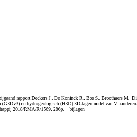
t bijgaand rapport Deckers J., De Koninck R., Bos S., Broothaers M., Di
 (G3Dv3) en hydrogeologisch (H3D) 3D-lagenmodel van Vlaanderen. S
appij 2018/RMA/R/1569, 286p. + bijlagen