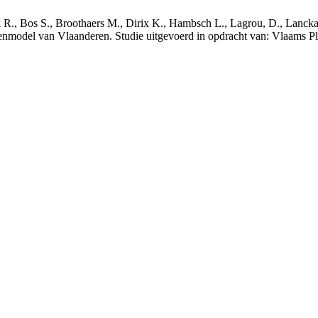
nck R., Bos S., Broothaers M., Dirix K., Hambsch L., Lagrou, D., Lanck
nmodel van Vlaanderen. Studie uitgevoerd in opdracht van: Vlaams