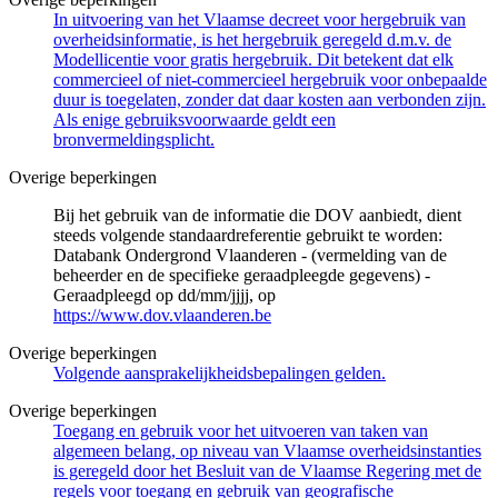
In uitvoering van het Vlaamse decreet voor hergebruik van
overheidsinformatie, is het hergebruik geregeld d.m.v. de
Modellicentie voor gratis hergebruik. Dit betekent dat elk
commercieel of niet-commercieel hergebruik voor onbepaalde
duur is toegelaten, zonder dat daar kosten aan verbonden zijn.
Als enige gebruiksvoorwaarde geldt een
bronvermeldingsplicht.
Overige beperkingen
Bij het gebruik van de informatie die DOV aanbiedt, dient
steeds volgende standaardreferentie gebruikt te worden:
Databank Ondergrond Vlaanderen - (vermelding van de
beheerder en de specifieke geraadpleegde gegevens) -
Geraadpleegd op dd/mm/jjjj, op
https://www.dov.vlaanderen.be
Overige beperkingen
Volgende aansprakelijkheidsbepalingen gelden.
Overige beperkingen
Toegang en gebruik voor het uitvoeren van taken van
algemeen belang, op niveau van Vlaamse overheidsinstanties
is geregeld door het Besluit van de Vlaamse Regering met de
regels voor toegang en gebruik van geografische