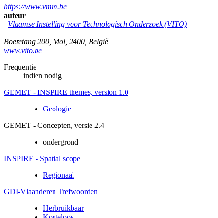
https://www.vmm.be
auteur
Vlaamse Instelling voor Technologisch Onderzoek (VITO)
Boeretang 200
,
Mol
,
2400
,
België
www.vito.be
Frequentie
indien nodig
GEMET - INSPIRE themes, version 1.0
Geologie
GEMET - Concepten, versie 2.4
ondergrond
INSPIRE - Spatial scope
Regionaal
GDI-Vlaanderen Trefwoorden
Herbruikbaar
Kosteloos