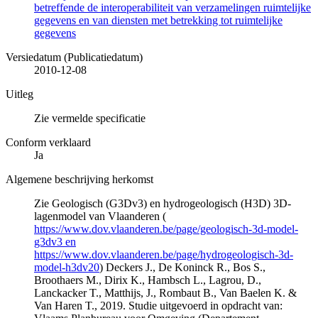
betreffende de interoperabiliteit van verzamelingen ruimtelijke
gegevens en van diensten met betrekking tot ruimtelijke
gegevens
Versiedatum (Publicatiedatum)
2010-12-08
Uitleg
Zie vermelde specificatie
Conform verklaard
Ja
Algemene beschrijving herkomst
Zie Geologisch (G3Dv3) en hydrogeologisch (H3D) 3D-
lagenmodel van Vlaanderen (
https://www.dov.vlaanderen.be/page/geologisch-3d-model-
g3dv3 en
https://www.dov.vlaanderen.be/page/hydrogeologisch-3d-
model-h3dv20
) Deckers J., De Koninck R., Bos S.,
Broothaers M., Dirix K., Hambsch L., Lagrou, D.,
Lanckacker T., Matthijs, J., Rombaut B., Van Baelen K. &
Van Haren T., 2019. Studie uitgevoerd in opdracht van: