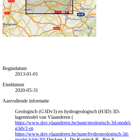
Begindatum
2013-01-01
Einddatum
2020-05-31
Aanvullende informatie
Geologisch (G3Dv3) en hydrogeologisch (H3D) 3D-
lagenmodel van Vlaanderen (
https://www.dov.vlaanderen.be/page/geologisch-3d-model-
g3dv3 en
https://www.dov.vlaanderen.be/page/hydrogeologisch-3d-
model-h3dv20
) Deckers J., De Koninck R., Bos S.,