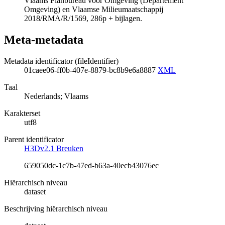
Vlaams Planbureau voor Omgeving (Departement
Omgeving) en Vlaamse Milieumaatschappij
2018/RMA/R/1569, 286p + bijlagen.
Meta-metadata
Metadata identificator (fileIdentifier)
01caee06-ff0b-407e-8879-bc8b9e6a8887
XML
Taal
Nederlands; Vlaams
Karakterset
utf8
Parent identificator
H3Dv2.1 Breuken
659050dc-1c7b-47ed-b63a-40ecb43076ec
Hiërarchisch niveau
dataset
Beschrijving hiërarchisch niveau