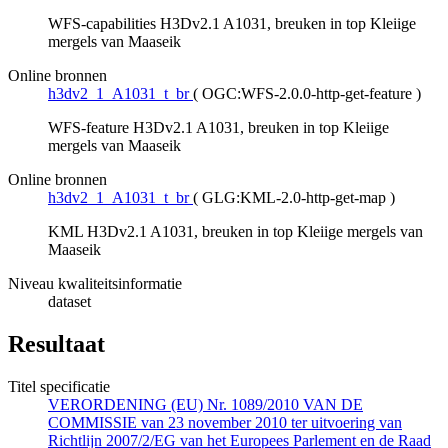
WFS-capabilities H3Dv2.1 A1031, breuken in top Kleiige
mergels van Maaseik
Online bronnen
h3dv2_1_A1031_t_br
(
OGC:WFS-2.0.0-http-get-feature
)
WFS-feature H3Dv2.1 A1031, breuken in top Kleiige
mergels van Maaseik
Online bronnen
h3dv2_1_A1031_t_br
(
GLG:KML-2.0-http-get-map
)
KML H3Dv2.1 A1031, breuken in top Kleiige mergels van
Maaseik
Niveau kwaliteitsinformatie
dataset
Resultaat
Titel specificatie
VERORDENING (EU) Nr. 1089/2010 VAN DE
COMMISSIE van 23 november 2010 ter uitvoering van
Richtlijn 2007/2/EG van het Europees Parlement en de Raad