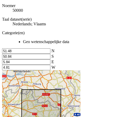
Noemer
50000
Taal dataset(serie)
Nederlands; Vlaams
Categorie(en)
Geo wetenschappelijke data
N
S
E
W