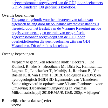
gegevensbronnen toegevoegd aan de GDI, door deelnemers
GDI-Vlaanderen. Dit gebruik is kosteloos.
Overige beperkingen
Toegang en gebruik voor het uitvoeren van taken van
algemeen belang door niet-Vlaamse overheidsinstanties is
geregeld door het Besluit van de Vlaamse Regering met de
regels voor toegang en gebruik van geografische
gegevensbronnen toegevoegd aan de GDI, door
overheidsdiensten die geen deelnemer zijn aan GDI-
Vlaanderen. Dit gebruik is kosteloos.
Overige beperkingen
Verplicht te gebruiken referentie luidt: "Deckers J., De
Koninck R., Bos S., Broothaers M., Dirix K., Hambsch L.,
Lagrou, D., Lanckacker T., Matthijs, J., Rombaut B., Van
Baelen K. & Van Haren T., 2019. Geologisch (G3Dv3) en
hydrogeologisch (H3D) 3D-lagenmodel van Vlaanderen.
Studie uitgevoerd in opdracht van: Vlaams Planbureau voor
Omgeving (Departement Omgeving) en Vlaamse
Milieumaatschappij 2018/RMA/R/1569, 286p. + bijlagen"
Ruimtelijk schema dataset(serie)
vector