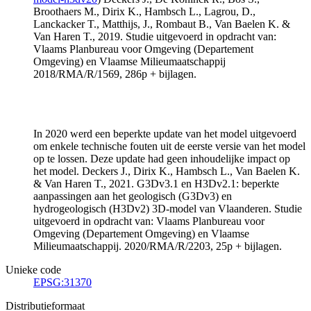
Broothaers M., Dirix K., Hambsch L., Lagrou, D.,
Lanckacker T., Matthijs, J., Rombaut B., Van Baelen K. &
Van Haren T., 2019. Studie uitgevoerd in opdracht van:
Vlaams Planbureau voor Omgeving (Departement
Omgeving) en Vlaamse Milieumaatschappij
2018/RMA/R/1569, 286p + bijlagen.
In 2020 werd een beperkte update van het model uitgevoerd
om enkele technische fouten uit de eerste versie van het model
op te lossen. Deze update had geen inhoudelijke impact op
het model. Deckers J., Dirix K., Hambsch L., Van Baelen K.
& Van Haren T., 2021. G3Dv3.1 en H3Dv2.1: beperkte
aanpassingen aan het geologisch (G3Dv3) en
hydrogeologisch (H3Dv2) 3D-model van Vlaanderen. Studie
uitgevoerd in opdracht van: Vlaams Planbureau voor
Omgeving (Departement Omgeving) en Vlaamse
Milieumaatschappij. 2020/RMA/R/2203, 25p + bijlagen.
Unieke code
EPSG:31370
Distributieformaat