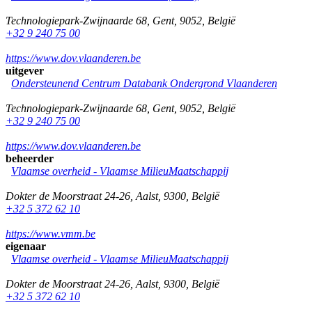
Technologiepark-Zwijnaarde 68
,
Gent
,
9052
,
België
+32 9 240 75 00
https://www.dov.vlaanderen.be
uitgever
Ondersteunend Centrum Databank Ondergrond Vlaanderen
Technologiepark-Zwijnaarde 68
,
Gent
,
9052
,
België
+32 9 240 75 00
https://www.dov.vlaanderen.be
beheerder
Vlaamse overheid - Vlaamse MilieuMaatschappij
Dokter de Moorstraat 24-26
,
Aalst
,
9300
,
België
+32 5 372 62 10
https://www.vmm.be
eigenaar
Vlaamse overheid - Vlaamse MilieuMaatschappij
Dokter de Moorstraat 24-26
,
Aalst
,
9300
,
België
+32 5 372 62 10