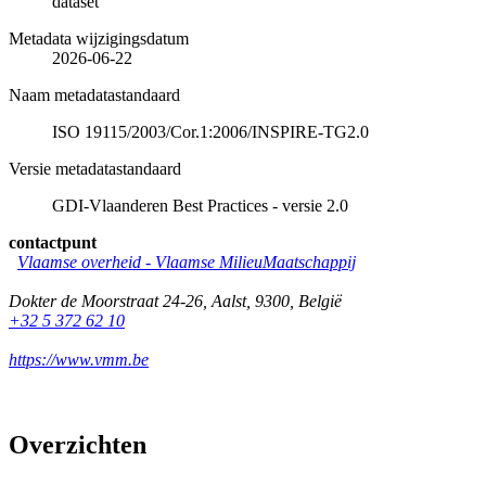
dataset
Metadata wijzigingsdatum
2026-06-22
Naam metadatastandaard
ISO 19115/2003/Cor.1:2006/INSPIRE-TG2.0
Versie metadatastandaard
GDI-Vlaanderen Best Practices - versie 2.0
contactpunt
Vlaamse overheid - Vlaamse MilieuMaatschappij
Dokter de Moorstraat 24-26
,
Aalst
,
9300
,
België
+32 5 372 62 10
https://www.vmm.be
Overzichten