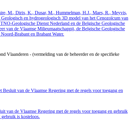
elaire, M., Dirix, K., Dusar, M., Hummelman, H.J., Maes, R., Meyvis,
3. Geologisch en hydrogeologisch 3D model van het Cenozoïcum van
 TNO-Geologische Dienst Nederland en de Belgische Geologische
eer van de Vlaamse Milieumaatschappij, de Belgische Geologische
e Noord-Brabant en Brabant Water.
ond Vlaanderen - (vermelding van de beheerder en de specifieke
et Besluit van de Vlaamse Regering met de regels voor toegang en
luit van de Vlaamse Regering met de regels voor toegang en gebruik
gebruik is kosteloos.