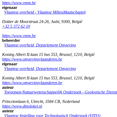
https://www.vmm.be
eigenaar
Vlaamse overheid - Vlaamse MilieuMaatschappij
Dokter de Moorstraat 24-26
,
Aalst
,
9300
,
België
+32 5 372 62 10
https://www.vmm.be
beheerder
Vlaamse overheid, Departement Omgeving
Koning Albert II-laan 15 bus 553
,
Brussel
,
1210
,
België
https://www.omgevingvlaanderen.be
eigenaar
Vlaamse overheid, Departement Omgeving
Koning Albert II-laan 15 bus 553
,
Brussel
,
1210
,
België
https://www.omgevingvlaanderen.be
auteur
Toegepast-Natuurwetenschappelijk Onderzoek - Geologische Diens
Princetonlaan 6
,
Utrecht
,
3584 CB
,
Nederland
https://www.dinoloket.nl
auteur
Vlaamse Instelling voor Technologisch Onderzoek (VITO)