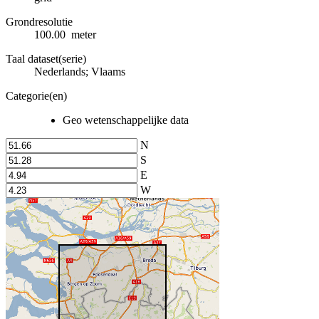
Grondresolutie
100.00 meter
Taal dataset(serie)
Nederlands; Vlaams
Categorie(en)
Geo wetenschappelijke data
N
S
E
W