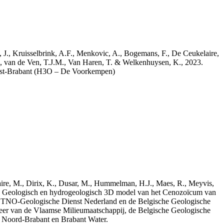
a, J., Kruisselbrink, A.F., Menkovic, A., Bogemans, F., De Ceukelaire,
, van de Ven, T.J.M., Van Haren, T. & Welkenhuysen, K., 2023.
est-Brabant (H3O – De Voorkempen)
elaire, M., Dirix, K., Dusar, M., Hummelman, H.J., Maes, R., Meyvis,
3. Geologisch en hydrogeologisch 3D model van het Cenozoïcum van
 TNO-Geologische Dienst Nederland en de Belgische Geologische
eer van de Vlaamse Milieumaatschappij, de Belgische Geologische
e Noord-Brabant en Brabant Water.