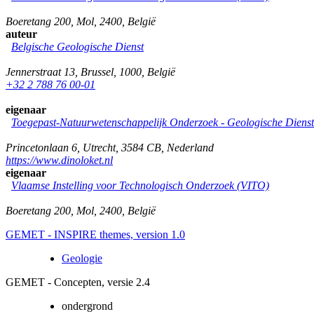
Boeretang 200
,
Mol
,
2400
,
België
auteur
Belgische Geologische Dienst
Jennerstraat 13
,
Brussel
,
1000
,
België
+32 2 788 76 00-01
eigenaar
Toegepast-Natuurwetenschappelijk Onderzoek - Geologische Diens
Princetonlaan 6
,
Utrecht
,
3584 CB
,
Nederland
https://www.dinoloket.nl
eigenaar
Vlaamse Instelling voor Technologisch Onderzoek (VITO)
Boeretang 200
,
Mol
,
2400
,
België
GEMET - INSPIRE themes, version 1.0
Geologie
GEMET - Concepten, versie 2.4
ondergrond