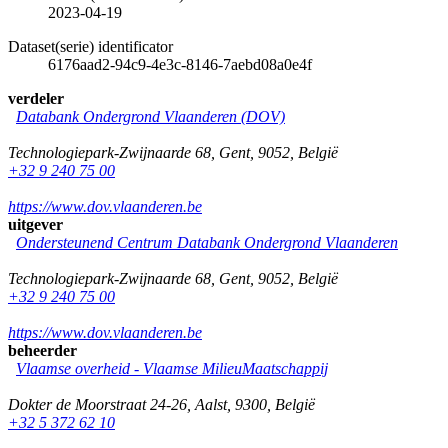
2023-04-19
Dataset(serie) identificator
6176aad2-94c9-4e3c-8146-7aebd08a0e4f
verdeler
Databank Ondergrond Vlaanderen (DOV)
Technologiepark-Zwijnaarde 68
,
Gent
,
9052
,
België
+32 9 240 75 00
https://www.dov.vlaanderen.be
uitgever
Ondersteunend Centrum Databank Ondergrond Vlaanderen
Technologiepark-Zwijnaarde 68
,
Gent
,
9052
,
België
+32 9 240 75 00
https://www.dov.vlaanderen.be
beheerder
Vlaamse overheid - Vlaamse MilieuMaatschappij
Dokter de Moorstraat 24-26
,
Aalst
,
9300
,
België
+32 5 372 62 10