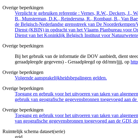
Overige beperkingen
Verplicht te gebruiken referentie : Vernes, R.W., Deckers, J.,
B., Munsterman, D.K., Reindersma, R., Rombaut, B., Van Bae
de Belgisch-Nederlandse grensstreek van De Noorderkempen/
Dienst (KBIN) in opdracht van het Vlaams Planbureau voor O
Dienst van het Koninklijk Belgisch Instituut voor Natuurwet
Overige beperkingen
Bij het gebruik van de informatie die DOV aanbiedt, dient ste
geraadpleegde gegevens) - Geraadpleegd op dd/mm/jjjj, op
htt
Overige beperkingen
Volgende aansprakelijkheidsbepalingen gelden.
Overige beperkingen
Toegang en gebruik voor het uitvoeren van taken van algemeen 
gebruik van geografische gegevensbronnen toegevoegd aan de 
Overige beperkingen
Toegang en gebruik voor het uitvoeren van taken van algemeen 
van geografische gegevensbronnen toegevoegd aan de GDI, door
Ruimtelijk schema dataset(serie)
grid