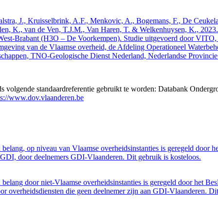
 Walstra, J., Kruisselbrink, A.F., Menkovic, A., Bogemans, F., De Ceuk
len, K., van de Ven, T.J.M., Van Haren, T. & Welkenhuysen, K., 202
West-Brabant (H3O – De Voorkempen). Studie uitgevoerd door VITO,
mgeving van de Vlaamse overheid, de Afdeling Operationeel Waterbeh
enschappen, TNO-Geologische Dienst Nederland, Nederlandse Provinci
eds volgende standaardreferentie gebruikt te worden: Databank Ondergr
ps://www.dov.vlaanderen.be
belang, op niveau van Vlaamse overheidsinstanties is geregeld door h
GDI, door deelnemers GDI-Vlaanderen. Dit gebruik is kosteloos.
belang door niet-Vlaamse overheidsinstanties is geregeld door het Bes
 overheidsdiensten die geen deelnemer zijn aan GDI-Vlaanderen. Dit 