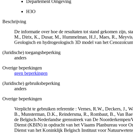
Departement Omgeving
H3O
Beschrijving
De informatie over hoe de resultaten tot stand gekomen zijn, st
M., Dirix, K., Dusar, M., Hummelman, H.J., Maes, R., Meyvis
Geologisch en hydrogeologisch 3D model van het Cenozoïcu
(Juridische) toegangsbeperking
anders
Overige beperkingen
geen beperkingen
(Juridische) gebruiksbeperking
anders
Overige beperkingen
Verplicht te gebruiken referentie : Vernes, R.W., Deckers, J.,
B., Munsterman, D.K., Reindersma, R., Rombaut, B., Van Bae
de Belgisch-Nederlandse grensstreek van De Noorderkempen/
Dienst (KBIN) in opdracht van het Vlaams Planbureau voor O
Dienst van het Koninklijk Belgisch Instituut voor Natuurwet