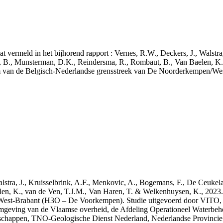
aat vermeld in het bijhorend rapport : Vernes, R.W., Deckers, J., Walstr
, B., Munsterman, D.K., Reindersma, R., Rombaut, B., Van Baelen, K.
m van de Belgisch-Nederlandse grensstreek van De Noorderkempen/W
 Walstra, J., Kruisselbrink, A.F., Menkovic, A., Bogemans, F., De Ceuk
len, K., van de Ven, T.J.M., Van Haren, T. & Welkenhuysen, K., 202
West-Brabant (H3O – De Voorkempen). Studie uitgevoerd door VITO,
mgeving van de Vlaamse overheid, de Afdeling Operationeel Waterbeh
enschappen, TNO-Geologische Dienst Nederland, Nederlandse Provinci