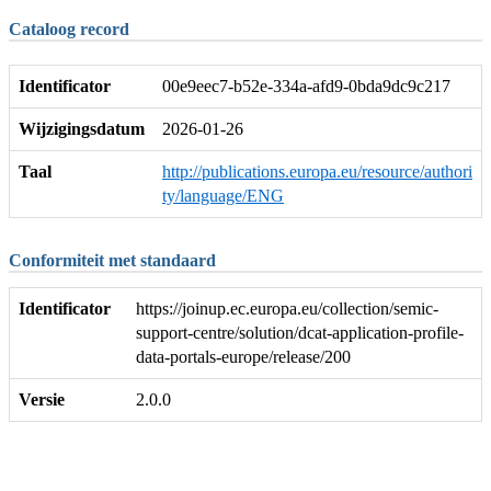
Cataloog record
Identificator
00e9eec7-b52e-334a-afd9-0bda9dc9c217
Wijzigingsdatum
2026-01-26
Taal
http://publications.europa.eu/resource/authori
ty/language/ENG
Conformiteit met standaard
Identificator
https://joinup.ec.europa.eu/collection/semic-
support-centre/solution/dcat-application-profile-
data-portals-europe/release/200
Versie
2.0.0