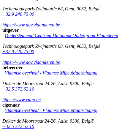
Technologiepark-Zwijnaarde 68
,
Gent
,
9052
,
België
+32 9 240 75 00
https://www.dov.vlaanderen.be
uitgever
Ondersteunend Centrum Databank Ondergrond Vlaanderen
Technologiepark-Zwijnaarde 68
,
Gent
,
9052
,
België
+32 9 240 75 00
https://www.dov.vlaanderen.be
beheerder
Vlaamse overheid - Vlaamse MilieuMaatschappij
Dokter de Moorstraat 24-26
,
Aalst
,
9300
,
België
+32 5 372 62 10
https://www.vmm.be
eigenaar
Vlaamse overheid - Vlaamse MilieuMaatschappij
Dokter de Moorstraat 24-26
,
Aalst
,
9300
,
België
+32 5 372 62 10