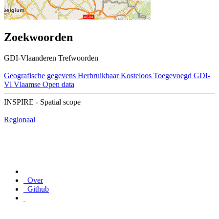
Zoekwoorden
GDI-Vlaanderen Trefwoorden
Geografische gegevens
Herbruikbaar
Kosteloos
Toegevoegd GDI-
Vl
Vlaamse Open data
INSPIRE - Spatial scope
Regionaal
Over
Github