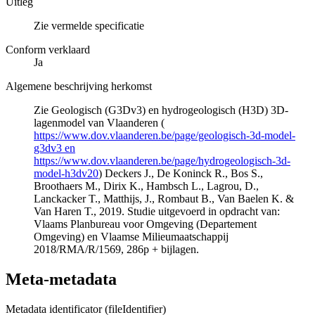
Uitleg
Zie vermelde specificatie
Conform verklaard
Ja
Algemene beschrijving herkomst
Zie Geologisch (G3Dv3) en hydrogeologisch (H3D) 3D-
lagenmodel van Vlaanderen (
https://www.dov.vlaanderen.be/page/geologisch-3d-model-
g3dv3 en
https://www.dov.vlaanderen.be/page/hydrogeologisch-3d-
model-h3dv20
) Deckers J., De Koninck R., Bos S.,
Broothaers M., Dirix K., Hambsch L., Lagrou, D.,
Lanckacker T., Matthijs, J., Rombaut B., Van Baelen K. &
Van Haren T., 2019. Studie uitgevoerd in opdracht van:
Vlaams Planbureau voor Omgeving (Departement
Omgeving) en Vlaamse Milieumaatschappij
2018/RMA/R/1569, 286p + bijlagen.
Meta-metadata
Metadata identificator (fileIdentifier)