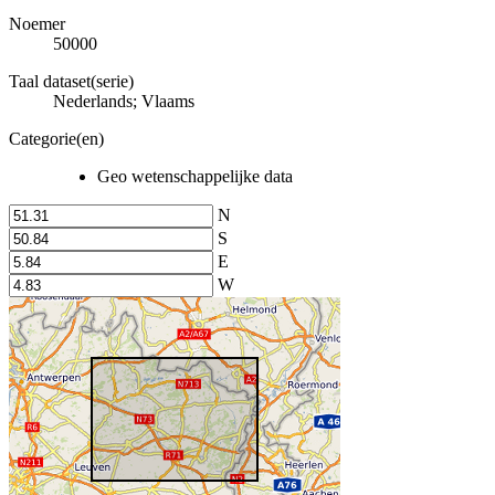
Noemer
50000
Taal dataset(serie)
Nederlands; Vlaams
Categorie(en)
Geo wetenschappelijke data
N
S
E
W