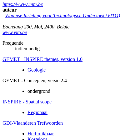
https://www.vmm.be
auteur
Vlaamse Instelling voor Technologisch Onderzoek (VITO)
Boeretang 200
,
Mol
,
2400
,
België
www.vito.be
Frequentie
indien nodig
GEMET - INSPIRE themes, version 1.0
Geologie
GEMET - Concepten, versie 2.4
ondergrond
INSPIRE - Spatial scope
Regionaal
GDI-Vlaanderen Trefwoorden
Herbruikbaar
Kosteloos