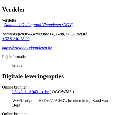
Verdeler
verdeler
Databank Ondergrond Vlaanderen (DOV)
Technologiepark-Zwijnaarde 68
,
Gent
,
9052
,
België
+32 9 240 75 00
https://www.dov.vlaanderen.be
Prijsinformatie
Gratis
Digitale leveringsopties
Online bronnen
h3dv2_1_A0431_t_br
(
OGC:WMS
)
WMS-endpoint H3Dv2.1 A0431, breuken in top Zand van
Berg
Online bronnen