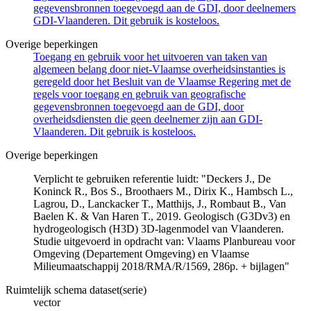
gegevensbronnen toegevoegd aan de GDI, door deelnemers
GDI-Vlaanderen. Dit gebruik is kosteloos.
Overige beperkingen
Toegang en gebruik voor het uitvoeren van taken van
algemeen belang door niet-Vlaamse overheidsinstanties is
geregeld door het Besluit van de Vlaamse Regering met de
regels voor toegang en gebruik van geografische
gegevensbronnen toegevoegd aan de GDI, door
overheidsdiensten die geen deelnemer zijn aan GDI-
Vlaanderen. Dit gebruik is kosteloos.
Overige beperkingen
Verplicht te gebruiken referentie luidt: "Deckers J., De
Koninck R., Bos S., Broothaers M., Dirix K., Hambsch L.,
Lagrou, D., Lanckacker T., Matthijs, J., Rombaut B., Van
Baelen K. & Van Haren T., 2019. Geologisch (G3Dv3) en
hydrogeologisch (H3D) 3D-lagenmodel van Vlaanderen.
Studie uitgevoerd in opdracht van: Vlaams Planbureau voor
Omgeving (Departement Omgeving) en Vlaamse
Milieumaatschappij 2018/RMA/R/1569, 286p. + bijlagen"
Ruimtelijk schema dataset(serie)
vector