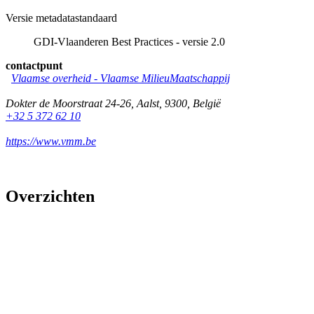
Versie metadatastandaard
GDI-Vlaanderen Best Practices - versie 2.0
contactpunt
Vlaamse overheid - Vlaamse MilieuMaatschappij
Dokter de Moorstraat 24-26
,
Aalst
,
9300
,
België
+32 5 372 62 10
https://www.vmm.be
Overzichten