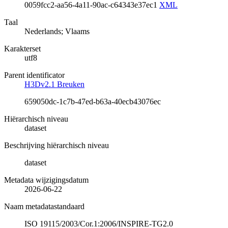
0059fcc2-aa56-4a11-90ac-c64343e37ec1
XML
Taal
Nederlands; Vlaams
Karakterset
utf8
Parent identificator
H3Dv2.1 Breuken
659050dc-1c7b-47ed-b63a-40ecb43076ec
Hiërarchisch niveau
dataset
Beschrijving hiërarchisch niveau
dataset
Metadata wijzigingsdatum
2026-06-22
Naam metadatastandaard
ISO 19115/2003/Cor.1:2006/INSPIRE-TG2.0