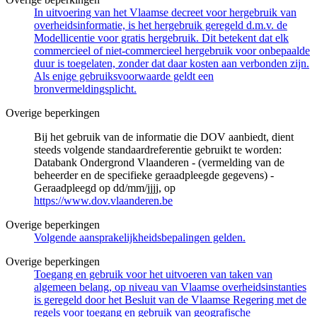
In uitvoering van het Vlaamse decreet voor hergebruik van
overheidsinformatie, is het hergebruik geregeld d.m.v. de
Modellicentie voor gratis hergebruik. Dit betekent dat elk
commercieel of niet-commercieel hergebruik voor onbepaalde
duur is toegelaten, zonder dat daar kosten aan verbonden zijn.
Als enige gebruiksvoorwaarde geldt een
bronvermeldingsplicht.
Overige beperkingen
Bij het gebruik van de informatie die DOV aanbiedt, dient
steeds volgende standaardreferentie gebruikt te worden:
Databank Ondergrond Vlaanderen - (vermelding van de
beheerder en de specifieke geraadpleegde gegevens) -
Geraadpleegd op dd/mm/jjjj, op
https://www.dov.vlaanderen.be
Overige beperkingen
Volgende aansprakelijkheidsbepalingen gelden.
Overige beperkingen
Toegang en gebruik voor het uitvoeren van taken van
algemeen belang, op niveau van Vlaamse overheidsinstanties
is geregeld door het Besluit van de Vlaamse Regering met de
regels voor toegang en gebruik van geografische