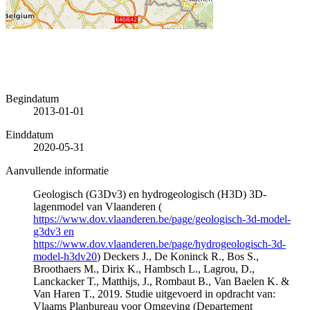
Begindatum
2013-01-01
Einddatum
2020-05-31
Aanvullende informatie
Geologisch (G3Dv3) en hydrogeologisch (H3D) 3D-
lagenmodel van Vlaanderen (
https://www.dov.vlaanderen.be/page/geologisch-3d-model-
g3dv3 en
https://www.dov.vlaanderen.be/page/hydrogeologisch-3d-
model-h3dv20
) Deckers J., De Koninck R., Bos S.,
Broothaers M., Dirix K., Hambsch L., Lagrou, D.,
Lanckacker T., Matthijs, J., Rombaut B., Van Baelen K. &
Van Haren T., 2019. Studie uitgevoerd in opdracht van:
Vlaams Planbureau voor Omgeving (Departement