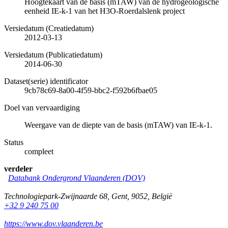
Hoogtekaart van de basis (mTAW) van de hydrogeologische
eenheid IE-k-1 van het H3O-Roerdalslenk project
Versiedatum (Creatiedatum)
2012-03-13
Versiedatum (Publicatiedatum)
2014-06-30
Dataset(serie) identificator
9cb78c69-8a00-4f59-bbc2-f592b6fbae05
Doel van vervaardiging
Weergave van de diepte van de basis (mTAW) van IE-k-1.
Status
compleet
verdeler
Databank Ondergrond Vlaanderen (DOV)
Technologiepark-Zwijnaarde 68
,
Gent
,
9052
,
België
+32 9 240 75 00
https://www.dov.vlaanderen.be