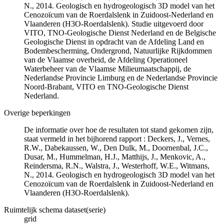
N., 2014. Geologisch en hydrogeologisch 3D model van het
Cenozoïcum van de Roerdalslenk in Zuidoost-Nederland en
Vlaanderen (H3O-Roerdalslenk). Studie uitgevoerd door
VITO, TNO-Geologische Dienst Nederland en de Belgische
Geologische Dienst in opdracht van de Afdeling Land en
Bodembescherming, Ondergrond, Natuurlijke Rijkdommen
van de Vlaamse overheid, de Afdeling Operationeel
Waterbeheer van de Vlaamse Milieumaatschappij, de
Nederlandse Provincie Limburg en de Nederlandse Provincie
Noord-Brabant, VITO en TNO-Geologische Dienst
Nederland.
Overige beperkingen
De informatie over hoe de resultaten tot stand gekomen zijn,
staat vermeld in het bijhorend rapport : Deckers, J., Vernes,
R.W., Dabekaussen, W., Den Dulk, M., Doornenbal, J.C.,
Dusar, M., Hummelman, H.J., Matthijs, J., Menkovic, A.,
Reindersma, R.N., Walstra, J., Westerhoff, W.E., Witmans,
N., 2014. Geologisch en hydrogeologisch 3D model van het
Cenozoïcum van de Roerdalslenk in Zuidoost-Nederland en
Vlaanderen (H3O-Roerdalslenk).
Ruimtelijk schema dataset(serie)
grid