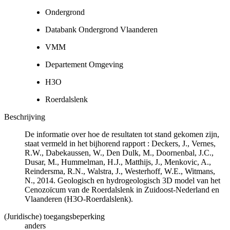
Ondergrond
Databank Ondergrond Vlaanderen
VMM
Departement Omgeving
H3O
Roerdalslenk
Beschrijving
De informatie over hoe de resultaten tot stand gekomen zijn,
staat vermeld in het bijhorend rapport : Deckers, J., Vernes,
R.W., Dabekaussen, W., Den Dulk, M., Doornenbal, J.C.,
Dusar, M., Hummelman, H.J., Matthijs, J., Menkovic, A.,
Reindersma, R.N., Walstra, J., Westerhoff, W.E., Witmans,
N., 2014. Geologisch en hydrogeologisch 3D model van het
Cenozoïcum van de Roerdalslenk in Zuidoost-Nederland en
Vlaanderen (H3O-Roerdalslenk).
(Juridische) toegangsbeperking
anders