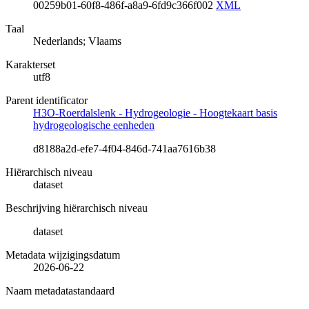
00259b01-60f8-486f-a8a9-6fd9c366f002
XML
Taal
Nederlands; Vlaams
Karakterset
utf8
Parent identificator
H3O-Roerdalslenk - Hydrogeologie - Hoogtekaart basis
hydrogeologische eenheden
d8188a2d-efe7-4f04-846d-741aa7616b38
Hiërarchisch niveau
dataset
Beschrijving hiërarchisch niveau
dataset
Metadata wijzigingsdatum
2026-06-22
Naam metadatastandaard