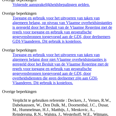
Volgende aansprakelijkheidsbepalingen gelden.
Overige beperkingen
Toegang en gebruik voor het uitvoeren van taken van
algemeen belang, op niveau van Vlaamse overheidsinstanties
is geregeld door het Besluit van de Vlaamse Regering met de
regels voor toegang en gebruik van geografische
gegevensbronnen toegevoegd aan de GDI, door deelnemers
GDI-Vlaanderen. Dit gebruik is kosteloos.
Overige beperkingen
Toegang en gebruik voor het uitvoeren van taken van
algemeen belang door niet-Vlaamse overheidsinstanties is
geregeld door het Besluit van de Vlaamse Regering met de
regels voor toegang en gebruik van geografische
gegevensbronnen toegevoegd aan de GDI, door
overheidsdiensten die geen deelnemer zijn aan GDI-
Vlaanderen. Dit gebruik is kosteloos.
Overige beperkingen
Verplicht te gebruiken referentie : Deckers, J., Vernes, R.W.,
Dabekaussen, W., Den Dulk, M., Doornenbal, J.C., Dusar,
M., Hummelman, H.J., Matthijs, J., Menkovic, A.,
Reindersma, R.N., Walstra, J., Westerhoff, W.E., Witmans,