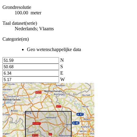
Grondresolutie
100.00 meter
Taal dataset(serie)
Nederlands; Vlaams
Categorie(en)
Geo wetenschappelijke data
N
S
E
W