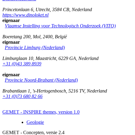
Princetonlaan 6
,
Utrecht
,
3584 CB
,
Nederland
https://www.dinoloket.nl
eigenaar
Vlaamse Instelling voor Technologisch Onderzoek (VITO)
Boeretang 200
,
Mol
,
2400
,
België
eigenaar
Provincie Limburg (Nederland)
Limburglaan 10
,
Maastricht
,
6229 GA
,
Nederland
+31 (0)43 389 8939
eigenaar
Provincie Noord-Brabant (Nederland)
Brabantlaan 1
,
's-Hertogenbosch
,
5216 TV
,
Nederland
+31 (0)73 680 82 66
GEMET - INSPIRE themes, version 1.0
Geologie
GEMET - Concepten, versie 2.4