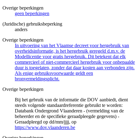
Overige beperkingen
geen beperkingen
(Juridische) gebruiksbeperking
anders
Overige beperkingen
In uitvoering van het Vlaamse decreet voor hergebruik van
overheidsinformatie, is het hergebruik geregeld d.m.v. de
Modellicentie voor gratis hergebruik. Dit betekent dat elk
commercieel of niet-commercieel hergebruik voor onbepaalde
duur is toegelaten, zonder dat daar kosten aan verbonden zijn.
Als enige gebruiksvoorwaarde geldt een
bronvermeldingsplicht.
Overige beperkingen
Bij het gebruik van de informatie die DOV aanbiedt, dient
steeds volgende standaardreferentie gebruikt te worden:
Databank Ondergrond Vlaanderen - (vermelding van de
beheerder en de specifieke geraadpleegde gegevens) -
Geraadpleegd op dd/mm/jjjj, op
https://www.dov.vlaanderen.be
Overige beperkingen