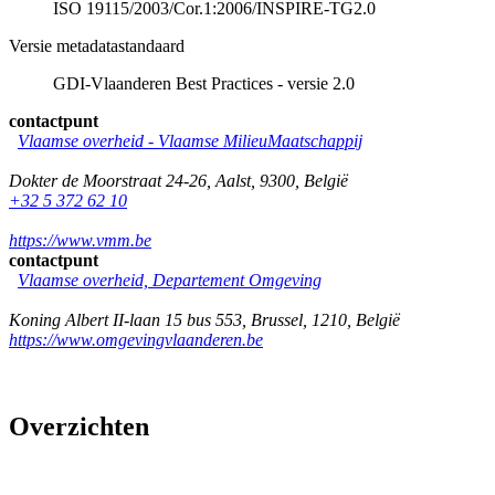
ISO 19115/2003/Cor.1:2006/INSPIRE-TG2.0
Versie metadatastandaard
GDI-Vlaanderen Best Practices - versie 2.0
contactpunt
Vlaamse overheid - Vlaamse MilieuMaatschappij
Dokter de Moorstraat 24-26
,
Aalst
,
9300
,
België
+32 5 372 62 10
https://www.vmm.be
contactpunt
Vlaamse overheid, Departement Omgeving
Koning Albert II-laan 15 bus 553
,
Brussel
,
1210
,
België
https://www.omgevingvlaanderen.be
Overzichten