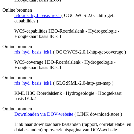
Online bronnen
h3o:rds_hyd_basis_iek1
(
OGC:WCS-2.0.1-http-get-
capabilities
)
WCS-capabilities H3O-Roerdalslenk - Hydrogeologie -
Hoogtekaart basis IE-k-1
Online bronnen
rds_hyd_basis_iek1
(
OGC:WCS-2.0.1-http-get-coverage
)
WCS-coverage H3O-Roerdalslenk - Hydrogeologie -
Hoogtekaart basis IE-k-1
Online bronnen
rds_hyd_basis_iek1
(
GLG:KML-2.0-http-get-map
)
KML H3O-Roerdalslenk - Hydrogeologie - Hoogtekaart
basis IE-k-1
Online bronnen
Downloaden via DOV-website
(
LINK download-store
)
Link naar downloadbare bestanden (rapport, correlatietabel en
databestanden) op overzichtspagina van DOV-website