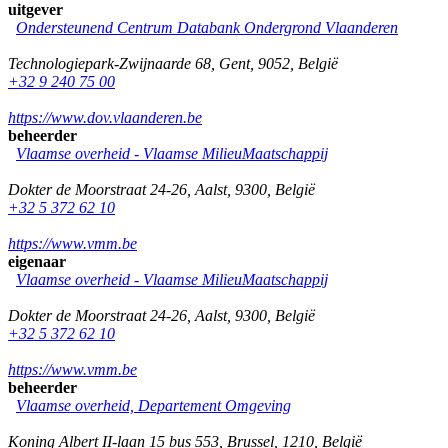
uitgever
Ondersteunend Centrum Databank Ondergrond Vlaanderen
Technologiepark-Zwijnaarde 68
,
Gent
,
9052
,
België
+32 9 240 75 00
https://www.dov.vlaanderen.be
beheerder
Vlaamse overheid - Vlaamse MilieuMaatschappij
Dokter de Moorstraat 24-26
,
Aalst
,
9300
,
België
+32 5 372 62 10
https://www.vmm.be
eigenaar
Vlaamse overheid - Vlaamse MilieuMaatschappij
Dokter de Moorstraat 24-26
,
Aalst
,
9300
,
België
+32 5 372 62 10
https://www.vmm.be
beheerder
Vlaamse overheid, Departement Omgeving
Koning Albert II-laan 15 bus 553
,
Brussel
,
1210
,
België