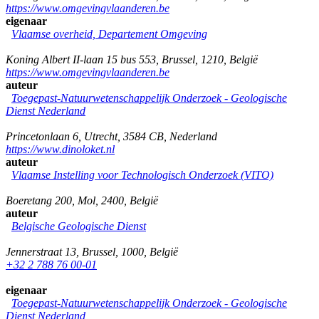
https://www.omgevingvlaanderen.be
eigenaar
Vlaamse overheid, Departement Omgeving
Koning Albert II-laan 15 bus 553
,
Brussel
,
1210
,
België
https://www.omgevingvlaanderen.be
auteur
Toegepast-Natuurwetenschappelijk Onderzoek - Geologische
Dienst Nederland
Princetonlaan 6
,
Utrecht
,
3584 CB
,
Nederland
https://www.dinoloket.nl
auteur
Vlaamse Instelling voor Technologisch Onderzoek (VITO)
Boeretang 200
,
Mol
,
2400
,
België
auteur
Belgische Geologische Dienst
Jennerstraat 13
,
Brussel
,
1000
,
België
+32 2 788 76 00-01
eigenaar
Toegepast-Natuurwetenschappelijk Onderzoek - Geologische
Dienst Nederland